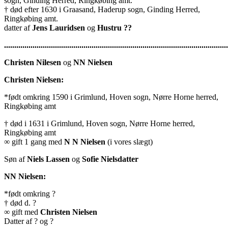
sogn, Ginding Herred, Ringkøbing amt.
† død efter 1630 i Graasand, Haderup sogn, Ginding Herred,
Ringkøbing amt.
datter af
Jens Lauridsen
og
Hustru ??
..............................................................................................................
Christen Nilesen
og
NN Nielsen
Christen Nielsen:
*født omkring 1590 i Grimlund, Hoven sogn, Nørre Horne herred,
Ringkøbing amt
† død i 1631 i Grimlund, Hoven sogn, Nørre Horne herred,
Ringkøbing amt
∞ gift 1 gang med
N N Nielsen
(i vores slægt)
Søn af
Niels Lassen
og
Sofie Nielsdatter
NN Nielsen:
*født omkring ?
† død d. ?
∞ gift med
Christen Nielsen
Datter af ? og ?