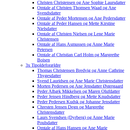
Christen Christensen og Ane Sophie Laursdatter
Omtale af Christen Thomsen Waad og Ane
Svendsdatter
Omtale af Peder Mortensen og Ane Pedersdatter
Omtale af Peder Hansen og Mette Kirstine
Nielsdatter
Omtale af Christen Nielsen og Lene Marie
Christensen
Omtale af Hans Asmussen og Anne Marie
Petersen
Omtale af Christian Carl Holm og Margrethe
Boisen
3x Tipoldeforældre
Thomas Christensen Bredvig og Anne Cathrine
Thygesdatter
Svend Lauridsen og Ane Marie Christensdatter
Morten Pedersen og Ane Jensdatter Østergaard
Peder Albæk Mikkelsen og Maren Olufdatter
Peder Jensen Hindberg og Mette Knudsdatter
Peder Pedersen Kudsk og Johanne Jensdatter
Chresten Jensen Degn og Margrethe
Christensdatter
Laurs Svendsen (Dyrberg) og Anne Marie
Poulsdatter
Omtale af Hans Hansen og Ane Marie