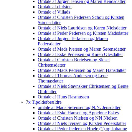
Omtale af Jørgen Jensen og Maren Bendsdatter
Omtale af christen
Omtale af Villads
Omtale af Christen Pedersen Schou og Kirsten
Sørensdatter
Omtale af Niels Lauridsen og Karen Nielsdatter
Omtale af Peder Pedersen og Kirsten Madsdatter
Omtale af Jørgen Terkelsen og Maren
Pedersdatter
Omtale af Mads Iversen og Maren Sørensdatter
Omtale af Eske Pedersen og Karen Olesdatter
Omtale af Christen Bertelsen og Sidsel
Christensdatter
Omtale af Mads Pedersen og Maren Hansdatter
Omtale af Thomas Andersen og Lene
Thomasdatter
Omtale af Niels Stavnskær Christensen og Bente
Olufdatter
Omtale af Hans Rasmussen
7x Tipoldeforældre
omtale af Mads Sørensen og N.N. Jensdatter
Omtale af Eske Hansen og Appelone Eskes
Omtale af Christen Nielsen og NN Nielsen
Omtale af Niels Iversen og Kirsten Pedersdatter
Omtale af Peder Pedersen Hoele (1) og Johanne