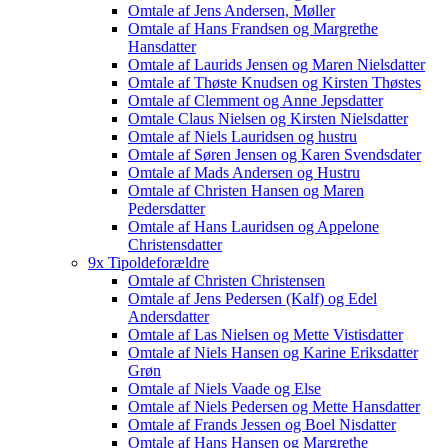
Omtale af Jens Andersen, Møller
Omtale af Hans Frandsen og Margrethe
Hansdatter
Omtale af Laurids Jensen og Maren Nielsdatter
Omtale af Thøste Knudsen og Kirsten Thøstes
Omtale af Clemment og Anne Jepsdatter
Omtale Claus Nielsen og Kirsten Nielsdatter
Omtale af Niels Lauridsen og hustru
Omtale af Søren Jensen og Karen Svendsdater
Omtale af Mads Andersen og Hustru
Omtale af Christen Hansen og Maren
Pedersdatter
Omtale af Hans Lauridsen og Appelone
Christensdatter
9x Tipoldeforældre
Omtale af Christen Christensen
Omtale af Jens Pedersen (Kalf) og Edel
Andersdatter
Omtale af Las Nielsen og Mette Vistisdatter
Omtale af Niels Hansen og Karine Eriksdatter
Grøn
Omtale af Niels Vaade og Else
Omtale af Niels Pedersen og Mette Hansdatter
Omtale af Frands Jessen og Boel Nisdatter
Omtale af Hans Hansen og Margrethe