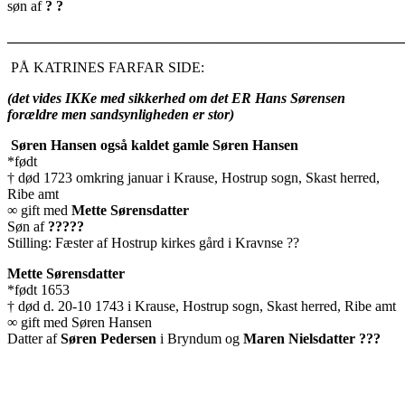
søn af
? ?
_______________________________________________________
PÅ KATRINES FARFAR SIDE:
(det vides IKKe med sikkerhed om det ER Hans Sørensen
forældre men sandsynligheden er stor)
Søren Hansen også kaldet gamle Søren Hansen
*født
† død 1723 omkring januar i Krause, Hostrup sogn, Skast herred,
Ribe amt
∞ gift med
Mette Sørensdatter
Søn af
?????
Stilling: Fæster af Hostrup kirkes gård i Kravnse ??
Mette Sørensdatter
*født 1653
† død d. 20-10 1743 i Krause, Hostrup sogn, Skast herred, Ribe amt
∞ gift med Søren Hansen
Datter af
Søren Pedersen
i Bryndum og
Maren Nielsdatter ???