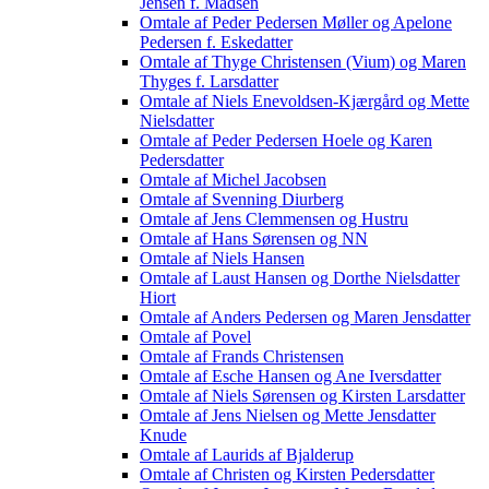
Jensen f. Madsen
Omtale af Peder Pedersen Møller og Apelone
Pedersen f. Eskedatter
Omtale af Thyge Christensen (Vium) og Maren
Thyges f. Larsdatter
Omtale af Niels Enevoldsen-Kjærgård og Mette
Nielsdatter
Omtale af Peder Pedersen Hoele og Karen
Pedersdatter
Omtale af Michel Jacobsen
Omtale af Svenning Diurberg
Omtale af Jens Clemmensen og Hustru
Omtale af Hans Sørensen og NN
Omtale af Niels Hansen
Omtale af Laust Hansen og Dorthe Nielsdatter
Hiort
Omtale af Anders Pedersen og Maren Jensdatter
Omtale af Povel
Omtale af Frands Christensen
Omtale af Esche Hansen og Ane Iversdatter
Omtale af Niels Sørensen og Kirsten Larsdatter
Omtale af Jens Nielsen og Mette Jensdatter
Knude
Omtale af Laurids af Bjalderup
Omtale af Christen og Kirsten Pedersdatter