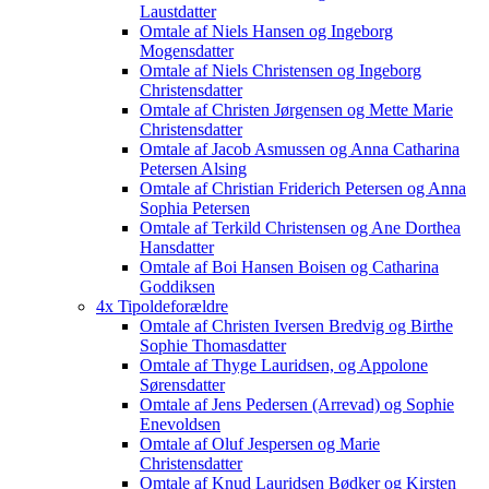
Laustdatter
Omtale af Niels Hansen og Ingeborg
Mogensdatter
Omtale af Niels Christensen og Ingeborg
Christensdatter
Omtale af Christen Jørgensen og Mette Marie
Christensdatter
Omtale af Jacob Asmussen og Anna Catharina
Petersen Alsing
Omtale af Christian Friderich Petersen og Anna
Sophia Petersen
Omtale af Terkild Christensen og Ane Dorthea
Hansdatter
Omtale af Boi Hansen Boisen og Catharina
Goddiksen
4x Tipoldeforældre
Omtale af Christen Iversen Bredvig og Birthe
Sophie Thomasdatter
Omtale af Thyge Lauridsen, og Appolone
Sørensdatter
Omtale af Jens Pedersen (Arrevad) og Sophie
Enevoldsen
Omtale af Oluf Jespersen og Marie
Christensdatter
Omtale af Knud Lauridsen Bødker og Kirsten