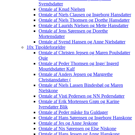
Svendsdatter
Omtale af Knud Nielsen
Omtale af Niels Clausen og Ingeborg Hansdatter
Omtale af Niels Thomsen og Dorthe Hansdatter
Omtale af Laurids Nielsen og Mette Hansdatter
Omtale af Jens Sørensen og Dorethe
Mortensdatter
Omtale af Svend Hansen og Anne Nielsdatter
10x Tipoldeforældre
Omtale af Christen Jepsen og Maren Poulsdatter
Quie
Omtale af Peder Thomsen og Inge/ Ingerd
Mouridsdatter Kalf
Omtale af Anders Jepsen og Margrethe
Christiansdatter (
Omtale af Niels Lassen Bindesbøl og Maren
Nielskone
Omtale af Visti Pedersen og NN Pedersdatter
Omtale af Erik Mortensen Grøn og Karine
Iversdatter Blik
Omtale af Peder måske fra Guldager
Omtale af Hans Sørensen og Ingeborg Hanskone
Omtale af Jes og Anne Jeskone
Omtale af Nis Sørensen og Else Niskone
Omtale af Hans Jessen og Anne Hanskone