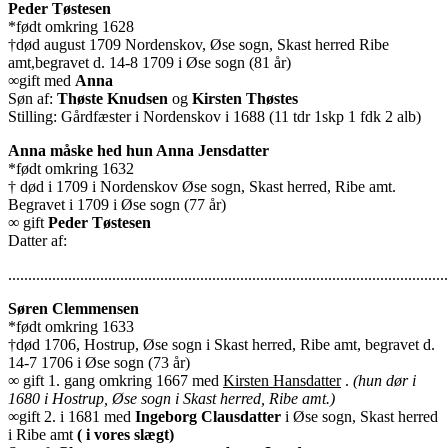
Peder Tøstesen
*født omkring 1628
†død august 1709 Nordenskov, Øse sogn, Skast herred Ribe
amt,begravet d. 14-8 1709 i Øse sogn (81 år)
∞gift med
Anna
Søn af:
Thøste Knudsen
og
Kirsten Thøstes
Stilling: Gårdfæster i Nordenskov i 1688 (11 tdr 1skp 1 fdk 2 alb)
Anna måske hed hun Anna Jensdatter
*født omkring 1632
† død i 1709 i Nordenskov Øse sogn, Skast herred, Ribe amt.
Begravet i 1709 i Øse sogn (77 år)
∞ gift
Peder Tøstesen
Datter af:
..............................................................................................................
Søren Clemmensen
*født omkring 1633
†død 1706, Hostrup, Øse sogn i Skast herred, Ribe amt, begravet d.
14-7 1706 i Øse sogn (73 år)
∞ gift 1. gang omkring 1667 med
Kirsten Hansdatter
.
(hun dør i
1680 i Hostrup, Øse sogn i Skast herred, Ribe amt.)
∞gift 2. i 1681 med
Ingeborg Clausdatter
i Øse sogn, Skast herred
i Ribe amt
( i vores slægt)