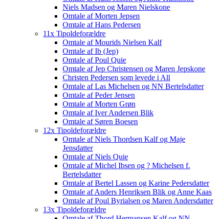
Niels Madsen og Maren Nielskone
Omtale af Morten Jepsen
Omtale af Hans Pedersen
11x Tipoldeforældre
Omtale af Mourids Nielsen Kalf
Omtale af Ib (Jep)
Omtale af Poul Quie
Omtale af Jep Christensen og Maren Jepskone
Christen Pedersen som levede i All
Omtale af Las Michelsen og NN Bertelsdatter
Omtale af Peder Jensen
Omtale af Morten Grøn
Omtale af Iver Andersen Blik
Omtale af Søren Boesen
12x Tipoldeforældre
Omtale af Niels Thordsen Kalf og Maje
Jensdatter
Omtale af Niels Quie
Omtale af Michel Ibsen og ? Michelsen f.
Bertelsdatter
Omtale af Bertel Lassen og Karine Pedersdatter
Omtale af Anders Henriksen Blik og Anne Kaas
Omtale af Poul Byrialsen og Maren Andersdatter
13x Tipoldeforældre
Omtale af Thord Hermansen Kalf og NN