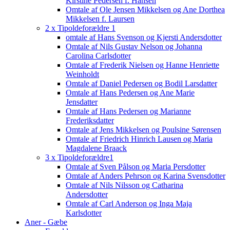
Kirstine Pedersen f. Hansen
Omtale af Ole Jensen Mikkelsen og Ane Dorthea
Mikkelsen f. Laursen
2 x Tipoldeforældre 1
omtale af Hans Svenson og Kjersti Andersdotter
Omtale af Nils Gustav Nelson og Johanna
Carolina Carlsdotter
Omtale af Frederik Nielsen og Hanne Henriette
Weinholdt
Omtale af Daniel Pedersen og Bodil Larsdatter
Omtale af Hans Pedersen og Ane Marie
Jensdatter
Omtale af Hans Pedersen og Marianne
Frederiksdatter
Omtale af Jens Mikkelsen og Poulsine Sørensen
Omtale af Friedrich Hinrich Lausen og Maria
Magdalene Braack
3 x Tipoldeforældre1
Omtale af Sven Pålson og Maria Persdotter
Omtale af Anders Pehrson og Karina Svensdotter
Omtale af Nils Nilsson og Catharina
Andersdotter
Omtale af Carl Anderson og Inga Maja
Karlsdotter
Aner - Gæbe