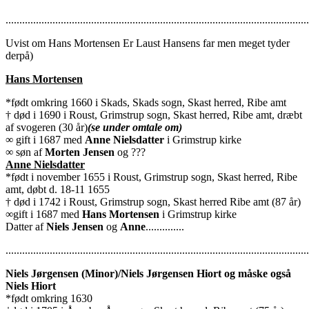
..............................................................................................................
Uvist om Hans Mortensen Er Laust Hansens far men meget tyder
derpå)
Hans Mortensen
*født omkring 1660 i Skads, Skads sogn, Skast herred, Ribe amt
† død i 1690 i Roust, Grimstrup sogn, Skast herred, Ribe amt, dræbt
af svogeren (30 år)
(se under omtale om)
∞ gift i 1687 med
Anne Nielsdatter
i Grimstrup kirke
∞ søn af
Morten Jensen
og ???
Anne Nielsdatter
*født i november 1655 i Roust, Grimstrup sogn, Skast herred, Ribe
amt, døbt d. 18-11 1655
† død i 1742 i Roust, Grimstrup sogn, Skast herred Ribe amt (87 år)
∞gift i 1687 med
Hans Mortensen
i Grimstrup kirke
Datter af
Niels Jensen
og
Anne
..............
..............................................................................................................
Niels Jørgensen (Minor)/Niels Jørgensen Hiort og måske også
Niels Hiort
*født omkring 1630