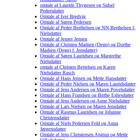
omtale af Laurids Thygesen og Sidsel
Pedersdatter
Omtale af Iver Bredvig
Omtale af Søren Pedersen
Omtale af Peder Berthelsen og NN Berthelsen f.
Nielsdatter
Omtale af Jesper Jensen
Omtale af Christen Madsen (Degn) og Dorthe
Madsen (Degn) f. Jensdatter)
Omtale af Søren Lauridsen og Margrethe
Nielsdatter
omtale af Christen Bertelsen og Karen
Nielsdatter Rasch
Omtale af Hans Jensen og Mette Hansdatter
Omtale af Peder Nielsen og Maren Lauridsdatter
Omtale af Jens Andersen og Maren Povelsdatter
Omtale af Hans Frandsen og Birthe Eshesdatter
Omtale af Jens Andersen og Anne Nielsdatter
Omtale af Lars Nielsen og Maren Jensdatter
Omtale af Rasmus Lauridsen og Johanne
Christensdatter
Omtale af Niels Pedersen Feld og Anna
Jørgensdatter
Omtale af Jens Christensen Ajstrup og Mette