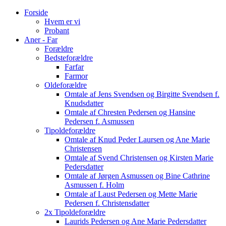
Forside
Hvem er vi
Probant
Aner - Far
Forældre
Bedsteforældre
Farfar
Farmor
Oldeforældre
Omtale af Jens Svendsen og Birgitte Svendsen f.
Knudsdatter
Omtale af Chresten Pedersen og Hansine
Pedersen f. Asmussen
Tipoldeforældre
Omtale af Knud Peder Laursen og Ane Marie
Christensen
Omtale af Svend Christensen og Kirsten Marie
Pedersdatter
Omtale af Jørgen Asmussen og Bine Cathrine
Asmussen f. Holm
Omtale af Laust Pedersen og Mette Marie
Pedersen f. Christensdatter
2x Tipoldeforældre
Laurids Pedersen og Ane Marie Pedersdatter