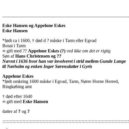
..............................................................................................................
Eske Hansen og Appelone Eskes
Eske Hansen
*født ca i 1600, † død d ? måske i Tarm eller Egvad
Bosat i Tarm
∞ gift med ??
Appelone Eskes (?)
ved ikke om det er rigtig
Søn af
Hans Christensen og ??
Nævnt i 1636 hvor han var involveret i strid mellem Gunde Lange
til Nørholm og enken Inger Sørensdatter i Gyris
Appelone Eskes
*født omkring 1600 måske i Egvad, Tarm, Nørre Horne Herred,
Ringkøbing amt
† død efter 1640
∞ gift med
Eske Hansen
datter af
?
og
?
::::::::::::::::::::::::::::::::::::::::::::::::::::::::::::::::::::::::::::::::::::::::