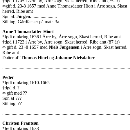
†død i 1705 i Årre by, Årre sogn, Skast herred, Ribe amt (75 år)
∞gift d. 23-8 1657 med Anne Thomasdatter Hiort i Årre sogn, Skast
herred, Ribe amt
Søn af:
Jørgen.
......................
Stilling: Gårdfæster på matr. 3a.
Anne Thomasdatter Hiort
*født omkring 1636 i Årre by, Årre sogn, Skast herred, Ribe amt
†død i 1723 i Årre by, Årre sogn, Skast herred, Ribe amt (87 år)
∞ gift d. 23 -8 1657 med
Niels Jørgensen
i Årre sogn, Skast herred,
Ribe amt
Datter af:
Thomas Hiort
og
Johanne Nielsdatter
..............................................................................................................
Peder
*født omkring 1610-1665
†død d. ?
∞ gift med ??
Søn af ???
Stilling. ??
..............................................................................................................
Christen Frantsøn
*født omkring 1633