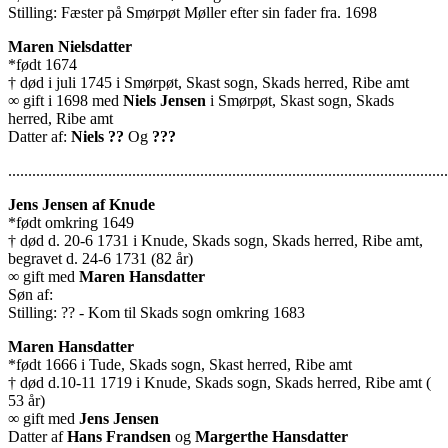
Stilling: Fæster på Smørpøt Møller efter sin fader fra. 1698
Maren Nielsdatter
*født 1674
† død i juli 1745 i Smørpøt, Skast sogn, Skads herred, Ribe amt
∞ gift i 1698 med
Niels Jensen
i Smørpøt, Skast sogn, Skads
herred, Ribe amt
Datter af:
Niels ??
Og
???
..............................................................................................................
Jens Jensen af Knude
*født omkring 1649
† død d. 20-6 1731 i Knude, Skads sogn, Skads herred, Ribe amt,
begravet d. 24-6 1731 (82 år)
∞ gift med
Maren Hansdatter
Søn af:
Stilling: ?? - Kom til Skads sogn omkring 1683
Maren Hansdatter
*født 1666 i Tude, Skads sogn, Skast herred, Ribe amt
† død d.10-11 1719 i Knude, Skads sogn, Skads herred, Ribe amt (
53 år)
∞ gift med
Jens Jensen
Datter af
Hans Frandsen
og
Margerthe Hansdatter