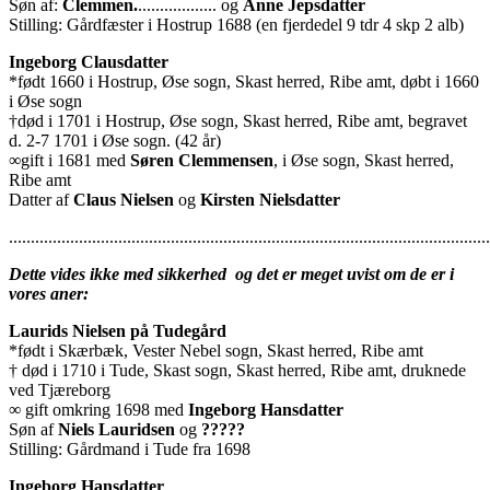
Søn af:
Clemmen.
.................. og
Anne Jepsdatter
Stilling: Gårdfæster i Hostrup 1688 (en fjerdedel 9 tdr 4 skp 2 alb)
Ingeborg Clausdatter
*født 1660 i Hostrup, Øse sogn, Skast herred, Ribe amt, døbt i 1660
i Øse sogn
†død i 1701 i Hostrup, Øse sogn, Skast herred, Ribe amt, begravet
d. 2-7 1701 i Øse sogn. (42 år)
∞gift i 1681 med
Søren Clemmensen
, i Øse sogn, Skast herred,
Ribe amt
Datter af
Claus Nielsen
og
Kirsten Nielsdatter
..............................................................................................................
Dette vides ikke med sikkerhed og det er meget uvist om de er i
vores aner:
Laurids Nielsen på Tudegård
*født i Skærbæk, Vester Nebel sogn, Skast herred, Ribe amt
† død i 1710 i Tude, Skast sogn, Skast herred, Ribe amt, druknede
ved Tjæreborg
∞ gift omkring 1698 med
Ingeborg Hansdatter
Søn af
Niels Lauridsen
og
?????
Stilling: Gårdmand i Tude fra 1698
Ingeborg Hansdatter