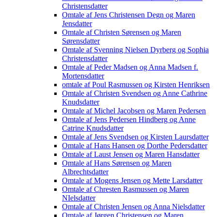
Christensdatter
Omtale af Jens Christensen Degn og Maren
Jensdatter
Omtale af Christen Sørensen og Maren
Sørensdatter
Omtale af Svenning Nielsen Dyrberg og Sophia
Christensdatter
Omtale af Peder Madsen og Anna Madsen f.
Mortensdatter
omtale af Poul Rasmussen og Kirsten Henriksen
Omtale af Christen Svendsen og Anne Cathrine
Knudsdatter
Omtale af Michel Jacobsen og Maren Pedersen
Omtale af Jens Pedersen Hindberg og Anne
Catrine Knudsdatter
Omtale af Jens Svendsen og Kirsten Laursdatter
Omtale af Hans Hansen og Dorthe Pedersdatter
Omtale af Laust Jensen og Maren Hansdatter
Omtale af Hans Sørensen og Maren
Albrechtsdatter
Omtale af Mogens Jensen og Mette Larsdatter
Omtale af Chresten Rasmussen og Maren
NIelsdatter
Omtale af Christen Jensen og Anna Nielsdatter
Omtale af Jørgen Christensen og Maren