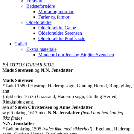
Forældre
Bedsteforældre
Morfar og mormor
Farfar og farmor
Oldeforældre
Oldeforældre Gæbe
Oldeforældre Sørensen
Oldeforældre Poul´s side
Galleri
Ekstra materiale
Mindeord om Jens og Birgitte Svendsen
PÅ OTTOS FARFAR SIDE:
Mads Sørensen
og
N.N. Jensdatter
Mads Sørensen
* født i 1580 i Høstrup, Haderup sogn, Ginding Herred, Ringkøbing
amt
† død efter 1653 i Graasand, Haderup sogn, Ginding Herred,
Ringkøbing amt.
søn af
Søren Christensen
og
Anne Jensdatter
∞ gift okring 1613 med
N.N. Jensdatter
(hvad hun hed kan jeg
ikke finde)
N.N. Jensdatter
* født omkring 1595
(vides ikke med sikkerhed)
i Egelund, Haderup