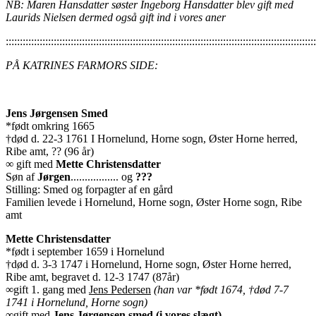
NB: Maren Hansdatter søster Ingeborg Hansdatter blev gift med
Laurids Nielsen dermed også gift ind i vores aner
::::::::::::::::::::::::::::::::::::::::::::::::::::::::::::::::::::::::::::::::::::::::::::::::::::::::::::::
PÅ KATRINES FARMORS SIDE:
Jens Jørgensen Smed
*født omkring 1665
†død d. 22-3 1761 I Hornelund, Horne sogn, Øster Horne herred,
Ribe amt, ?? (96 år)
∞ gift med
Mette Christensdatter
Søn af
Jørgen
................. og
???
Stilling: Smed og forpagter af en gård
Familien levede i Hornelund, Horne sogn, Øster Horne sogn, Ribe
amt
Mette Christensdatter
*født i september 1659 i Hornelund
†død d. 3-3 1747 i Hornelund, Horne sogn, Øster Horne herred,
Ribe amt, begravet d. 12-3 1747 (87år)
∞gift 1. gang med
Jens Pedersen
(han var *født 1674, †død 7-7
1741 i Hornelund, Horne sogn)
∞gift med
Jens Jørgensen smed (i vores slægt)