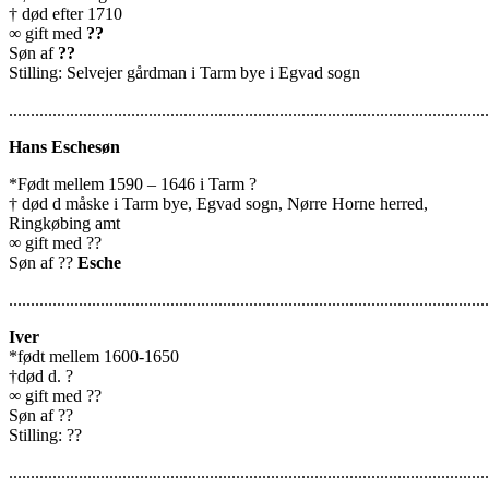
† død efter 1710
∞ gift med
??
Søn af
??
Stilling: Selvejer gårdman i Tarm bye i Egvad sogn
..............................................................................................................
Hans Eschesøn
*Født mellem 1590 – 1646 i Tarm ?
† død d måske i Tarm bye, Egvad sogn, Nørre Horne herred,
Ringkøbing amt
∞ gift med ??
Søn af ??
Esche
..............................................................................................................
Iver
*født mellem 1600-1650
†død d. ?
∞ gift med ??
Søn af ??
Stilling: ??
..............................................................................................................