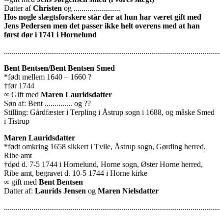
Datter af
Christen
og ........................
Hos nogle slægtsforskere står der at hun har været gift med
Jens Pedersen men det passer ikke helt overens med at han
først dør i 1741 i Hornelund
..............................................................................................................
Bent Bentsen/Bent Bentsen Smed
*født mellem 1640 – 1660 ?
†før 1744
∞ Gift med
Maren Lauridsdatter
Søn af: Bent .............. og ??
Stilling: Gårdfæster i Terpling i Åstrup sogn i 1688, og måske Smed
i Tistrup
Maren Lauridsdatter
*født omkring 1658 sikkert i Tvile, Åstrup sogn, Gørding herred,
Ribe amt
†død d. 7-5 1744 i Hornelund, Horne sogn, Øster Horne herred,
Ribe amt, begravet d. 10-5 1744 i Horne kirke
∞ gift med
Bent Bentsen
Datter af:
Laurids Jensen
og
Maren Nielsdatter
..............................................................................................................