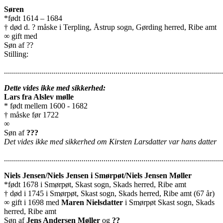
Søren
*født 1614 – 1684
† død d. ? måske i Terpling, Åstrup sogn, Gørding herred, Ribe amt
∞ gift med
Søn af ??
Stilling:
..............................................................................................................
Dette vides ikke med sikkerhed:
Lars fra Alslev mølle
* født mellem 1600 - 1682
† måske før 1722
∞
Søn af
???
Det vides ikke med sikkerhed om Kirsten Larsdatter var hans datter
..............................................................................................................
Niels Jensen/Niels Jensen i Smørpøt/Niels Jensen Møller
*født 1678 i Smørpøt, Skast sogn, Skads herred, Ribe amt
† død i 1745 i Smørpøt, Skast sogn, Skads herred, Ribe amt (67 år)
∞ gift i 1698 med
Maren Nielsdatter
i Smørpøt Skast sogn, Skads
herred, Ribe amt
Søn af
Jens Andersen Møller
og
??