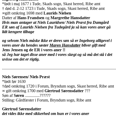
*født i maj 1677 i Tude, Skads sogn, Skast herred, Ribe amt
† død d. 2-12 1723 i Tude, Skads sogn, Skast herred, Ribe amt
∞gift omkring 1698 med
Laurids Nielsen
Datter af
Hans Frandsen
og
Margrethe Hansdatter
Hvis man antager at Niels Lauridsen/ Niels Præst fra Damgård
ER søn af Laurids Nielsen fra Tudegård ja så kan vores aner gå
lidt længere tilbage
og selvom Niels måske ikke er deres søn så er Ingeborg alligevel i
vores aner da hendes søster
Maren Hansdatter
bliver gift med
Jens Jensen og de ER i vores aner !!
så Jeg har taget disse aner med i vores slægt og så må det stå i det
uvisse om det er
rigtig.
..............................................................................................................
Niels Sørensen/ Niels Præst
*født før 1630
†død omkring 1720 i Forum, Bryndum sogn, Skast herred, Ribe amt
∞ gift omkring 1700 med
Giertrud Sørensdatter
???
Søn af
Søren
..............??????
Stilling: Gårdfæster i Forum, Bryndum sogn, Ribe amt
Giertrud Sørensdatter
det vides ikke med sikkerhed om hun er i vores aner