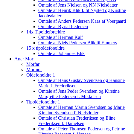
Omtale af Jens Nielsen og NN Nielsdatter
Omtale af Henrik Blik I. til Nysted og Kirstine
Jacobsdatter
Omtale af Anders Pedersen Kaas af Voergaard
Omtale af Byrial Pedersen
14x Tipoldeforældre
Omtale af Herman Kalf
Omtale af Niels Pedersen Blik til Emmers
15 x tipoldeforældre
Omtale af Johannes Blik
Aner Mor
Morfar
Mormor
Oldeforældre 1
Omtale af Hans Gustav Svendsen og Hansine
Marie f. Frederiksen
Omtale af Jens Peder Svendsen og Kirstine
Margrethe Pedersen f. Mikkelsen
Tipoldeforældre 1
Omtale af Herman Martin Svendsen og Marie
Kirstine Svendsen f. Nielsdotter
Omtale af Christian Frederiksen og Eline
Frederiksen f. Danielsen
Omtale af Peter Thomsen Pedersen og Petrine