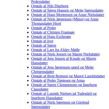
Pedersdatter
Omtale af Nils Diurberg
Omtale af Søren Hansen og Mette Sørensdatter
Omtale af Hans Mortensen og Anne Nielsdatter
Omtale af Niels Jørgensen (Minor) og Anne
Thomasdatter Hiort
Omtale af Peder
Omtale af Christen Frantsøn
Omtale af Hans Eschesøn
Omtale af Iver
Omtale af Søren
Omtale af Lars fra Alslev Mølle
Omtale af Niels Jensen og Maren Nielsdatter
Omtale af Jens Jensen af Knude og Maren
Hansdatter
Omtale af Jens Jørgensen smed og Mette
Christensdatter
Omtale af Bent Bentsen og Maren Lauridsdatter
Omtale af Peder Tøstesen og Anna
Omtale af Søren Clemmensen og Ingeborg
Clausdatter
Omtale af Laurids Nielsen på Tudegård og
Ingeborg Hansdatter
Omtale af Niels Sørensen og Giertrud
Sørensdatter