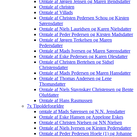
Omtale af Jørgen Jensen og Maren Bendsdatter
Omtale af christen
Omtale af Villads
Omtale af Christen Pedersen Schou og Kirsten
Sørensdatter
Omtale af Niels Lauridsen og Karen Nielsdatter
Omtale af Peder Pedersen og Kirsten Madsdatter
Omtale af Jørgen Terkelsen og Maren
Pedersdatter
Omtale af Mads Iversen og Maren Sørensdatter
Omtale af Eske Pedersen og Karen Olesdatter
Omtale af Christen Bertelsen og Sidsel
Christensdatter
Omtale af Mads Pedersen og Maren Hansdatter
Omtale af Thomas Andersen og Lene
Thomasdatter
Omtale af Niels Stavnskær Christensen og Bente
Olufdatter
Omtale af Hans Rasmussen
7x Tipoldeforældre
omtale af Mads Sørensen og N.N. Jensdatter
Omtale af Eske Hansen og Appelone Eskes
Omtale af Christen Nielsen og NN Nielsen
Omtale af Niels Iversen og Kirsten Pedersdatter
Omtale af Peder Pedersen Hoele (1) og Johanne