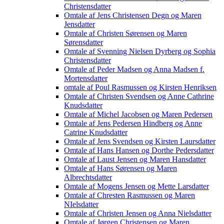
Christensdatter
Omtale af Jens Christensen Degn og Maren
Jensdatter
Omtale af Christen Sørensen og Maren
Sørensdatter
Omtale af Svenning Nielsen Dyrberg og Sophia
Christensdatter
Omtale af Peder Madsen og Anna Madsen f.
Mortensdatter
omtale af Poul Rasmussen og Kirsten Henriksen
Omtale af Christen Svendsen og Anne Cathrine
Knudsdatter
Omtale af Michel Jacobsen og Maren Pedersen
Omtale af Jens Pedersen Hindberg og Anne
Catrine Knudsdatter
Omtale af Jens Svendsen og Kirsten Laursdatter
Omtale af Hans Hansen og Dorthe Pedersdatter
Omtale af Laust Jensen og Maren Hansdatter
Omtale af Hans Sørensen og Maren
Albrechtsdatter
Omtale af Mogens Jensen og Mette Larsdatter
Omtale af Chresten Rasmussen og Maren
NIelsdatter
Omtale af Christen Jensen og Anna Nielsdatter
Omtale af Jørgen Christensen og Maren