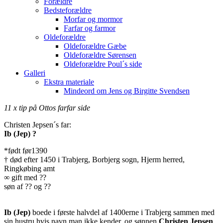
Forældre
Bedsteforældre
Morfar og mormor
Farfar og farmor
Oldeforældre
Oldeforældre Gæbe
Oldeforældre Sørensen
Oldeforældre Poul´s side
Galleri
Ekstra materiale
Mindeord om Jens og Birgitte Svendsen
11 x tip på Ottos farfar side
Christen Jepsen´s far:
Ib (Jep) ?
*født før1390
† død efter 1450 i Trabjerg, Borbjerg sogn, Hjerm herred,
Ringkøbing amt
∞ gift med ??
søn af ?? og ??
Ib (Jep)
boede i første halvdel af 1400erne i Trabjerg sammen med
sin hustru hvis navn man ikke kender, og sønnen
Christen Jepsen