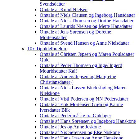
Svendsdatter
Omtale af Knud Nielsen
Omtale af Niels Clausen og Ingeborg Hansdatter
Omtale af Niels Thomsen og Dorthe Hansdatter
Omtale af Laurids Nielsen og Mette Hansdatter
Omtale af Jens Sørensen og Dorethe
Mortensdatter
Omtale af Svend Hansen og Anne Nielsdatter
10x Tipoldeforældre
Omtale af Christen Jepsen og Maren Poulsdatter
Quie
Omtale af Peder Thomsen og Inge/ Ingerd
Mouridsdatter Kalf
Omtale af Anders Jepsen og Margrethe
Christiansdatter (
Omtale af Niels Lassen Bindesbøl og Maren
Nielskone
Omtale af Visti Pedersen og NN Pedersdatter
Omtale af Erik Mortensen Grøn og Karine
Iversdatter Blik
Omtale af Peder måske fra Guldager
Omtale af Hans Sørensen og Ingeborg Hanskone
Omtale af Jes og Anne Jeskone
Omtale af Nis Sørensen og Else Niskone
Omtale af Hans Jessen og Anne Hanskone