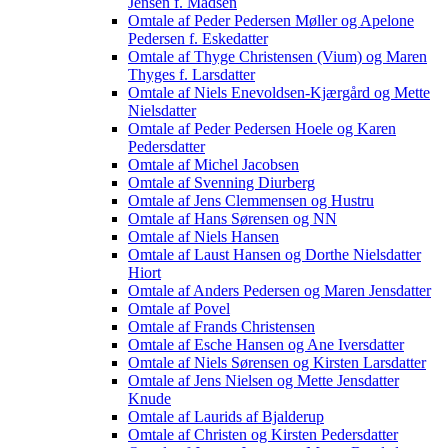
Jensen f. Madsen
Omtale af Peder Pedersen Møller og Apelone
Pedersen f. Eskedatter
Omtale af Thyge Christensen (Vium) og Maren
Thyges f. Larsdatter
Omtale af Niels Enevoldsen-Kjærgård og Mette
Nielsdatter
Omtale af Peder Pedersen Hoele og Karen
Pedersdatter
Omtale af Michel Jacobsen
Omtale af Svenning Diurberg
Omtale af Jens Clemmensen og Hustru
Omtale af Hans Sørensen og NN
Omtale af Niels Hansen
Omtale af Laust Hansen og Dorthe Nielsdatter
Hiort
Omtale af Anders Pedersen og Maren Jensdatter
Omtale af Povel
Omtale af Frands Christensen
Omtale af Esche Hansen og Ane Iversdatter
Omtale af Niels Sørensen og Kirsten Larsdatter
Omtale af Jens Nielsen og Mette Jensdatter
Knude
Omtale af Laurids af Bjalderup
Omtale af Christen og Kirsten Pedersdatter