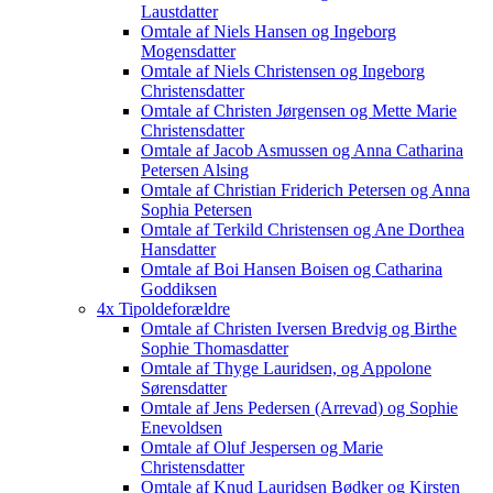
Laustdatter
Omtale af Niels Hansen og Ingeborg
Mogensdatter
Omtale af Niels Christensen og Ingeborg
Christensdatter
Omtale af Christen Jørgensen og Mette Marie
Christensdatter
Omtale af Jacob Asmussen og Anna Catharina
Petersen Alsing
Omtale af Christian Friderich Petersen og Anna
Sophia Petersen
Omtale af Terkild Christensen og Ane Dorthea
Hansdatter
Omtale af Boi Hansen Boisen og Catharina
Goddiksen
4x Tipoldeforældre
Omtale af Christen Iversen Bredvig og Birthe
Sophie Thomasdatter
Omtale af Thyge Lauridsen, og Appolone
Sørensdatter
Omtale af Jens Pedersen (Arrevad) og Sophie
Enevoldsen
Omtale af Oluf Jespersen og Marie
Christensdatter
Omtale af Knud Lauridsen Bødker og Kirsten