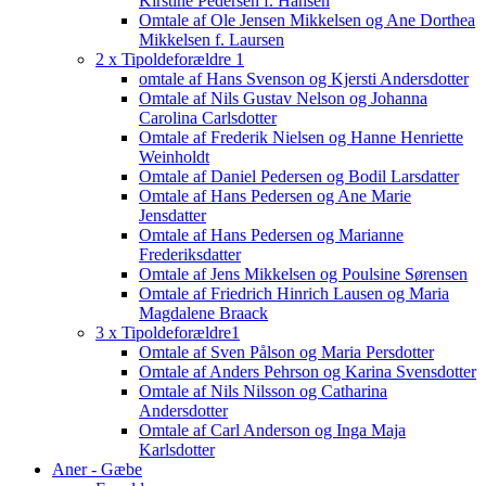
Kirstine Pedersen f. Hansen
Omtale af Ole Jensen Mikkelsen og Ane Dorthea
Mikkelsen f. Laursen
2 x Tipoldeforældre 1
omtale af Hans Svenson og Kjersti Andersdotter
Omtale af Nils Gustav Nelson og Johanna
Carolina Carlsdotter
Omtale af Frederik Nielsen og Hanne Henriette
Weinholdt
Omtale af Daniel Pedersen og Bodil Larsdatter
Omtale af Hans Pedersen og Ane Marie
Jensdatter
Omtale af Hans Pedersen og Marianne
Frederiksdatter
Omtale af Jens Mikkelsen og Poulsine Sørensen
Omtale af Friedrich Hinrich Lausen og Maria
Magdalene Braack
3 x Tipoldeforældre1
Omtale af Sven Pålson og Maria Persdotter
Omtale af Anders Pehrson og Karina Svensdotter
Omtale af Nils Nilsson og Catharina
Andersdotter
Omtale af Carl Anderson og Inga Maja
Karlsdotter
Aner - Gæbe