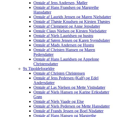
Omtale af Jens Andersen, Møller
Omtale af Hans Frandsen og Margrethe
Hansdatter
Omtale af Laurids Jensen og Maren Nielsdatter
Omtale af Thøste Knudsen og Kirsten Thøstes
Omtale af Clemment og Anne Jepsdatter
Omtale Claus Nielsen og Kirsten Nielsdatter
Omtale af Niels Lauridsen og hustru
Omtale af Søren Jensen og Karen Svendsdater
Omtale af Mads Andersen og Hustru
Omtale af Christen Hansen og Maren
Pedersdatter
Omtale af Hans Lauridsen og Appelone
Christensdatter
9x Tipoldeforældre
Omtale af Christen Christensen
Omtale af Jens Pedersen (Kalf) og Edel
Andersdatter
Omtale af Las Nielsen og Mette Vistisdatter
Omtale af Niels Hansen og Karine Eriksdatter
Grøn
Omtale af Niels Vaade og Else
Omtale af Niels Pedersen og Mette Hansdatter
Omtale af Frands Jessen og Boel Nisdatter
Omtale af Hans Hansen og Margrethe