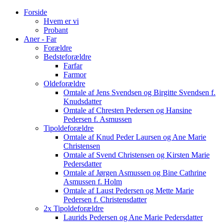
Forside
Hvem er vi
Probant
Aner - Far
Forældre
Bedsteforældre
Farfar
Farmor
Oldeforældre
Omtale af Jens Svendsen og Birgitte Svendsen f.
Knudsdatter
Omtale af Chresten Pedersen og Hansine
Pedersen f. Asmussen
Tipoldeforældre
Omtale af Knud Peder Laursen og Ane Marie
Christensen
Omtale af Svend Christensen og Kirsten Marie
Pedersdatter
Omtale af Jørgen Asmussen og Bine Cathrine
Asmussen f. Holm
Omtale af Laust Pedersen og Mette Marie
Pedersen f. Christensdatter
2x Tipoldeforældre
Laurids Pedersen og Ane Marie Pedersdatter