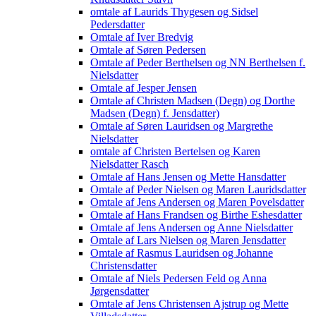
omtale af Laurids Thygesen og Sidsel
Pedersdatter
Omtale af Iver Bredvig
Omtale af Søren Pedersen
Omtale af Peder Berthelsen og NN Berthelsen f.
Nielsdatter
Omtale af Jesper Jensen
Omtale af Christen Madsen (Degn) og Dorthe
Madsen (Degn) f. Jensdatter)
Omtale af Søren Lauridsen og Margrethe
Nielsdatter
omtale af Christen Bertelsen og Karen
Nielsdatter Rasch
Omtale af Hans Jensen og Mette Hansdatter
Omtale af Peder Nielsen og Maren Lauridsdatter
Omtale af Jens Andersen og Maren Povelsdatter
Omtale af Hans Frandsen og Birthe Eshesdatter
Omtale af Jens Andersen og Anne Nielsdatter
Omtale af Lars Nielsen og Maren Jensdatter
Omtale af Rasmus Lauridsen og Johanne
Christensdatter
Omtale af Niels Pedersen Feld og Anna
Jørgensdatter
Omtale af Jens Christensen Ajstrup og Mette