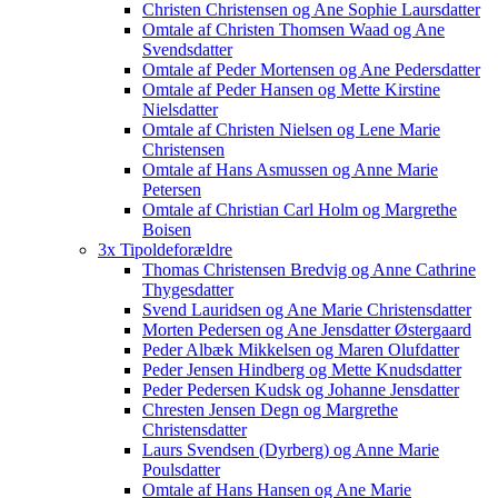
Christen Christensen og Ane Sophie Laursdatter
Omtale af Christen Thomsen Waad og Ane
Svendsdatter
Omtale af Peder Mortensen og Ane Pedersdatter
Omtale af Peder Hansen og Mette Kirstine
Nielsdatter
Omtale af Christen Nielsen og Lene Marie
Christensen
Omtale af Hans Asmussen og Anne Marie
Petersen
Omtale af Christian Carl Holm og Margrethe
Boisen
3x Tipoldeforældre
Thomas Christensen Bredvig og Anne Cathrine
Thygesdatter
Svend Lauridsen og Ane Marie Christensdatter
Morten Pedersen og Ane Jensdatter Østergaard
Peder Albæk Mikkelsen og Maren Olufdatter
Peder Jensen Hindberg og Mette Knudsdatter
Peder Pedersen Kudsk og Johanne Jensdatter
Chresten Jensen Degn og Margrethe
Christensdatter
Laurs Svendsen (Dyrberg) og Anne Marie
Poulsdatter
Omtale af Hans Hansen og Ane Marie