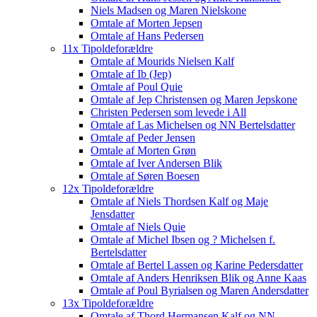
Niels Madsen og Maren Nielskone
Omtale af Morten Jepsen
Omtale af Hans Pedersen
11x Tipoldeforældre
Omtale af Mourids Nielsen Kalf
Omtale af Ib (Jep)
Omtale af Poul Quie
Omtale af Jep Christensen og Maren Jepskone
Christen Pedersen som levede i All
Omtale af Las Michelsen og NN Bertelsdatter
Omtale af Peder Jensen
Omtale af Morten Grøn
Omtale af Iver Andersen Blik
Omtale af Søren Boesen
12x Tipoldeforældre
Omtale af Niels Thordsen Kalf og Maje
Jensdatter
Omtale af Niels Quie
Omtale af Michel Ibsen og ? Michelsen f.
Bertelsdatter
Omtale af Bertel Lassen og Karine Pedersdatter
Omtale af Anders Henriksen Blik og Anne Kaas
Omtale af Poul Byrialsen og Maren Andersdatter
13x Tipoldeforældre
Omtale af Thord Hermansen Kalf og NN