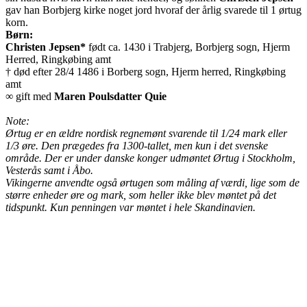
gav han Borbjerg kirke noget jord hvoraf der årlig svarede til 1 ørtug
korn.
Børn:
Christen Jepsen*
født ca. 1430 i Trabjerg, Borbjerg sogn, Hjerm
Herred, Ringkøbing amt
† død efter 28/4 1486 i Borberg sogn, Hjerm herred, Ringkøbing
amt
∞ gift med
Maren Poulsdatter Quie
Note:
Ørtug er en ældre nordisk regnemønt svarende til 1/24 mark eller
1/3 øre. Den prægedes fra 1300-tallet, men kun i det svenske
område. Der er under danske konger udmøntet Ørtug i Stockholm,
Vesterås samt i Åbo.
Vikingerne anvendte også ørtugen som måling af værdi, lige som de
større enheder øre og mark, som heller ikke blev møntet på det
tidspunkt. Kun penningen var møntet i hele Skandinavien.