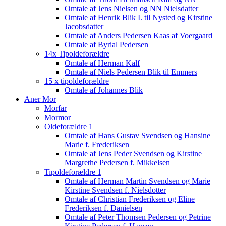
Omtale af Jens Nielsen og NN Nielsdatter
Omtale af Henrik Blik I. til Nysted og Kirstine
Jacobsdatter
Omtale af Anders Pedersen Kaas af Voergaard
Omtale af Byrial Pedersen
14x Tipoldeforældre
Omtale af Herman Kalf
Omtale af Niels Pedersen Blik til Emmers
15 x tipoldeforældre
Omtale af Johannes Blik
Aner Mor
Morfar
Mormor
Oldeforældre 1
Omtale af Hans Gustav Svendsen og Hansine
Marie f. Frederiksen
Omtale af Jens Peder Svendsen og Kirstine
Margrethe Pedersen f. Mikkelsen
Tipoldeforældre 1
Omtale af Herman Martin Svendsen og Marie
Kirstine Svendsen f. Nielsdotter
Omtale af Christian Frederiksen og Eline
Frederiksen f. Danielsen
Omtale af Peter Thomsen Pedersen og Petrine