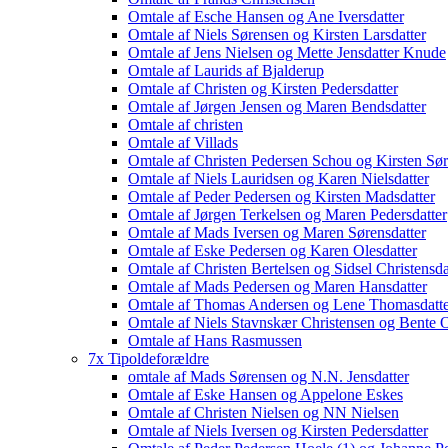
Omtale af Esche Hansen og Ane Iversdatter
Omtale af Niels Sørensen og Kirsten Larsdatter
Omtale af Jens Nielsen og Mette Jensdatter Knude
Omtale af Laurids af Bjalderup
Omtale af Christen og Kirsten Pedersdatter
Omtale af Jørgen Jensen og Maren Bendsdatter
Omtale af christen
Omtale af Villads
Omtale af Christen Pedersen Schou og Kirsten Sør
Omtale af Niels Lauridsen og Karen Nielsdatter
Omtale af Peder Pedersen og Kirsten Madsdatter
Omtale af Jørgen Terkelsen og Maren Pedersdatter
Omtale af Mads Iversen og Maren Sørensdatter
Omtale af Eske Pedersen og Karen Olesdatter
Omtale af Christen Bertelsen og Sidsel Christensda
Omtale af Mads Pedersen og Maren Hansdatter
Omtale af Thomas Andersen og Lene Thomasdatte
Omtale af Niels Stavnskær Christensen og Bente O
Omtale af Hans Rasmussen
7x Tipoldeforældre
omtale af Mads Sørensen og N.N. Jensdatter
Omtale af Eske Hansen og Appelone Eskes
Omtale af Christen Nielsen og NN Nielsen
Omtale af Niels Iversen og Kirsten Pedersdatter