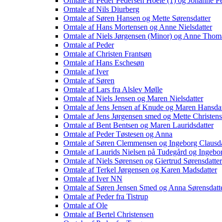
Omtale af Peder Pedersen Hoele (1) og Johanne Pe
Omtale af Nils Diurberg
Omtale af Søren Hansen og Mette Sørensdatter
Omtale af Hans Mortensen og Anne Nielsdatter
Omtale af Niels Jørgensen (Minor) og Anne Thoma
Omtale af Peder
Omtale af Christen Frantsøn
Omtale af Hans Eschesøn
Omtale af Iver
Omtale af Søren
Omtale af Lars fra Alslev Mølle
Omtale af Niels Jensen og Maren Nielsdatter
Omtale af Jens Jensen af Knude og Maren Hansdat
Omtale af Jens Jørgensen smed og Mette Christens
Omtale af Bent Bentsen og Maren Lauridsdatter
Omtale af Peder Tøstesen og Anna
Omtale af Søren Clemmensen og Ingeborg Clausda
Omtale af Laurids Nielsen på Tudegård og Ingebo
Omtale af Niels Sørensen og Giertrud Sørensdatter
Omtale af Terkel Jørgensen og Karen Madsdatter
Omtale af Iver NN
Omtale af Søren Jensen Smed og Anna Sørensdatt
Omtale af Peder fra Tistrup
Omtale af Ole
Omtale af Bertel Christensen