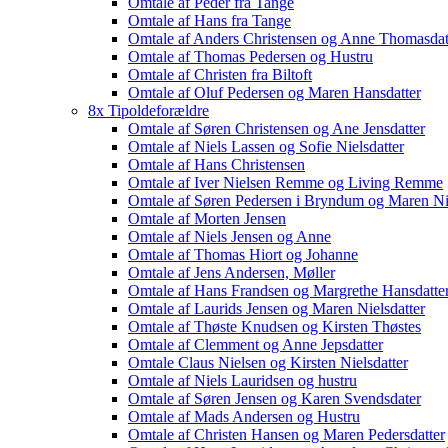
Omtale af Peder fra Tange
Omtale af Hans fra Tange
Omtale af Anders Christensen og Anne Thomasdat
Omtale af Thomas Pedersen og Hustru
Omtale af Christen fra Biltoft
Omtale af Oluf Pedersen og Maren Hansdatter
8x Tipoldeforældre
Omtale af Søren Christensen og Ane Jensdatter
Omtale af Niels Lassen og Sofie Nielsdatter
Omtale af Hans Christensen
Omtale af Iver Nielsen Remme og Living Remme
Omtale af Søren Pedersen i Bryndum og Maren Nie
Omtale af Morten Jensen
Omtale af Niels Jensen og Anne
Omtale af Thomas Hiort og Johanne
Omtale af Jens Andersen, Møller
Omtale af Hans Frandsen og Margrethe Hansdatte
Omtale af Laurids Jensen og Maren Nielsdatter
Omtale af Thøste Knudsen og Kirsten Thøstes
Omtale af Clemment og Anne Jepsdatter
Omtale Claus Nielsen og Kirsten Nielsdatter
Omtale af Niels Lauridsen og hustru
Omtale af Søren Jensen og Karen Svendsdater
Omtale af Mads Andersen og Hustru
Omtale af Christen Hansen og Maren Pedersdatter