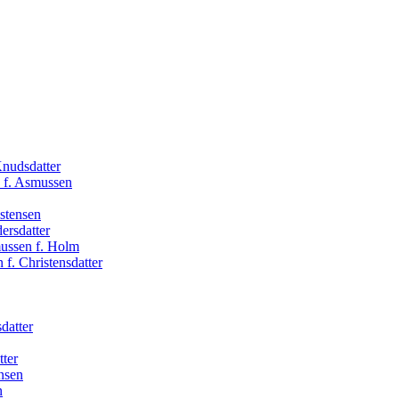
Knudsdatter
 f. Asmussen
stensen
ersdatter
ussen f. Holm
f. Christensdatter
datter
tter
nsen
n