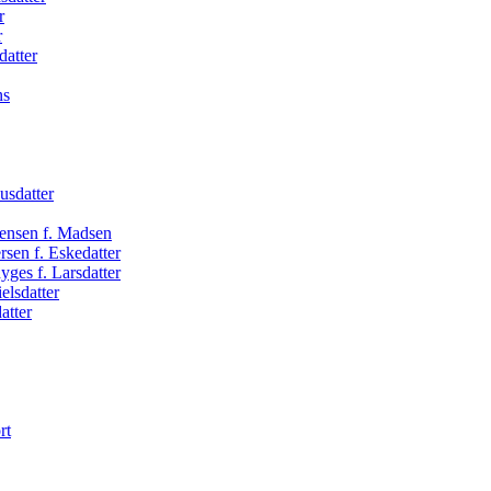
r
r
datter
ns
usdatter
Jensen f. Madsen
sen f. Eskedatter
ges f. Larsdatter
elsdatter
atter
rt