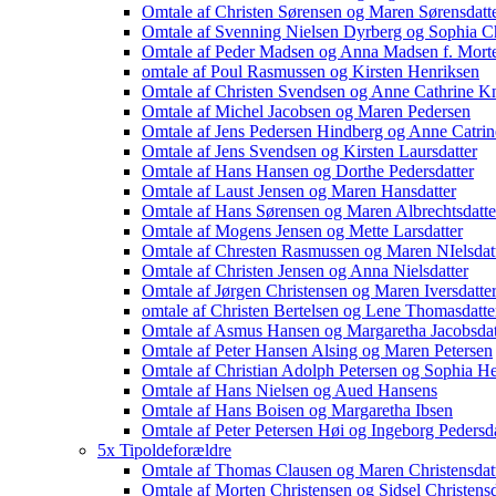
Omtale af Christen Sørensen og Maren Sørensdatt
Omtale af Svenning Nielsen Dyrberg og Sophia Ch
Omtale af Peder Madsen og Anna Madsen f. Morte
omtale af Poul Rasmussen og Kirsten Henriksen
Omtale af Christen Svendsen og Anne Cathrine Kn
Omtale af Michel Jacobsen og Maren Pedersen
Omtale af Jens Pedersen Hindberg og Anne Catrin
Omtale af Jens Svendsen og Kirsten Laursdatter
Omtale af Hans Hansen og Dorthe Pedersdatter
Omtale af Laust Jensen og Maren Hansdatter
Omtale af Hans Sørensen og Maren Albrechtsdatte
Omtale af Mogens Jensen og Mette Larsdatter
Omtale af Chresten Rasmussen og Maren NIelsdat
Omtale af Christen Jensen og Anna Nielsdatter
Omtale af Jørgen Christensen og Maren Iversdatte
omtale af Christen Bertelsen og Lene Thomasdatte
Omtale af Asmus Hansen og Margaretha Jacobsdat
Omtale af Peter Hansen Alsing og Maren Petersen
Omtale af Christian Adolph Petersen og Sophia 
Omtale af Hans Nielsen og Aued Hansens
Omtale af Hans Boisen og Margaretha Ibsen
Omtale af Peter Petersen Høi og Ingeborg Pedersd
5x Tipoldeforældre
Omtale af Thomas Clausen og Maren Christensdat
Omtale af Morten Christensen og Sidsel Christensd