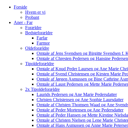
Forside
Hvem er vi
Probant
Aner - Far
Forældre
Bedsteforældre
Farfar
Farmor
Oldeforældre
Omtale af Jens Svendsen og Birgitte Svendsen f. 
Omtale af Chresten Pedersen og Hansine Pedersen
Tipoldeforældre
Omtale af Knud Peder Laursen og Ane Marie Chri
Omtale af Svend Christensen og Kirsten Marie Ped
Omtale af Jørgen Asmussen og Bine Cathrine Asm
Omtale af Laust Pedersen og Mette Marie Pedersen 
2x Tipoldeforældre
Laurids Pedersen og Ane Marie Pedersdatter
Christen Christensen og Ane Sophie Laursdatter
Omtale af Christen Thomsen Waad og Ane Svends
Omtale af Peder Mortensen og Ane Pedersdatter
Omtale af Peder Hansen og Mette Kirstine Nielsda
Omtale af Christen Nielsen og Lene Marie Christe
Omtale af Hans Asmussen og Anne Marie Peterse