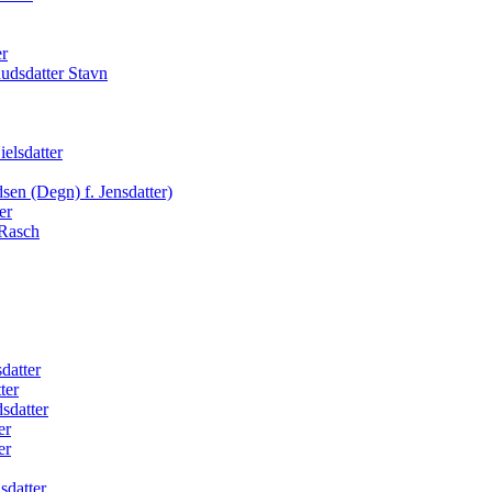
er
udsdatter Stavn
elsdatter
en (Degn) f. Jensdatter)
er
 Rasch
datter
ter
sdatter
er
er
sdatter