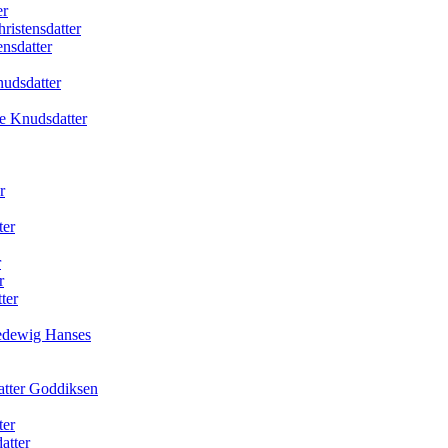
er
ristensdatter
nsdatter
udsdatter
e Knudsdatter
r
ter
r
r
ter
Hedewig Hanses
atter Goddiksen
ter
atter