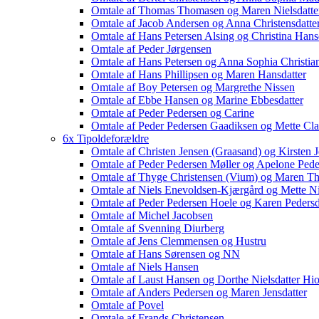
Omtale af Thomas Thomasen og Maren Nielsdatte
Omtale af Jacob Andersen og Anna Christensdatte
Omtale af Hans Petersen Alsing og Christina Hans
Omtale af Peder Jørgensen
Omtale af Hans Petersen og Anna Sophia Christia
Omtale af Hans Phillipsen og Maren Hansdatter
Omtale af Boy Petersen og Margrethe Nissen
Omtale af Ebbe Hansen og Marine Ebbesdatter
Omtale af Peder Pedersen og Carine
Omtale af Peder Pedersen Gaadiksen og Mette Cla
6x Tipoldeforældre
Omtale af Christen Jensen (Graasand) og Kirsten 
Omtale af Peder Pedersen Møller og Apelone Peder
Omtale af Thyge Christensen (Vium) og Maren Thy
Omtale af Niels Enevoldsen-Kjærgård og Mette Ni
Omtale af Peder Pedersen Hoele og Karen Pedersd
Omtale af Michel Jacobsen
Omtale af Svenning Diurberg
Omtale af Jens Clemmensen og Hustru
Omtale af Hans Sørensen og NN
Omtale af Niels Hansen
Omtale af Laust Hansen og Dorthe Nielsdatter Hio
Omtale af Anders Pedersen og Maren Jensdatter
Omtale af Povel
Omtale af Frands Christensen