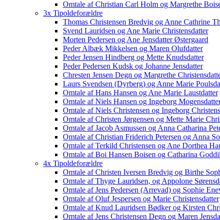
Omtale af Christian Carl Holm og Margrethe Bois
3x Tipoldeforældre
Thomas Christensen Bredvig og Anne Cathrine Th
Svend Lauridsen og Ane Marie Christensdatter
Morten Pedersen og Ane Jensdatter Østergaard
Peder Albæk Mikkelsen og Maren Olufdatter
Peder Jensen Hindberg og Mette Knudsdatter
Peder Pedersen Kudsk og Johanne Jensdatter
Chresten Jensen Degn og Margrethe Christensdatt
Laurs Svendsen (Dyrberg) og Anne Marie Poulsda
Omtale af Hans Hansen og Ane Marie Laustdatter
Omtale af Niels Hansen og Ingeborg Mogensdatte
Omtale af Niels Christensen og Ingeborg Christens
Omtale af Christen Jørgensen og Mette Marie Chris
Omtale af Jacob Asmussen og Anna Catharina Pet
Omtale af Christian Friderich Petersen og Anna So
Omtale af Terkild Christensen og Ane Dorthea Han
Omtale af Boi Hansen Boisen og Catharina Goddi
4x Tipoldeforældre
Omtale af Christen Iversen Bredvig og Birthe Sop
Omtale af Thyge Lauridsen, og Appolone Sørensda
Omtale af Jens Pedersen (Arrevad) og Sophie Ene
Omtale af Oluf Jespersen og Marie Christensdatter
Omtale af Knud Lauridsen Bødker og Kirsten Chri
Omtale af Jens Christensen Degn og Maren Jensda