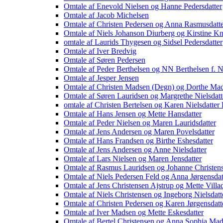
Omtale af Enevold Nielsen og Hanne Pedersdatter
Omtale af Jacob Michelsen
Omtale af Christen Pedersen og Anna Rasmusdatt
Omtale af Niels Johanson Diurberg og Kirstine Kn
omtale af Laurids Thygesen og Sidsel Pedersdatter
Omtale af Iver Bredvig
Omtale af Søren Pedersen
Omtale af Peder Berthelsen og NN Berthelsen f. Ni
Omtale af Jesper Jensen
Omtale af Christen Madsen (Degn) og Dorthe Mads
Omtale af Søren Lauridsen og Margrethe Nielsdatt
omtale af Christen Bertelsen og Karen Nielsdatter
Omtale af Hans Jensen og Mette Hansdatter
Omtale af Peder Nielsen og Maren Lauridsdatter
Omtale af Jens Andersen og Maren Povelsdatter
Omtale af Hans Frandsen og Birthe Eshesdatter
Omtale af Jens Andersen og Anne Nielsdatter
Omtale af Lars Nielsen og Maren Jensdatter
Omtale af Rasmus Lauridsen og Johanne Christens
Omtale af Niels Pedersen Feld og Anna Jørgensdat
Omtale af Jens Christensen Ajstrup og Mette Villad
Omtale af Niels Christensen og Ingeborg Nielsdatt
Omtale af Christen Pedersen og Karen Jørgensdatt
Omtale af Iver Madsen og Mette Eskesdatter
Omtale af Bertel Christensen og Anna Sophia Mad