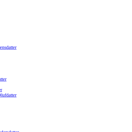
ensdatter
tter
r
lufdatter