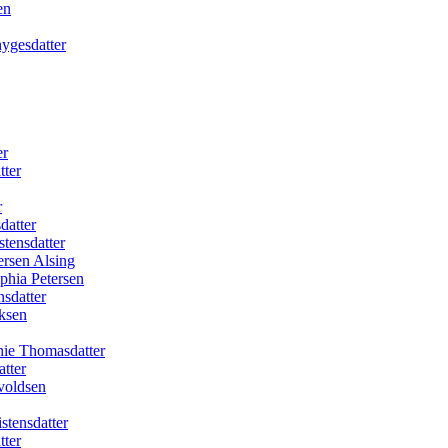
en
ygesdatter
er
tter
r
datter
tensdatter
ersen Alsing
phia Petersen
sdatter
ksen
hie Thomasdatter
tter
voldsen
stensdatter
tter