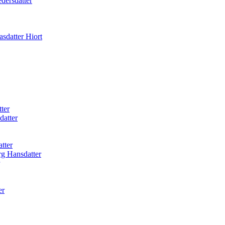
dersdatter
sdatter Hiort
ter
datter
tter
rg Hansdatter
er