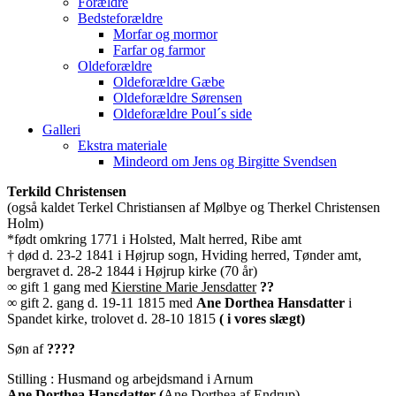
Forældre
Bedsteforældre
Morfar og mormor
Farfar og farmor
Oldeforældre
Oldeforældre Gæbe
Oldeforældre Sørensen
Oldeforældre Poul´s side
Galleri
Ekstra materiale
Mindeord om Jens og Birgitte Svendsen
Terkild Christensen
(også kaldet Terkel Christiansen af Mølbye og Therkel Christensen
Holm)
*født omkring 1771 i Holsted, Malt herred, Ribe amt
† død d. 23-2 1841 i Højrup sogn, Hviding herred, Tønder amt,
bergravet d. 28-2 1844 i Højrup kirke (70 år)
∞ gift 1 gang med
Kierstine Marie Jensdatter
??
∞ gift 2. gang d. 19-11 1815 med
Ane Dorthea Hansdatter
i
Spandet kirke, trolovet d. 28-10 1815
( i vores slægt)
Søn af
????
Stilling : Husmand og arbejdsmand i Arnum
Ane Dorthea Hansdatter (
Ane Dorthea af Endrup)