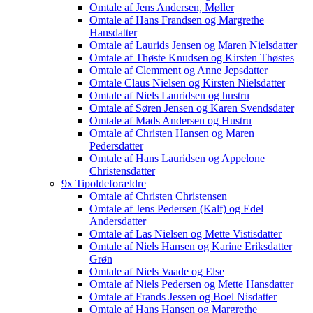
Omtale af Jens Andersen, Møller
Omtale af Hans Frandsen og Margrethe
Hansdatter
Omtale af Laurids Jensen og Maren Nielsdatter
Omtale af Thøste Knudsen og Kirsten Thøstes
Omtale af Clemment og Anne Jepsdatter
Omtale Claus Nielsen og Kirsten Nielsdatter
Omtale af Niels Lauridsen og hustru
Omtale af Søren Jensen og Karen Svendsdater
Omtale af Mads Andersen og Hustru
Omtale af Christen Hansen og Maren
Pedersdatter
Omtale af Hans Lauridsen og Appelone
Christensdatter
9x Tipoldeforældre
Omtale af Christen Christensen
Omtale af Jens Pedersen (Kalf) og Edel
Andersdatter
Omtale af Las Nielsen og Mette Vistisdatter
Omtale af Niels Hansen og Karine Eriksdatter
Grøn
Omtale af Niels Vaade og Else
Omtale af Niels Pedersen og Mette Hansdatter
Omtale af Frands Jessen og Boel Nisdatter
Omtale af Hans Hansen og Margrethe