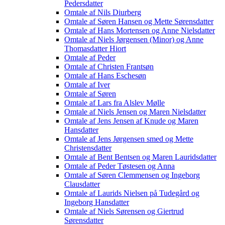
Pedersdatter
Omtale af Nils Diurberg
Omtale af Søren Hansen og Mette Sørensdatter
Omtale af Hans Mortensen og Anne Nielsdatter
Omtale af Niels Jørgensen (Minor) og Anne
Thomasdatter Hiort
Omtale af Peder
Omtale af Christen Frantsøn
Omtale af Hans Eschesøn
Omtale af Iver
Omtale af Søren
Omtale af Lars fra Alslev Mølle
Omtale af Niels Jensen og Maren Nielsdatter
Omtale af Jens Jensen af Knude og Maren
Hansdatter
Omtale af Jens Jørgensen smed og Mette
Christensdatter
Omtale af Bent Bentsen og Maren Lauridsdatter
Omtale af Peder Tøstesen og Anna
Omtale af Søren Clemmensen og Ingeborg
Clausdatter
Omtale af Laurids Nielsen på Tudegård og
Ingeborg Hansdatter
Omtale af Niels Sørensen og Giertrud
Sørensdatter