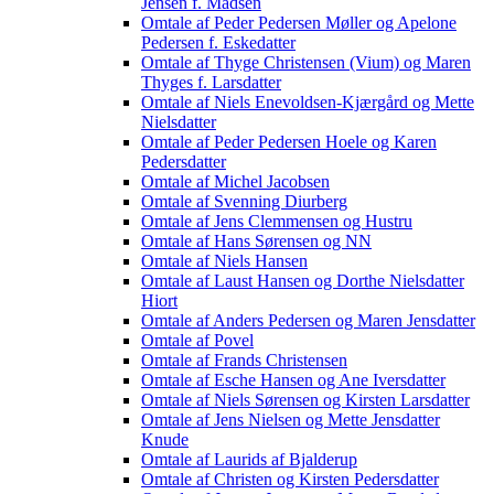
Jensen f. Madsen
Omtale af Peder Pedersen Møller og Apelone
Pedersen f. Eskedatter
Omtale af Thyge Christensen (Vium) og Maren
Thyges f. Larsdatter
Omtale af Niels Enevoldsen-Kjærgård og Mette
Nielsdatter
Omtale af Peder Pedersen Hoele og Karen
Pedersdatter
Omtale af Michel Jacobsen
Omtale af Svenning Diurberg
Omtale af Jens Clemmensen og Hustru
Omtale af Hans Sørensen og NN
Omtale af Niels Hansen
Omtale af Laust Hansen og Dorthe Nielsdatter
Hiort
Omtale af Anders Pedersen og Maren Jensdatter
Omtale af Povel
Omtale af Frands Christensen
Omtale af Esche Hansen og Ane Iversdatter
Omtale af Niels Sørensen og Kirsten Larsdatter
Omtale af Jens Nielsen og Mette Jensdatter
Knude
Omtale af Laurids af Bjalderup
Omtale af Christen og Kirsten Pedersdatter