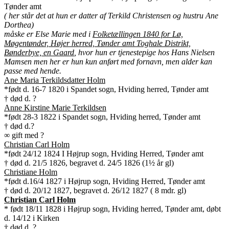
Tønder amt
( her står det at hun er datter af Terkild Christensen og hustru Ane
Dorthea)
måske er Else Marie med i
Folketællingen 1840 for Lø,
Møgentønder, Højer herred, Tønder amt Toghale Distrikt,
Bønderbye, en Gaard
, hvor hun er tjenestepige hos Hans Nielsen
Mamsen men her er hun kun anført med fornavn, men alder kan
passe med hende.
Ane Maria Terkildsdatter Holm
*født d. 16-7 1820 i Spandet sogn, Hviding herred, Tønder amt
† død d. ?
Anne Kirstine Marie Terkildsen
*født 28-3 1822 i Spandet sogn, Hviding herred, Tønder amt
† død d.?
∞ gift med ?
Christian Carl Holm
*født 24/12 1824 I Højrup sogn, Hviding Herred, Tønder amt
† død d. 21/5 1826, begravet d. 24/5 1826 (1½ år gl)
Christiane Holm
*født d.16/4 1827 i Højrup sogn, Hviding Herred, Tønder amt
† død d. 20/12 1827, begravet d. 26/12 1827 ( 8 mdr. gl)
Christian Carl Holm
* født 18/11 1828 i Højrup sogn, Hviding herred, Tønder amt, døbt
d. 14/12 i Kirken
† død d. ?