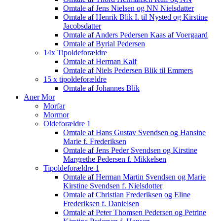
Omtale af Jens Nielsen og NN Nielsdatter
Omtale af Henrik Blik I. til Nysted og Kirstine
Jacobsdatter
Omtale af Anders Pedersen Kaas af Voergaard
Omtale af Byrial Pedersen
14x Tipoldeforældre
Omtale af Herman Kalf
Omtale af Niels Pedersen Blik til Emmers
15 x tipoldeforældre
Omtale af Johannes Blik
Aner Mor
Morfar
Mormor
Oldeforældre 1
Omtale af Hans Gustav Svendsen og Hansine
Marie f. Frederiksen
Omtale af Jens Peder Svendsen og Kirstine
Margrethe Pedersen f. Mikkelsen
Tipoldeforældre 1
Omtale af Herman Martin Svendsen og Marie
Kirstine Svendsen f. Nielsdotter
Omtale af Christian Frederiksen og Eline
Frederiksen f. Danielsen
Omtale af Peter Thomsen Pedersen og Petrine