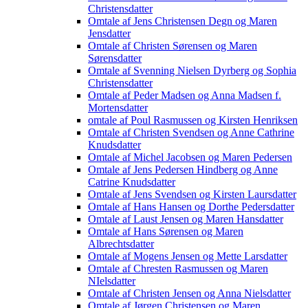
Christensdatter
Omtale af Jens Christensen Degn og Maren
Jensdatter
Omtale af Christen Sørensen og Maren
Sørensdatter
Omtale af Svenning Nielsen Dyrberg og Sophia
Christensdatter
Omtale af Peder Madsen og Anna Madsen f.
Mortensdatter
omtale af Poul Rasmussen og Kirsten Henriksen
Omtale af Christen Svendsen og Anne Cathrine
Knudsdatter
Omtale af Michel Jacobsen og Maren Pedersen
Omtale af Jens Pedersen Hindberg og Anne
Catrine Knudsdatter
Omtale af Jens Svendsen og Kirsten Laursdatter
Omtale af Hans Hansen og Dorthe Pedersdatter
Omtale af Laust Jensen og Maren Hansdatter
Omtale af Hans Sørensen og Maren
Albrechtsdatter
Omtale af Mogens Jensen og Mette Larsdatter
Omtale af Chresten Rasmussen og Maren
NIelsdatter
Omtale af Christen Jensen og Anna Nielsdatter
Omtale af Jørgen Christensen og Maren