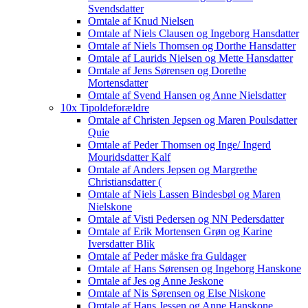
Svendsdatter
Omtale af Knud Nielsen
Omtale af Niels Clausen og Ingeborg Hansdatter
Omtale af Niels Thomsen og Dorthe Hansdatter
Omtale af Laurids Nielsen og Mette Hansdatter
Omtale af Jens Sørensen og Dorethe
Mortensdatter
Omtale af Svend Hansen og Anne Nielsdatter
10x Tipoldeforældre
Omtale af Christen Jepsen og Maren Poulsdatter
Quie
Omtale af Peder Thomsen og Inge/ Ingerd
Mouridsdatter Kalf
Omtale af Anders Jepsen og Margrethe
Christiansdatter (
Omtale af Niels Lassen Bindesbøl og Maren
Nielskone
Omtale af Visti Pedersen og NN Pedersdatter
Omtale af Erik Mortensen Grøn og Karine
Iversdatter Blik
Omtale af Peder måske fra Guldager
Omtale af Hans Sørensen og Ingeborg Hanskone
Omtale af Jes og Anne Jeskone
Omtale af Nis Sørensen og Else Niskone
Omtale af Hans Jessen og Anne Hanskone