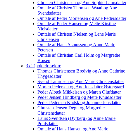
Christen Christensen og Ane Sophie Laursdatter
Omtale af Christen Thomsen Waad og Ane
Svendsdatter
Omtale af Peder Mortensen og Ane Pedersdatter
Omtale af Peder Hansen og Mette Kirstine
Nielsdatter
Omtale af Christen Nielsen og Lene Marie
Christensen
Omtale af Hans Asmussen og Anne Marie
Petersen
Omtale af Christian Carl Holm og Margrethe
Boisen
3x Tipoldeforældre
Thomas Christensen Bredvig og Anne Cathrine
Thygesdatter
Svend Lauridsen og Ane Marie Christensdatter
Morten Pedersen og Ane Jensdatter Østergaard
Peder Albæk Mikkelsen og Maren Olufdatter
Peder Jensen Hindberg og Mette Knudsdatter
Peder Pedersen Kudsk og Johanne Jensdatter
Chresten Jensen Degn og Margrethe
Christensdatter
Laurs Svendsen (Dyrberg) og Anne Marie
Poulsdatter
Omtale af Hans Hansen og Ane Marie