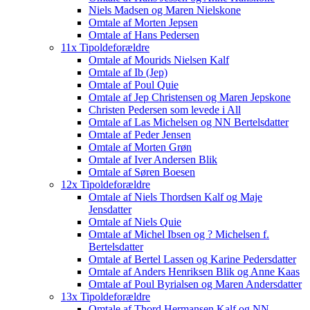
Niels Madsen og Maren Nielskone
Omtale af Morten Jepsen
Omtale af Hans Pedersen
11x Tipoldeforældre
Omtale af Mourids Nielsen Kalf
Omtale af Ib (Jep)
Omtale af Poul Quie
Omtale af Jep Christensen og Maren Jepskone
Christen Pedersen som levede i All
Omtale af Las Michelsen og NN Bertelsdatter
Omtale af Peder Jensen
Omtale af Morten Grøn
Omtale af Iver Andersen Blik
Omtale af Søren Boesen
12x Tipoldeforældre
Omtale af Niels Thordsen Kalf og Maje
Jensdatter
Omtale af Niels Quie
Omtale af Michel Ibsen og ? Michelsen f.
Bertelsdatter
Omtale af Bertel Lassen og Karine Pedersdatter
Omtale af Anders Henriksen Blik og Anne Kaas
Omtale af Poul Byrialsen og Maren Andersdatter
13x Tipoldeforældre
Omtale af Thord Hermansen Kalf og NN