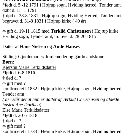
*født d. 5 -12 1791 i Højrup sogn, Hviding herred, Tønder amt,
døbt d. 11- 1 1791
† død d. 28-8 1831 i Højrup sogn, Hviding Herred, Tønder amt,
begravet d. 31-8 1831 i Højrup kirke ( 40 år)
∞ gift d. 19-11 1815 med
Terkild Christensen
i Højrup kirke,
Hviding sogn, Tønder amt, trolovet d. 28-20 1815
Datter af
Hans Nielsen
og
Aude Hanses
Stilling: Gjordemoder/ Jordemoder og gårdmandskone
Børn:
Kjerstin Marie Terkildsdatter
*født d. 6-8 1816
† død d. ?
∞ gift med ?
konfirmeret i 1832 i Højrup kirke, Højrup sogn, Hviding herred,
Tønder amt
( her står det at hun er datter af Terkild Christensen og afdøde
hustru Ane Dorthea)
Else Marie Terkildsdatter
*født d. 20-6 1818
† død d. ?
∞ gift med ?
konfirmeret i 1733 i Højrup kirke, Højrup sogn, Hviding herred,