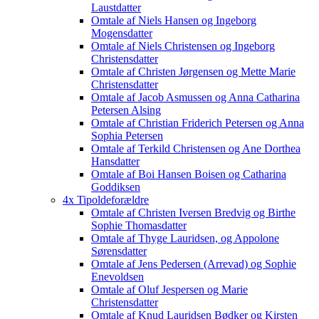
Laustdatter
Omtale af Niels Hansen og Ingeborg
Mogensdatter
Omtale af Niels Christensen og Ingeborg
Christensdatter
Omtale af Christen Jørgensen og Mette Marie
Christensdatter
Omtale af Jacob Asmussen og Anna Catharina
Petersen Alsing
Omtale af Christian Friderich Petersen og Anna
Sophia Petersen
Omtale af Terkild Christensen og Ane Dorthea
Hansdatter
Omtale af Boi Hansen Boisen og Catharina
Goddiksen
4x Tipoldeforældre
Omtale af Christen Iversen Bredvig og Birthe
Sophie Thomasdatter
Omtale af Thyge Lauridsen, og Appolone
Sørensdatter
Omtale af Jens Pedersen (Arrevad) og Sophie
Enevoldsen
Omtale af Oluf Jespersen og Marie
Christensdatter
Omtale af Knud Lauridsen Bødker og Kirsten