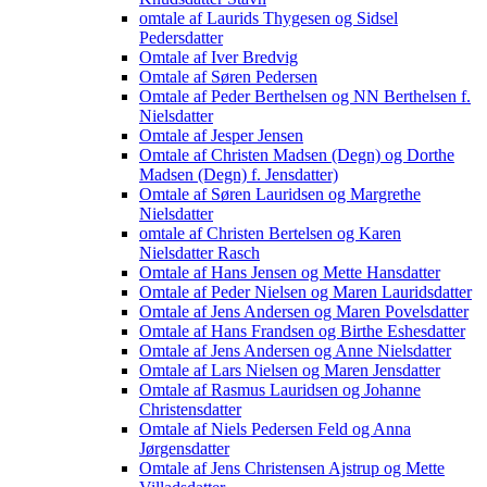
omtale af Laurids Thygesen og Sidsel
Pedersdatter
Omtale af Iver Bredvig
Omtale af Søren Pedersen
Omtale af Peder Berthelsen og NN Berthelsen f.
Nielsdatter
Omtale af Jesper Jensen
Omtale af Christen Madsen (Degn) og Dorthe
Madsen (Degn) f. Jensdatter)
Omtale af Søren Lauridsen og Margrethe
Nielsdatter
omtale af Christen Bertelsen og Karen
Nielsdatter Rasch
Omtale af Hans Jensen og Mette Hansdatter
Omtale af Peder Nielsen og Maren Lauridsdatter
Omtale af Jens Andersen og Maren Povelsdatter
Omtale af Hans Frandsen og Birthe Eshesdatter
Omtale af Jens Andersen og Anne Nielsdatter
Omtale af Lars Nielsen og Maren Jensdatter
Omtale af Rasmus Lauridsen og Johanne
Christensdatter
Omtale af Niels Pedersen Feld og Anna
Jørgensdatter
Omtale af Jens Christensen Ajstrup og Mette