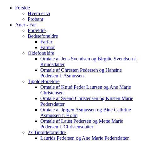
Forside
Hvem er vi
Probant
Aner - Far
Forældre
Bedsteforældre
Farfar
Farmor
Oldeforældre
Omtale af Jens Svendsen og Birgitte Svendsen f.
Knudsdatter
Omtale af Chresten Pedersen og Hansine
Pedersen f. Asmussen
Tipoldeforældre
Omtale af Knud Peder Laursen og Ane Marie
Christensen
Omtale af Svend Christensen og Kirsten Marie
Pedersdatter
Omtale af Jørgen Asmussen og Bine Cathrine
Asmussen f. Holm
Omtale af Laust Pedersen og Mette Marie
Pedersen f. Christensdatter
2x Tipoldeforældre
Laurids Pedersen og Ane Marie Pedersdatter