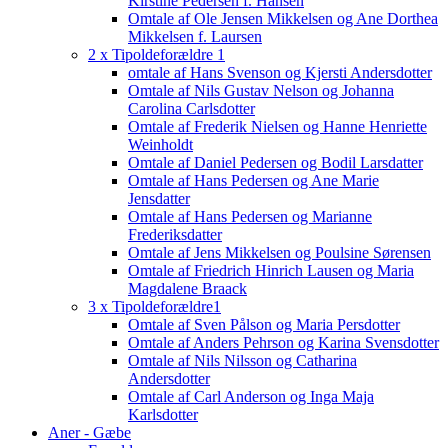
Kirstine Pedersen f. Hansen
Omtale af Ole Jensen Mikkelsen og Ane Dorthea
Mikkelsen f. Laursen
2 x Tipoldeforældre 1
omtale af Hans Svenson og Kjersti Andersdotter
Omtale af Nils Gustav Nelson og Johanna
Carolina Carlsdotter
Omtale af Frederik Nielsen og Hanne Henriette
Weinholdt
Omtale af Daniel Pedersen og Bodil Larsdatter
Omtale af Hans Pedersen og Ane Marie
Jensdatter
Omtale af Hans Pedersen og Marianne
Frederiksdatter
Omtale af Jens Mikkelsen og Poulsine Sørensen
Omtale af Friedrich Hinrich Lausen og Maria
Magdalene Braack
3 x Tipoldeforældre1
Omtale af Sven Pålson og Maria Persdotter
Omtale af Anders Pehrson og Karina Svensdotter
Omtale af Nils Nilsson og Catharina
Andersdotter
Omtale af Carl Anderson og Inga Maja
Karlsdotter
Aner - Gæbe