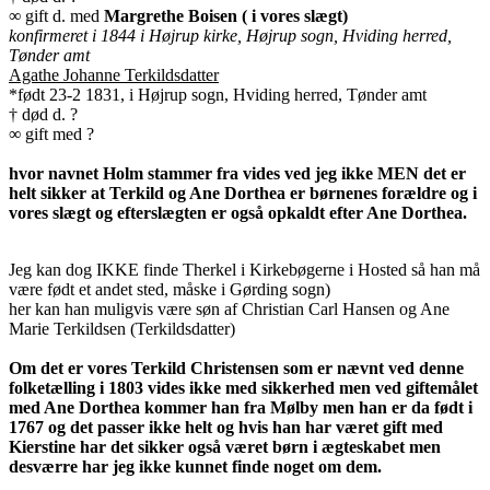
∞ gift d. med
Margrethe Boisen ( i vores slægt)
konfirmeret i 1844 i Højrup kirke, Højrup sogn, Hviding herred,
Tønder amt
Agathe Johanne Terkildsdatter
*født 23-2 1831, i Højrup sogn, Hviding herred, Tønder amt
† død d. ?
∞ gift med ?
hvor navnet Holm stammer fra vides ved jeg ikke MEN det er
helt sikker at Terkild og Ane Dorthea er børnenes forældre og i
vores slægt og efterslægten er også opkaldt efter Ane Dorthea.
Jeg kan dog IKKE finde Therkel i Kirkebøgerne i Hosted så han må
være født et andet sted, måske i Gørding sogn)
her kan han muligvis være søn af Christian Carl Hansen og Ane
Marie Terkildsen (Terkildsdatter)
Om det er vores Terkild Christensen som er nævnt ved denne
folketælling i 1803 vides ikke med sikkerhed men ved giftemålet
med Ane Dorthea kommer han fra Mølby men han er da født i
1767 og det passer ikke helt og hvis han har været gift med
Kierstine har det sikker også været børn i ægteskabet men
desværre har jeg ikke kunnet finde noget om dem.