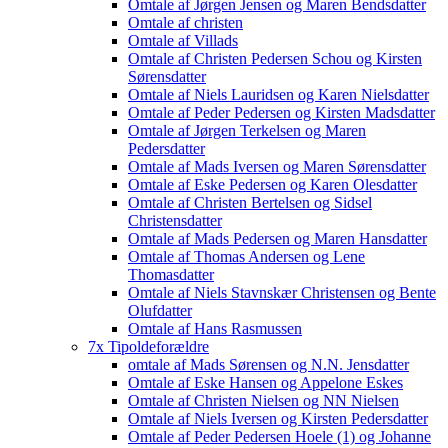
Omtale af Jørgen Jensen og Maren Bendsdatter
Omtale af christen
Omtale af Villads
Omtale af Christen Pedersen Schou og Kirsten
Sørensdatter
Omtale af Niels Lauridsen og Karen Nielsdatter
Omtale af Peder Pedersen og Kirsten Madsdatter
Omtale af Jørgen Terkelsen og Maren
Pedersdatter
Omtale af Mads Iversen og Maren Sørensdatter
Omtale af Eske Pedersen og Karen Olesdatter
Omtale af Christen Bertelsen og Sidsel
Christensdatter
Omtale af Mads Pedersen og Maren Hansdatter
Omtale af Thomas Andersen og Lene
Thomasdatter
Omtale af Niels Stavnskær Christensen og Bente
Olufdatter
Omtale af Hans Rasmussen
7x Tipoldeforældre
omtale af Mads Sørensen og N.N. Jensdatter
Omtale af Eske Hansen og Appelone Eskes
Omtale af Christen Nielsen og NN Nielsen
Omtale af Niels Iversen og Kirsten Pedersdatter
Omtale af Peder Pedersen Hoele (1) og Johanne