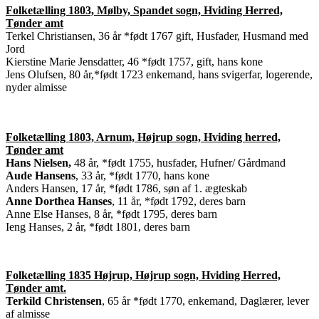
Folketælling 1803, Mølby, Spandet sogn, Hviding Herred,
Tønder amt
Terkel Christiansen, 36 år *født 1767 gift, Husfader, Husmand med
Jord
Kierstine Marie Jensdatter, 46 *født 1757, gift, hans kone
Jens Olufsen, 80 år,*født 1723 enkemand, hans svigerfar, logerende,
nyder almisse
Folketælling 1803, Arnum, Højrup sogn, Hviding herred,
Tønder amt
Hans Nielsen,
48 år, *født 1755, husfader, Hufner/ Gårdmand
Aude Hansens
, 33 år, *født 1770, hans kone
Anders Hansen, 17 år, *født 1786, søn af 1. ægteskab
Anne Dorthea Hanses
, 11 år, *født 1792, deres barn
Anne Else Hanses, 8 år, *født 1795, deres barn
Ieng Hanses, 2 år, *født 1801, deres barn
Folketælling 1835 Højrup, Højrup sogn, Hviding Herred,
Tønder amt.
Terkild Christensen
, 65 år *født 1770, enkemand, Daglærer, lever
af almisse