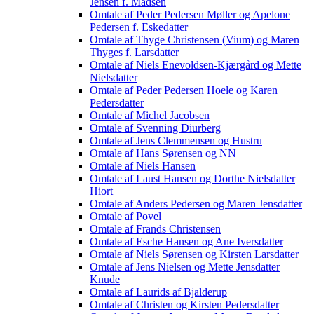
Jensen f. Madsen
Omtale af Peder Pedersen Møller og Apelone
Pedersen f. Eskedatter
Omtale af Thyge Christensen (Vium) og Maren
Thyges f. Larsdatter
Omtale af Niels Enevoldsen-Kjærgård og Mette
Nielsdatter
Omtale af Peder Pedersen Hoele og Karen
Pedersdatter
Omtale af Michel Jacobsen
Omtale af Svenning Diurberg
Omtale af Jens Clemmensen og Hustru
Omtale af Hans Sørensen og NN
Omtale af Niels Hansen
Omtale af Laust Hansen og Dorthe Nielsdatter
Hiort
Omtale af Anders Pedersen og Maren Jensdatter
Omtale af Povel
Omtale af Frands Christensen
Omtale af Esche Hansen og Ane Iversdatter
Omtale af Niels Sørensen og Kirsten Larsdatter
Omtale af Jens Nielsen og Mette Jensdatter
Knude
Omtale af Laurids af Bjalderup
Omtale af Christen og Kirsten Pedersdatter