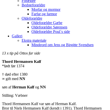
Forældre
Bedsteforældre
Morfar og mormor
Farfar og farmor
Oldeforældre
Oldeforældre Gæbe
Oldeforældre Sørensen
Oldeforældre Poul´s side
Galleri
Ekstra materiale
Mindeord om Jens og Birgitte Svendsen
13 x tip på Ottos far side
Thord Hermansen Kalf
*født før 1374
† død efter 1380
∞ gift med
NN
søn af
Herman Kalf
og
NN
Stilling: Væbner
Thord Hermansen Kalf var søn af Herman Kalf.
Bror til Niels Hermansen Kalf (kendt i 1391). Thord Hermansen