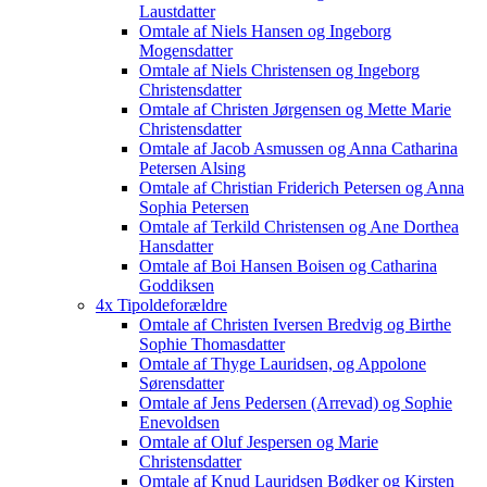
Laustdatter
Omtale af Niels Hansen og Ingeborg
Mogensdatter
Omtale af Niels Christensen og Ingeborg
Christensdatter
Omtale af Christen Jørgensen og Mette Marie
Christensdatter
Omtale af Jacob Asmussen og Anna Catharina
Petersen Alsing
Omtale af Christian Friderich Petersen og Anna
Sophia Petersen
Omtale af Terkild Christensen og Ane Dorthea
Hansdatter
Omtale af Boi Hansen Boisen og Catharina
Goddiksen
4x Tipoldeforældre
Omtale af Christen Iversen Bredvig og Birthe
Sophie Thomasdatter
Omtale af Thyge Lauridsen, og Appolone
Sørensdatter
Omtale af Jens Pedersen (Arrevad) og Sophie
Enevoldsen
Omtale af Oluf Jespersen og Marie
Christensdatter
Omtale af Knud Lauridsen Bødker og Kirsten