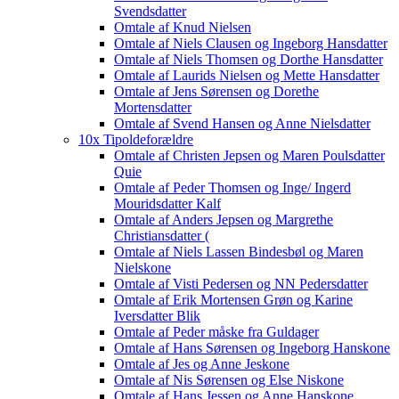
Svendsdatter
Omtale af Knud Nielsen
Omtale af Niels Clausen og Ingeborg Hansdatter
Omtale af Niels Thomsen og Dorthe Hansdatter
Omtale af Laurids Nielsen og Mette Hansdatter
Omtale af Jens Sørensen og Dorethe
Mortensdatter
Omtale af Svend Hansen og Anne Nielsdatter
10x Tipoldeforældre
Omtale af Christen Jepsen og Maren Poulsdatter
Quie
Omtale af Peder Thomsen og Inge/ Ingerd
Mouridsdatter Kalf
Omtale af Anders Jepsen og Margrethe
Christiansdatter (
Omtale af Niels Lassen Bindesbøl og Maren
Nielskone
Omtale af Visti Pedersen og NN Pedersdatter
Omtale af Erik Mortensen Grøn og Karine
Iversdatter Blik
Omtale af Peder måske fra Guldager
Omtale af Hans Sørensen og Ingeborg Hanskone
Omtale af Jes og Anne Jeskone
Omtale af Nis Sørensen og Else Niskone
Omtale af Hans Jessen og Anne Hanskone