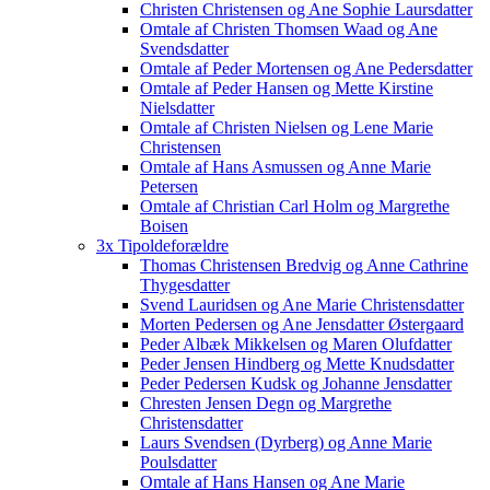
Christen Christensen og Ane Sophie Laursdatter
Omtale af Christen Thomsen Waad og Ane
Svendsdatter
Omtale af Peder Mortensen og Ane Pedersdatter
Omtale af Peder Hansen og Mette Kirstine
Nielsdatter
Omtale af Christen Nielsen og Lene Marie
Christensen
Omtale af Hans Asmussen og Anne Marie
Petersen
Omtale af Christian Carl Holm og Margrethe
Boisen
3x Tipoldeforældre
Thomas Christensen Bredvig og Anne Cathrine
Thygesdatter
Svend Lauridsen og Ane Marie Christensdatter
Morten Pedersen og Ane Jensdatter Østergaard
Peder Albæk Mikkelsen og Maren Olufdatter
Peder Jensen Hindberg og Mette Knudsdatter
Peder Pedersen Kudsk og Johanne Jensdatter
Chresten Jensen Degn og Margrethe
Christensdatter
Laurs Svendsen (Dyrberg) og Anne Marie
Poulsdatter
Omtale af Hans Hansen og Ane Marie