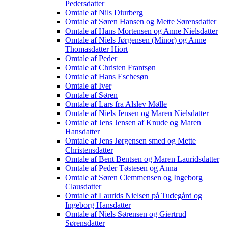
Pedersdatter
Omtale af Nils Diurberg
Omtale af Søren Hansen og Mette Sørensdatter
Omtale af Hans Mortensen og Anne Nielsdatter
Omtale af Niels Jørgensen (Minor) og Anne
Thomasdatter Hiort
Omtale af Peder
Omtale af Christen Frantsøn
Omtale af Hans Eschesøn
Omtale af Iver
Omtale af Søren
Omtale af Lars fra Alslev Mølle
Omtale af Niels Jensen og Maren Nielsdatter
Omtale af Jens Jensen af Knude og Maren
Hansdatter
Omtale af Jens Jørgensen smed og Mette
Christensdatter
Omtale af Bent Bentsen og Maren Lauridsdatter
Omtale af Peder Tøstesen og Anna
Omtale af Søren Clemmensen og Ingeborg
Clausdatter
Omtale af Laurids Nielsen på Tudegård og
Ingeborg Hansdatter
Omtale af Niels Sørensen og Giertrud
Sørensdatter