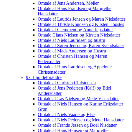
Omtale af Jens Andersen, Møller
Omtale af Hans Frandsen og Margrethe
Hansdatter
Omtale af Laurids Jensen og Maren Nielsdatter
Omtale af Thøste Knudsen og Kirsten Thøstes
Omtale af Clemment og Anne Jepsdatter
Omtale Claus Nielsen og Kirsten Nielsdatter
Omtale af Niels Lauridsen og hustru
Omtale af Søren Jensen og Karen Svendsdater
Omtale af Mads Andersen og Hustru
Omtale af Christen Hansen og Maren
Pedersdatter
Omtale af Hans Lauridsen og Appelone
Christensdatter
9x Tipoldeforældre
Omtale af Christen Christensen
Omtale af Jens Pedersen (Kalf) og Edel
Andersdatter
Omtale af Las Nielsen og Mette Vistisdatter
Omtale af Niels Hansen og Karine Eriksdatter
Grøn
Omtale af Niels Vaade og Else
Omtale af Niels Pedersen og Mette Hansdatter
Omtale af Frands Jessen og Boel Nisdatter
Omtale af Hans Hansen og Margrethe