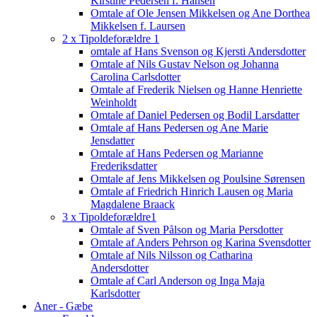
Kirstine Pedersen f. Hansen
Omtale af Ole Jensen Mikkelsen og Ane Dorthea
Mikkelsen f. Laursen
2 x Tipoldeforældre 1
omtale af Hans Svenson og Kjersti Andersdotter
Omtale af Nils Gustav Nelson og Johanna
Carolina Carlsdotter
Omtale af Frederik Nielsen og Hanne Henriette
Weinholdt
Omtale af Daniel Pedersen og Bodil Larsdatter
Omtale af Hans Pedersen og Ane Marie
Jensdatter
Omtale af Hans Pedersen og Marianne
Frederiksdatter
Omtale af Jens Mikkelsen og Poulsine Sørensen
Omtale af Friedrich Hinrich Lausen og Maria
Magdalene Braack
3 x Tipoldeforældre1
Omtale af Sven Pålson og Maria Persdotter
Omtale af Anders Pehrson og Karina Svensdotter
Omtale af Nils Nilsson og Catharina
Andersdotter
Omtale af Carl Anderson og Inga Maja
Karlsdotter
Aner - Gæbe