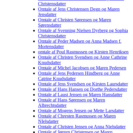
Christensdatter
Omtale af Jens Christensen Degn og Maren
Jensdatter
Omtale af Christen Sørensen og Maren
Sørensdatter
Omtale af Svenning Nielsen Dyrberg og Sophia
Christensdatter
Omtale af Peder Madsen og Anna Madsen f.
Mortensdatter
omtale af Poul Rasmussen og Kirsten Henriksen
Omtale af Christen Svendsen og Anne Cathrine
Knudsdatter
Omtale af Michel Jacobsen og Maren Pedersen
Omtale af Jens Pedersen Hindberg og Anne
Catrine Knudsdatter
Omtale af Jens Svendsen og Kirsten Laursdatter
Omtale af Hans Hansen og Dorthe Pedersdatter
Omtale af Laust Jensen og Maren Hansdatter
Omtale af Hans Sørensen og Maren
Albrechtsdatter
Omtale af Mogens Jensen og Mette Larsdatter
Omtale af Chresten Rasmussen og Maren
NIelsdatter
Omtale af Christen Jensen og Anna Nielsdatter
Omtale af Jørgen Christensen og Maren