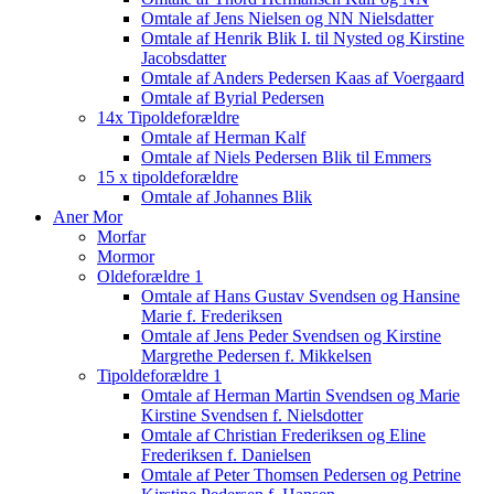
Omtale af Jens Nielsen og NN Nielsdatter
Omtale af Henrik Blik I. til Nysted og Kirstine
Jacobsdatter
Omtale af Anders Pedersen Kaas af Voergaard
Omtale af Byrial Pedersen
14x Tipoldeforældre
Omtale af Herman Kalf
Omtale af Niels Pedersen Blik til Emmers
15 x tipoldeforældre
Omtale af Johannes Blik
Aner Mor
Morfar
Mormor
Oldeforældre 1
Omtale af Hans Gustav Svendsen og Hansine
Marie f. Frederiksen
Omtale af Jens Peder Svendsen og Kirstine
Margrethe Pedersen f. Mikkelsen
Tipoldeforældre 1
Omtale af Herman Martin Svendsen og Marie
Kirstine Svendsen f. Nielsdotter
Omtale af Christian Frederiksen og Eline
Frederiksen f. Danielsen
Omtale af Peter Thomsen Pedersen og Petrine