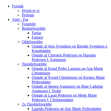
Forside
Hvem er vi
Probant
Aner - Far
Forældre
Bedsteforældre
Farfar
Farmor
Oldeforældre
Omtale af Jens Svendsen og Birgitte Svendsen f.
Knudsdatter
Omtale af Chresten Pedersen og Hansine
Pedersen f. Asmussen
Tipoldeforældre
Omtale af Knud Peder Laursen og Ane Marie
Christensen
Omtale af Svend Christensen og Kirsten Marie
Pedersdatter
Omtale af Jørgen Asmussen og Bine Cathrine
Asmussen f. Holm
Omtale af Laust Pedersen og Mette Marie
Pedersen f. Christensdatter
2x Tipoldeforældre
Laurids Pedersen og Ane Marie Pedersdatter