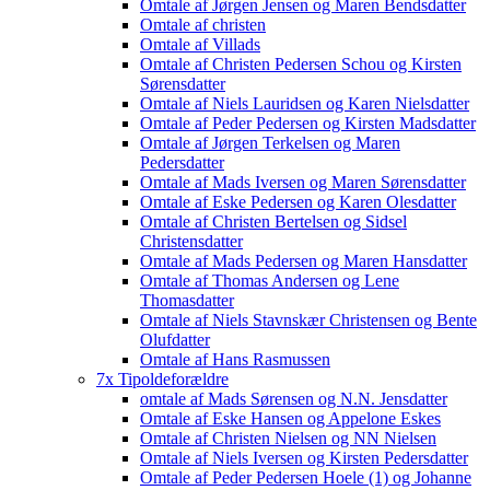
Omtale af Jørgen Jensen og Maren Bendsdatter
Omtale af christen
Omtale af Villads
Omtale af Christen Pedersen Schou og Kirsten
Sørensdatter
Omtale af Niels Lauridsen og Karen Nielsdatter
Omtale af Peder Pedersen og Kirsten Madsdatter
Omtale af Jørgen Terkelsen og Maren
Pedersdatter
Omtale af Mads Iversen og Maren Sørensdatter
Omtale af Eske Pedersen og Karen Olesdatter
Omtale af Christen Bertelsen og Sidsel
Christensdatter
Omtale af Mads Pedersen og Maren Hansdatter
Omtale af Thomas Andersen og Lene
Thomasdatter
Omtale af Niels Stavnskær Christensen og Bente
Olufdatter
Omtale af Hans Rasmussen
7x Tipoldeforældre
omtale af Mads Sørensen og N.N. Jensdatter
Omtale af Eske Hansen og Appelone Eskes
Omtale af Christen Nielsen og NN Nielsen
Omtale af Niels Iversen og Kirsten Pedersdatter
Omtale af Peder Pedersen Hoele (1) og Johanne