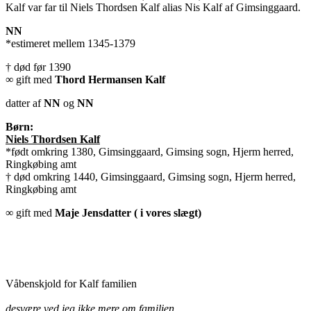
Kalf var far til Niels Thordsen Kalf alias Nis Kalf af Gimsinggaard.
NN
*estimeret mellem 1345-1379
† død før 1390
∞ gift med
Thord Hermansen Kalf
datter af
NN
og
NN
Børn:
Niels Thordsen Kalf
*født omkring 1380, Gimsinggaard, Gimsing sogn, Hjerm herred,
Ringkøbing amt
† død omkring 1440, Gimsinggaard, Gimsing sogn, Hjerm herred,
Ringkøbing amt
∞ gift med
Maje Jensdatter ( i vores slægt)
Våbenskjold for Kalf familien
desvære ved jeg ikke mere om familien