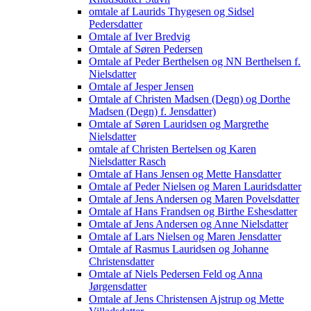
omtale af Laurids Thygesen og Sidsel
Pedersdatter
Omtale af Iver Bredvig
Omtale af Søren Pedersen
Omtale af Peder Berthelsen og NN Berthelsen f.
Nielsdatter
Omtale af Jesper Jensen
Omtale af Christen Madsen (Degn) og Dorthe
Madsen (Degn) f. Jensdatter)
Omtale af Søren Lauridsen og Margrethe
Nielsdatter
omtale af Christen Bertelsen og Karen
Nielsdatter Rasch
Omtale af Hans Jensen og Mette Hansdatter
Omtale af Peder Nielsen og Maren Lauridsdatter
Omtale af Jens Andersen og Maren Povelsdatter
Omtale af Hans Frandsen og Birthe Eshesdatter
Omtale af Jens Andersen og Anne Nielsdatter
Omtale af Lars Nielsen og Maren Jensdatter
Omtale af Rasmus Lauridsen og Johanne
Christensdatter
Omtale af Niels Pedersen Feld og Anna
Jørgensdatter
Omtale af Jens Christensen Ajstrup og Mette