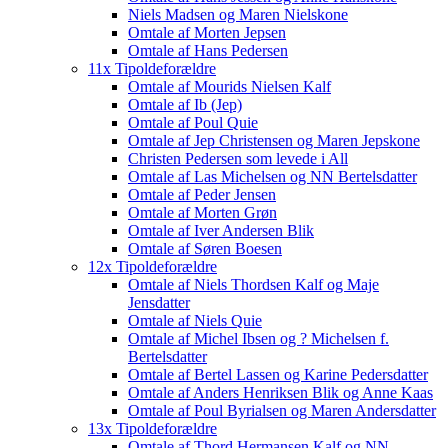
Niels Madsen og Maren Nielskone
Omtale af Morten Jepsen
Omtale af Hans Pedersen
11x Tipoldeforældre
Omtale af Mourids Nielsen Kalf
Omtale af Ib (Jep)
Omtale af Poul Quie
Omtale af Jep Christensen og Maren Jepskone
Christen Pedersen som levede i All
Omtale af Las Michelsen og NN Bertelsdatter
Omtale af Peder Jensen
Omtale af Morten Grøn
Omtale af Iver Andersen Blik
Omtale af Søren Boesen
12x Tipoldeforældre
Omtale af Niels Thordsen Kalf og Maje
Jensdatter
Omtale af Niels Quie
Omtale af Michel Ibsen og ? Michelsen f.
Bertelsdatter
Omtale af Bertel Lassen og Karine Pedersdatter
Omtale af Anders Henriksen Blik og Anne Kaas
Omtale af Poul Byrialsen og Maren Andersdatter
13x Tipoldeforældre
Omtale af Thord Hermansen Kalf og NN