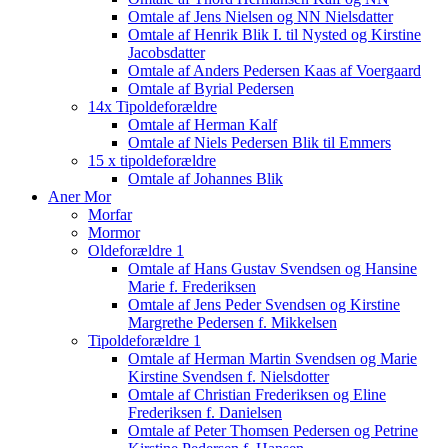
Omtale af Jens Nielsen og NN Nielsdatter
Omtale af Henrik Blik I. til Nysted og Kirstine
Jacobsdatter
Omtale af Anders Pedersen Kaas af Voergaard
Omtale af Byrial Pedersen
14x Tipoldeforældre
Omtale af Herman Kalf
Omtale af Niels Pedersen Blik til Emmers
15 x tipoldeforældre
Omtale af Johannes Blik
Aner Mor
Morfar
Mormor
Oldeforældre 1
Omtale af Hans Gustav Svendsen og Hansine
Marie f. Frederiksen
Omtale af Jens Peder Svendsen og Kirstine
Margrethe Pedersen f. Mikkelsen
Tipoldeforældre 1
Omtale af Herman Martin Svendsen og Marie
Kirstine Svendsen f. Nielsdotter
Omtale af Christian Frederiksen og Eline
Frederiksen f. Danielsen
Omtale af Peter Thomsen Pedersen og Petrine