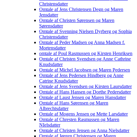
Christensdatter
Omtale af Jens Christensen Degn og Maren
Jensdatter
Omtale af Christen Sørensen og Maren
Sørensdatter
Omtale af Svenning Nielsen Dyrberg og Sophia
Christensdatter
Omtale af Peder Madsen og Anna Madsen f.
Mortensdatter
omtale af Poul Rasmussen og Kirsten Henriksen
Omtale af Christen Svendsen og Anne Cathrine
Knudsdatter
Omtale af Michel Jacobsen og Maren Pedersen
Omtale af Jens Pedersen Hindberg og Anne
Catrine Knudsdatter
Omtale af Jens Svendsen og Kirsten Laursdatter
Omtale af Hans Hansen og Dorthe Pedersdatter
Omtale af Laust Jensen og Maren Hansdatter
Omtale af Hans Sørensen og Maren
Albrechtsdatter
Omtale af Mogens Jensen og Mette Larsdatter
Omtale af Chresten Rasmussen og Maren
NIelsdatter
Omtale af Christen Jensen og Anna Nielsdatter
Omtale af Jørgen Christensen og Maren