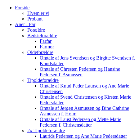
Forside
Hvem er vi
Probant
Aner - Far
Forældre
Bedsteforældre
Farfar
Farmor
Oldeforældre
Omtale af Jens Svendsen og Birgitte Svendsen f.
Knudsdatter
Omtale af Chresten Pedersen og Hansine
Pedersen f. Asmussen
Tipoldeforældre
Omtale af Knud Peder Laursen og Ane Marie
Christensen
Omtale af Svend Christensen og Kirsten Marie
Pedersdatter
Omtale af Jørgen Asmussen og Bine Cathrine
Asmussen f. Holm
Omtale af Laust Pedersen og Mette Marie
Pedersen f. Christensdatter
2x Tipoldeforældre
Laurids Pedersen og Ane Marie Pedersdatter