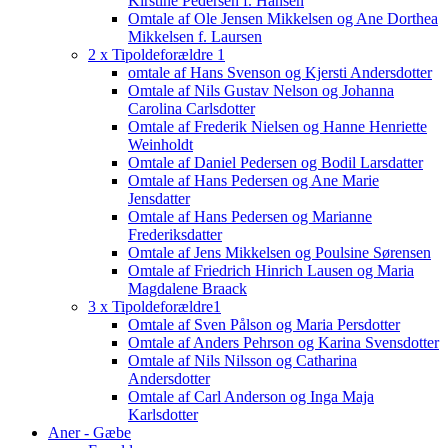
Kirstine Pedersen f. Hansen
Omtale af Ole Jensen Mikkelsen og Ane Dorthea
Mikkelsen f. Laursen
2 x Tipoldeforældre 1
omtale af Hans Svenson og Kjersti Andersdotter
Omtale af Nils Gustav Nelson og Johanna
Carolina Carlsdotter
Omtale af Frederik Nielsen og Hanne Henriette
Weinholdt
Omtale af Daniel Pedersen og Bodil Larsdatter
Omtale af Hans Pedersen og Ane Marie
Jensdatter
Omtale af Hans Pedersen og Marianne
Frederiksdatter
Omtale af Jens Mikkelsen og Poulsine Sørensen
Omtale af Friedrich Hinrich Lausen og Maria
Magdalene Braack
3 x Tipoldeforældre1
Omtale af Sven Pålson og Maria Persdotter
Omtale af Anders Pehrson og Karina Svensdotter
Omtale af Nils Nilsson og Catharina
Andersdotter
Omtale af Carl Anderson og Inga Maja
Karlsdotter
Aner - Gæbe