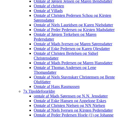
Omtale af Jørgen Jensen og Maren Bendsdatter
Omtale af christen
Omtale af Villads
Omtale af Christen Pedersen Schou og Kirsten
Sørensdatter
Omtale af Niels Lauridsen og Karen Nielsdatter
Omtale af Peder Pedersen og Kirsten Madsdatter
Omtale af Jørgen Terkelsen og Maren
Pedersdatter
Omtale af Mads Iversen og Maren Sørensdatter
Omtale af Eske Pedersen og Karen Olesdatter
Omtale af Christen Bertelsen og Sidsel
Christensdatter
Omtale af Mads Pedersen og Maren Hansdatter
Omtale af Thomas Andersen og Lene
Thomasdatter
Omtale af Niels Stavnskær Christensen og Bente
Olufdatter
Omtale af Hans Rasmussen
7x Tipoldeforældre
omtale af Mads Sørensen og N.N. Jensdatter
Omtale af Eske Hansen og Appelone Eskes
Omtale af Christen Nielsen og NN Nielsen
Omtale af Niels Iversen og Kirsten Pedersdatter
Omtale af Peder Pedersen Hoele (1) og Johanne