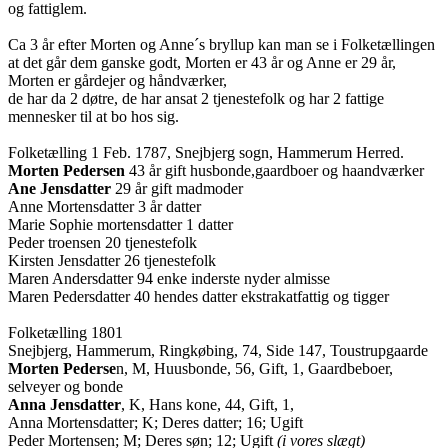
og fattiglem.
Ca 3 år efter Morten og Anne´s bryllup kan man se i Folketællingen
at det går dem ganske godt, Morten er 43 år og Anne er 29 år,
Morten er gårdejer og håndværker,
de har da 2 døtre, de har ansat 2 tjenestefolk og har 2 fattige
mennesker til at bo hos sig.
Folketælling 1 Feb. 1787, Snejbjerg sogn, Hammerum Herred.
Morten Pedersen
43 år gift husbonde,gaardboer og haandværker
Ane Jensdatter
29 år gift madmoder
Anne Mortensdatter 3 år datter
Marie Sophie mortensdatter 1 datter
Peder troensen 20 tjenestefolk
Kirsten Jensdatter 26 tjenestefolk
Maren Andersdatter 94 enke inderste nyder almisse
Maren Pedersdatter 40 hendes datter ekstrakatfattig og tigger
Folketælling 1801
Snejbjerg, Hammerum, Ringkøbing, 74, Side 147, Toustrupgaarde
Morten Pederse
n, M, Huusbonde, 56, Gift, 1, Gaardbeboer,
selveyer og bonde
Anna Jensdatter
, K, Hans kone, 44, Gift, 1,
Anna Mortensdatter; K; Deres datter; 16; Ugift
Peder Mortensen; M; Deres søn; 12; Ugift
(i vores slægt)