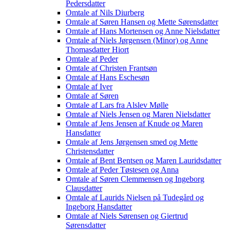
Pedersdatter
Omtale af Nils Diurberg
Omtale af Søren Hansen og Mette Sørensdatter
Omtale af Hans Mortensen og Anne Nielsdatter
Omtale af Niels Jørgensen (Minor) og Anne
Thomasdatter Hiort
Omtale af Peder
Omtale af Christen Frantsøn
Omtale af Hans Eschesøn
Omtale af Iver
Omtale af Søren
Omtale af Lars fra Alslev Mølle
Omtale af Niels Jensen og Maren Nielsdatter
Omtale af Jens Jensen af Knude og Maren
Hansdatter
Omtale af Jens Jørgensen smed og Mette
Christensdatter
Omtale af Bent Bentsen og Maren Lauridsdatter
Omtale af Peder Tøstesen og Anna
Omtale af Søren Clemmensen og Ingeborg
Clausdatter
Omtale af Laurids Nielsen på Tudegård og
Ingeborg Hansdatter
Omtale af Niels Sørensen og Giertrud
Sørensdatter