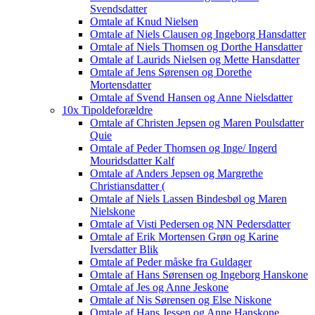
Svendsdatter
Omtale af Knud Nielsen
Omtale af Niels Clausen og Ingeborg Hansdatter
Omtale af Niels Thomsen og Dorthe Hansdatter
Omtale af Laurids Nielsen og Mette Hansdatter
Omtale af Jens Sørensen og Dorethe
Mortensdatter
Omtale af Svend Hansen og Anne Nielsdatter
10x Tipoldeforældre
Omtale af Christen Jepsen og Maren Poulsdatter
Quie
Omtale af Peder Thomsen og Inge/ Ingerd
Mouridsdatter Kalf
Omtale af Anders Jepsen og Margrethe
Christiansdatter (
Omtale af Niels Lassen Bindesbøl og Maren
Nielskone
Omtale af Visti Pedersen og NN Pedersdatter
Omtale af Erik Mortensen Grøn og Karine
Iversdatter Blik
Omtale af Peder måske fra Guldager
Omtale af Hans Sørensen og Ingeborg Hanskone
Omtale af Jes og Anne Jeskone
Omtale af Nis Sørensen og Else Niskone
Omtale af Hans Jessen og Anne Hanskone