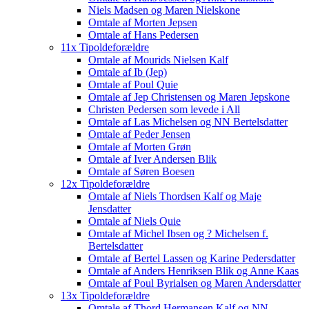
Niels Madsen og Maren Nielskone
Omtale af Morten Jepsen
Omtale af Hans Pedersen
11x Tipoldeforældre
Omtale af Mourids Nielsen Kalf
Omtale af Ib (Jep)
Omtale af Poul Quie
Omtale af Jep Christensen og Maren Jepskone
Christen Pedersen som levede i All
Omtale af Las Michelsen og NN Bertelsdatter
Omtale af Peder Jensen
Omtale af Morten Grøn
Omtale af Iver Andersen Blik
Omtale af Søren Boesen
12x Tipoldeforældre
Omtale af Niels Thordsen Kalf og Maje
Jensdatter
Omtale af Niels Quie
Omtale af Michel Ibsen og ? Michelsen f.
Bertelsdatter
Omtale af Bertel Lassen og Karine Pedersdatter
Omtale af Anders Henriksen Blik og Anne Kaas
Omtale af Poul Byrialsen og Maren Andersdatter
13x Tipoldeforældre
Omtale af Thord Hermansen Kalf og NN