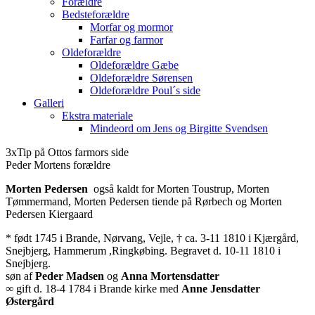
Forældre
Bedsteforældre
Morfar og mormor
Farfar og farmor
Oldeforældre
Oldeforældre Gæbe
Oldeforældre Sørensen
Oldeforældre Poul´s side
Galleri
Ekstra materiale
Mindeord om Jens og Birgitte Svendsen
3xTip på Ottos farmors side
Peder Mortens forældre
Morten Pedersen
også kaldt for Morten Toustrup, Morten
Tømmermand, Morten Pedersen tiende på Rørbech og Morten
Pedersen Kiergaard
* født 1745 i Brande, Nørvang, Vejle, † ca. 3-11 1810 i Kjærgård,
Snejbjerg, Hammerum ,Ringkøbing. Begravet d. 10-11 1810 i
Snejbjerg.
søn af
Peder Madsen
og
Anna Mortensdatter
∞ gift d. 18-4 1784 i Brande kirke med
Anne Jensdatter
Østergård