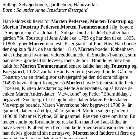
Stilling: Selvejerbonde, gårdbeboer, Håndværker
Børn : Se under Anne Jensdatter Østergård
Han kaldtes skiftevis for
Morten Pedersen, Morten Toustrup og
Morten Toustrup Pedersen,Morten Tømmermand
i flg. bogen:
"Snejbjerg sogn" af Johan C. Sulkjær bind 2 (side53), køber han
gården "St. Toustrup af Jens Ahle i ca, 1785 og har den til ca. 1805.
I 1806 køber
Morten
dernæst "Kjærgaard" af Poul Hus, Han boede
der dog kun få år, da han døde i 1810.
Morten
boede i København
på et tidspunkt hvor han videreuddannede til Snedker/Tømmer, som
han delvis gjorde til sit levevej, mens de bor i Brande by blev han
kaldt for
Morten Tømmermand
senere kaldte han sig
Toustrup og
Kiesgaard
, I 1787 var han Håndværker og selvejerbonde. Gården
Toustrup var en rimelig stor selvejergård på den tid som tidligere
(1498) havde tilhørt Kongen, så
Morten
havde 3 tjenestefolk: Peder
Troelsen, Kirsten Jensdatter og Mette Andersdatter, og så havde de
enken Maren Andersdatter "Vævekone" og Peder "Eftermiddag",
begravet i Snejbjerg i 1777 og hendes datter Maren Pedersdatter
Væverpige boende, Maren Væverkone blev begravet i 1788 94 år
gammel, datteren året før, 50 år gammel. Morten sælger gården i
1806 til Johannes Nyboe, 68 år gammel. Præsten skrev om ham: En
meget sindig og forstandig og retskaffen mand og i adskillige år
have været i Kiøbenhavn hvor han lærte Snedkerprofision den som
han delvis gjorde til sin næringsvej.
Morten
stod faddere til flere og
her omtales han som Morten Tømmermand.