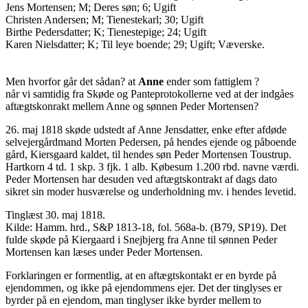
Jens Mortensen; M; Deres søn; 6; Ugift
Christen Andersen; M; Tienestekarl; 30; Ugift
Birthe Pedersdatter; K; Tienestepige; 24; Ugift
Karen Nielsdatter; K; Til leye boende; 29; Ugift; Væverske.
Men hvorfor går det sådan? at
Anne
ender som fattiglem ?
når vi samtidig fra Skøde og Panteprotokollerne ved at der indgåes
aftægtskonrakt mellem Anne og sønnen Peder Mortensen?
26. maj 1818 skøde udstedt af Anne Jensdatter, enke efter afdøde
selvejergårdmand Morten Pedersen, på hendes ejende og påboende
gård, Kiersgaard kaldet, til hendes søn Peder Mortensen Toustrup.
Hartkorn 4 td. 1 skp. 3 fjk. 1 alb. Købesum 1.200 rbd. navne værdi.
Peder Mortensen har desuden ved aftægtskontrakt af dags dato
sikret sin moder husværelse og underholdning mv. i hendes levetid.
Tinglæst 30. maj 1818.
Kilde: Hamm. hrd., S&P 1813-18, fol. 568a-b. (B79, SP19). Det
fulde skøde på Kiergaard i Snejbjerg fra Anne til sønnen Peder
Mortensen kan læses under Peder Mortensen.
Forklaringen er formentlig, at en aftægtskontakt er en byrde på
ejendommen, og ikke på ejendommens ejer. Det der tinglyses er
byrder på en ejendom, man tinglyser ikke byrder mellem to