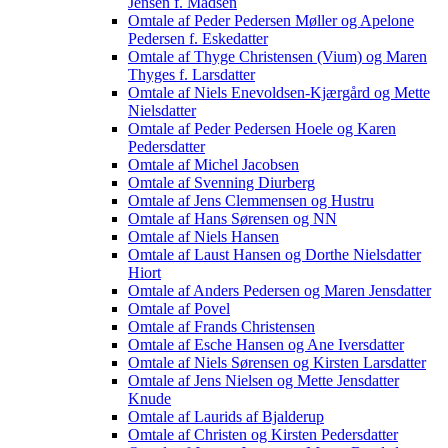
Jensen f. Madsen
Omtale af Peder Pedersen Møller og Apelone
Pedersen f. Eskedatter
Omtale af Thyge Christensen (Vium) og Maren
Thyges f. Larsdatter
Omtale af Niels Enevoldsen-Kjærgård og Mette
Nielsdatter
Omtale af Peder Pedersen Hoele og Karen
Pedersdatter
Omtale af Michel Jacobsen
Omtale af Svenning Diurberg
Omtale af Jens Clemmensen og Hustru
Omtale af Hans Sørensen og NN
Omtale af Niels Hansen
Omtale af Laust Hansen og Dorthe Nielsdatter
Hiort
Omtale af Anders Pedersen og Maren Jensdatter
Omtale af Povel
Omtale af Frands Christensen
Omtale af Esche Hansen og Ane Iversdatter
Omtale af Niels Sørensen og Kirsten Larsdatter
Omtale af Jens Nielsen og Mette Jensdatter
Knude
Omtale af Laurids af Bjalderup
Omtale af Christen og Kirsten Pedersdatter