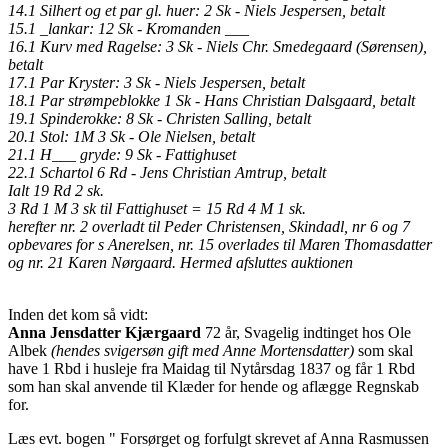
14.1 Silhert og et par gl. huer: 2 Sk - Niels Jespersen, betalt
15.1 _lankar: 12 Sk - Kromanden ___
16.1 Kurv med Ragelse: 3 Sk - Niels Chr. Smedegaard (Sørensen),
betalt
17.1 Par Kryster: 3 Sk - Niels Jespersen, betalt
18.1 Par strømpeblokke 1 Sk - Hans Christian Dalsgaard, betalt
19.1 Spinderokke: 8 Sk - Christen Salling, betalt
20.1 Stol: 1M 3 Sk - Ole Nielsen, betalt
21.1 H___ gryde: 9 Sk - Fattighuset
22.1 Schartol 6 Rd - Jens Christian Amtrup, betalt
Ialt 19 Rd 2 sk.
3 Rd 1 M 3 sk til Fattighuset = 15 Rd 4 M 1 sk.
herefter nr. 2 overladt til Peder Christensen, Skindadl, nr 6 og 7
opbevares for s Anerelsen, nr. 15 overlades til Maren Thomasdatter
og nr. 21 Karen Nørgaard. Hermed afsluttes auktionen
Inden det kom så vidt:
Anna Jensdatter Kjærgaard
72 år, Svagelig indtinget hos Ole
Albek
(hendes svigersøn gift med Anne Mortensdatter)
som skal
have 1 Rbd i husleje fra Maidag til Nytårsdag 1837 og får 1 Rbd
som han skal anvende til Klæder for hende og aflægge Regnskab
for.
Læs evt. bogen " Forsørget og forfulgt skrevet af Anna Rasmussen