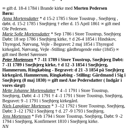
∞ gift d. 18-4 1784 i Brande kirke med
Morten Pedersen
Børn:
Anna Mortensdatter
* d 15-2 1785 i Store Toustrup , Snejbjerg ,
døbt. d. 15-2 1785 i Snejbjerg † efter d. 15 April 1861 ∞ gift med
Ole Pedersen.
Marie Sofie Mortensdatter
* Sep 1786 i Store Toustrup, Snejbjerg
Døbt: 18 sep 1786 i Snejbjerg kirke, † d 26-4 1854 i Hindskov,
Thyregod, Nørvang, Vejle - Begravet: 2 maj 1854 i Thyregod
kirkegård, Nørvang, Vejle -Stilling: gårdbrugende enke (1845) ∞
gift med Bertel Sørensen
Peter Mortensen
* 7 -11 1789 i Store Toustrup, Snejbjerg Døbt:
7 -11 1789 i Snejbjerg kirke, † d 12 -3 1854 i Snejbjerg,
Hammerum, Ringkøbing - Begravet: d 21 -3 1854 på Snejbjerg
kirkegård, Hammerum, Ringkøbing - Stilling: Gårdmand i Sig i
Snejbjerg (8 maj 1830) ∞ gift med Ane Pedersdatter ( Indgår i
vores slægt)
Mette Johanne Mortensdatter
* 4 -1 1791 i Store Toustrup,
Snejbjerg, Døbt: 4 -1 1791 † 4 -1 1791 i Store Toustrup, Snejbjerg,
Begravet: 9 -1 1791 i Snejbjerg kirkegård.
Niels Langkjær Mortensen
* 3 -12 1792 i Store Toustrup, Snejbjerg,
Døbt: 3 -12 1792 i Snejbjerg † d. 27 -9 1793 i Snejbjerg.
Jens Mortensen
* Feb 1794 i Store Toustrup, Snejbjerg, Døbt: 9 -2
1794 i Snejbjerg, Konfirmeret 1810 i Snejbjerg kirke.
NN