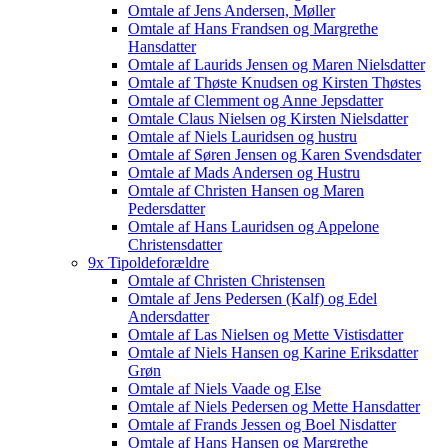
Omtale af Jens Andersen, Møller
Omtale af Hans Frandsen og Margrethe
Hansdatter
Omtale af Laurids Jensen og Maren Nielsdatter
Omtale af Thøste Knudsen og Kirsten Thøstes
Omtale af Clemment og Anne Jepsdatter
Omtale Claus Nielsen og Kirsten Nielsdatter
Omtale af Niels Lauridsen og hustru
Omtale af Søren Jensen og Karen Svendsdater
Omtale af Mads Andersen og Hustru
Omtale af Christen Hansen og Maren
Pedersdatter
Omtale af Hans Lauridsen og Appelone
Christensdatter
9x Tipoldeforældre
Omtale af Christen Christensen
Omtale af Jens Pedersen (Kalf) og Edel
Andersdatter
Omtale af Las Nielsen og Mette Vistisdatter
Omtale af Niels Hansen og Karine Eriksdatter
Grøn
Omtale af Niels Vaade og Else
Omtale af Niels Pedersen og Mette Hansdatter
Omtale af Frands Jessen og Boel Nisdatter
Omtale af Hans Hansen og Margrethe