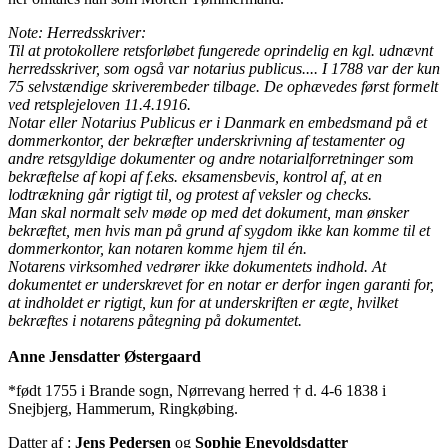
Note: Herredsskriver:
Til at protokollere retsforløbet fungerede oprindelig en kgl. udnævnt
herredsskriver, som også var notarius publicus.... I 1788 var der kun
75 selvstændige skriverembeder tilbage. De ophævedes først formelt
ved retsplejeloven 11.4.1916.
Notar eller Notarius Publicus er i Danmark en embedsmand på et
dommerkontor, der bekræfter underskrivning af testamenter og
andre retsgyldige dokumenter og andre notarialforretninger som
bekræftelse af kopi af f.eks. eksamensbevis, kontrol af, at en
lodtrækning går rigtigt til, og protest af veksler og checks.
Man skal normalt selv møde op med det dokument, man ønsker
bekræftet, men hvis man på grund af sygdom ikke kan komme til et
dommerkontor, kan notaren komme hjem til én.
Notarens virksomhed vedrører ikke dokumentets indhold. At
dokumentet er underskrevet for en notar er derfor ingen garanti for,
at indholdet er rigtigt, kun for at underskriften er ægte, hvilket
bekræftes i notarens påtegning på dokumentet.
Anne Jensdatter Østergaard
*født 1755 i Brande sogn, Nørrevang herred † d. 4-6 1838 i
Snejbjerg, Hammerum, Ringkøbing.
Datter af :
Jens Pedersen
og
Sophie Enevoldsdatter