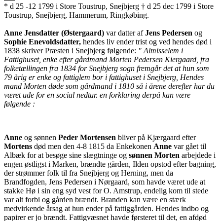
* d 25 -12 1799 i Store Toustrup, Snejbjerg † d 25 dec 1799 i Store
Toustrup, Snejbjerg, Hammerum, Ringkøbing.
Anne Jensdatter (Østergaard)
var datter af
Jens Pedersen
og
Sophie Enevoldsdatter,
hendes liv ender trist og ved hendes død i
1838 skriver Præsten i Snejbjerg følgende:
" Almisselem i
Fattighuset, enke efter gårdmand Morten Pedersen Kiergaard, fra
folketællingen fra 1834 for Snejbjerg sogn fremgår det at hun som
79 årig er enke og fattiglem bor i fattighuset i Snejbjerg, Hendes
mand Morten døde som gårdmand i 1810 så i årene derefter har du
været ude for en social nedtur. en forklaring derpå kan være
følgende :
Anne
og sønnen
Peder Mortensen
bliver på Kjærgaard efter
Mortens
død men den 4-8 1815 da Enkekonen
Anne
var gået til
Albæk for at besøge sine slægtninge og
sønnen Morten
arbejdede i
engen østligst i Marken, brændte gården, Ilden opstod efter bagning,
der strømmer folk til fra Snejbjerg og Herning, men da
Brandfogden, Jens Pedersen i Nørgaard, som havde været ude at
stakke Hø i sin eng syd vest for O. Amstrup, endelig kom til stede
var alt forbi og gården brændt. Branden kan være en stærk
medvirkende årsag at hun ender på fattiggården. Hendes indbo og
papirer er jo brændt. Fattigvæsnet havde førsteret til det, en afdød