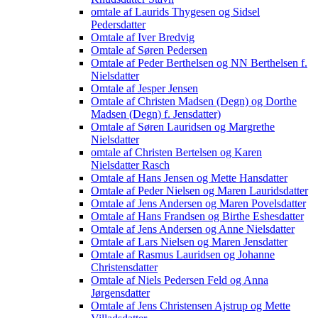
omtale af Laurids Thygesen og Sidsel
Pedersdatter
Omtale af Iver Bredvig
Omtale af Søren Pedersen
Omtale af Peder Berthelsen og NN Berthelsen f.
Nielsdatter
Omtale af Jesper Jensen
Omtale af Christen Madsen (Degn) og Dorthe
Madsen (Degn) f. Jensdatter)
Omtale af Søren Lauridsen og Margrethe
Nielsdatter
omtale af Christen Bertelsen og Karen
Nielsdatter Rasch
Omtale af Hans Jensen og Mette Hansdatter
Omtale af Peder Nielsen og Maren Lauridsdatter
Omtale af Jens Andersen og Maren Povelsdatter
Omtale af Hans Frandsen og Birthe Eshesdatter
Omtale af Jens Andersen og Anne Nielsdatter
Omtale af Lars Nielsen og Maren Jensdatter
Omtale af Rasmus Lauridsen og Johanne
Christensdatter
Omtale af Niels Pedersen Feld og Anna
Jørgensdatter
Omtale af Jens Christensen Ajstrup og Mette