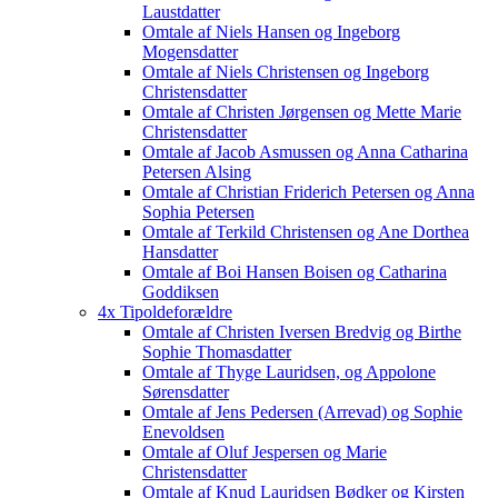
Laustdatter
Omtale af Niels Hansen og Ingeborg
Mogensdatter
Omtale af Niels Christensen og Ingeborg
Christensdatter
Omtale af Christen Jørgensen og Mette Marie
Christensdatter
Omtale af Jacob Asmussen og Anna Catharina
Petersen Alsing
Omtale af Christian Friderich Petersen og Anna
Sophia Petersen
Omtale af Terkild Christensen og Ane Dorthea
Hansdatter
Omtale af Boi Hansen Boisen og Catharina
Goddiksen
4x Tipoldeforældre
Omtale af Christen Iversen Bredvig og Birthe
Sophie Thomasdatter
Omtale af Thyge Lauridsen, og Appolone
Sørensdatter
Omtale af Jens Pedersen (Arrevad) og Sophie
Enevoldsen
Omtale af Oluf Jespersen og Marie
Christensdatter
Omtale af Knud Lauridsen Bødker og Kirsten