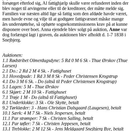
forsørget efterlod sig, Al fattighjælp skulle være refunderet inden der
blev noget til arvingerne eller til de kreditorer, der måtte melde sig.
Familien var næsten altid lige så fattig som den afdøde havde været,
men havde evne og vilje til at godtgøre fattigvæsnet måske mange
års understøttelse, så ophørte sognekommissionens krav på at kunne
disponere over boet. Anna ejendele blev solgt på auktion,
Anne
var
dog forlængst lagt i graven, da auktionen blev afholdt d. 1-7 1838 i
Snejbjerg.
Auktionen:
1.1 Rødstribet Olmerdugsdyne: 5 Rd 0 M 6 Sk - Thue Ørskov (Thue
Larsen)
2.1 Do.: 2 Rd 2 M 4 Sk. - Fattighuset
3.1 Hovedpude: 1 Rd 3 M 8 Sk - Peder Christensen Krogstrup
4.1 Do 3 M 6 Sk. - Do (altså til Peder Christensen Krogstrup)
5.1 Lagen: 5 M - Thue Ørskov
6.1 Skjørt: 2 M 10 Sk - Fattighuset
7.1 Trøje 1 M - Do (altså til Fattighuset)
8.1 Underklokke: 3 Sk - Ole Skytte, betalt
9.2 Tørklæder: 3 - Hans Christian Dalsgaard (Laugesen), betalt
10.1 Særk: 4 M 7 Sk - Niels Jespersen, betalt
11.1 Par strømper: 7 Sk - Christen Salling, betalt
12.1 Par tøfler: 7 Sk - Christen Jeppesen, betalt
13.1 Treblokke: 2 M 12 Sk - Jens Meldgaard Snejbjerg Bye, betalt