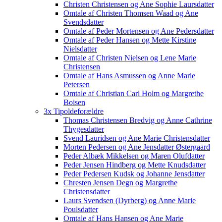
Christen Christensen og Ane Sophie Laursdatter
Omtale af Christen Thomsen Waad og Ane
Svendsdatter
Omtale af Peder Mortensen og Ane Pedersdatter
Omtale af Peder Hansen og Mette Kirstine
Nielsdatter
Omtale af Christen Nielsen og Lene Marie
Christensen
Omtale af Hans Asmussen og Anne Marie
Petersen
Omtale af Christian Carl Holm og Margrethe
Boisen
3x Tipoldeforældre
Thomas Christensen Bredvig og Anne Cathrine
Thygesdatter
Svend Lauridsen og Ane Marie Christensdatter
Morten Pedersen og Ane Jensdatter Østergaard
Peder Albæk Mikkelsen og Maren Olufdatter
Peder Jensen Hindberg og Mette Knudsdatter
Peder Pedersen Kudsk og Johanne Jensdatter
Chresten Jensen Degn og Margrethe
Christensdatter
Laurs Svendsen (Dyrberg) og Anne Marie
Poulsdatter
Omtale af Hans Hansen og Ane Marie