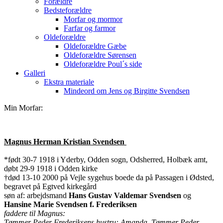
Forældre
Bedsteforældre
Morfar og mormor
Farfar og farmor
Oldeforældre
Oldeforældre Gæbe
Oldeforældre Sørensen
Oldeforældre Poul´s side
Galleri
Ekstra materiale
Mindeord om Jens og Birgitte Svendsen
Min Morfar:
Magnus Herman Kristian Svendsen
*født 30-7 1918 i Yderby, Odden sogn, Odsherred, Holbæk amt,
døbt 29-9 1918 i Odden kirke
†død 13-10 2000 på Vejle sygehus boede da på Passagen i Ødsted,
begravet på Egtved kirkegård
søn af: arbejdsmand
Hans Gustav Valdemar Svendsen
og
Hansine Marie Svendsen f. Frederiksen
faddere til Magnus:
Tømmer Peder Frederiksens hustru: Amanda, Tømmer Peder