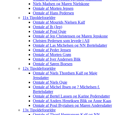
Niels Madsen og Maren Nielskone
Omtale af Morten Jepsen
Omtale af Hans Pedersen
11x Tipoldeforældre
Omtale af Mourids Nielsen Kalf
Omtale af Ib (Jep)
Omtale af Poul Quie
Omtale af Jep Christensen og Maren Jepskone
Christen Pedersen som levede i All
Omtale af Las Michelsen og NN Bertelsdatter
Omtale af Peder Jensen
Omtale af Morten Grøn
Omtale af Iver Andersen Blik
Omtale af Søren Boesen
12x Tipoldeforældre
Omtale af Niels Thordsen Kalf og Maje
Jensdatter
Omtale af Niels Quie
Omtale af Michel Ibsen og ? Michelsen f.
Bertelsdatter
Omtale af Bertel Lassen og Karine Pedersdatter
Omtale af Anders Henriksen Blik og Anne Kaas
Omtale af Poul Byrialsen og Maren Andersdatter
13x Tipoldeforældre
Omtale af Thord Hermansen Kalf og NN