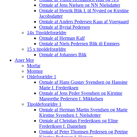
Omtale af Jens Nielsen og NN Nielsdatter
Omtale af Henrik Blik I. til Nysted og Kirstine
Jacobsdatter
Omtale af Anders Pedersen Kaas af Voergaard
Omtale af Byrial Pedersen
14x Tipoldeforældre
Omtale af Herman Kalf
Omtale af Niels Pedersen Blik til Emmers
15 x tipoldeforældre
Omtale af Johannes Blik
Aner Mor
Morfar
Mormor
Oldeforældre 1
Omtale af Hans Gustav Svendsen og Hansine
Marie f. Frederiksen
Omtale af Jens Peder Svendsen og Kirstine
Margrethe Pedersen f. Mikkelsen
Tipoldeforældre 1
Omtale af Herman Martin Svendsen og Marie
Kirstine Svendsen f. Nielsdotter
Omtale af Christian Frederiksen og Eline
Frederiksen f. Danielsen
Omtale af Peter Thomsen Pedersen og Petrine