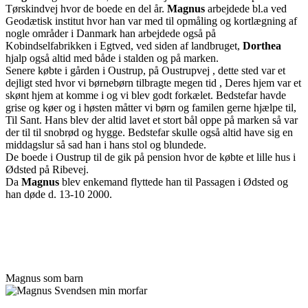
Tørskindvej hvor de boede en del år.
Magnus
arbejdede bl.a ved
Geodætisk institut hvor han var med til opmåling og kortlægning af
nogle områder i Danmark han arbejdede også på
Kobindselfabrikken i Egtved, ved siden af landbruget,
Dorthea
hjalp også altid med både i stalden og på marken.
Senere købte i gården i Oustrup, på Oustrupvej , dette sted var et
dejligt sted hvor vi børnebørn tilbragte megen tid , Deres hjem var et
skønt hjem at komme i og vi blev godt forkælet. Bedstefar havde
grise og køer og i høsten måtter vi børn og familen gerne hjælpe til,
Til Sant. Hans blev der altid lavet et stort bål oppe på marken så var
der til til snobrød og hygge. Bedstefar skulle også altid have sig en
middagslur så sad han i hans stol og blundede.
De boede i Oustrup til de gik på pension hvor de købte et lille hus i
Ødsted på Ribevej.
Da
Magnus
blev enkemand flyttede han til Passagen i Ødsted og
han døde d. 13-10 2000.
Magnus som barn