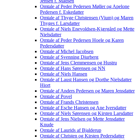
Jensen f. Madsen
Omtale af Peder Pedersen Møller og Apelone
Pedersen f. Eskedatter
Omtale af Thyge Christensen (Vium) og Maren
Thyges f. Larsdatter
Omtale af Niels Enevoldsen-Kjærgård og Mette
Nielsdatter
Omtale af Peder Pedersen Hoele og Karen
Pedersdatter
Omtale af Michel Jacobsen
Omtale af Svenning Diurberg
Omtale af Jens Clemmensen og Hustru
Omtale af Hans Sørensen og NN
Omtale af Niels Hansen
Omtale af Laust Hansen og Dorthe Nielsdatter
Hiort
Omtale af Anders Pedersen og Maren Jensdatter
Omtale af Povel
Omtale af Frands Christensen
Omtale af Esche Hansen og Ane Iversdatter
Omtale af Niels Sørensen og Kirsten Larsdatter
Omtale af Jens Nielsen og Mette Jensdatter
Knude
Omtale af Laurids af Bjalderup
Omtale af Christen og Kirsten Pedersdatter