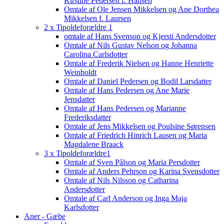
Kirstine Pedersen f. Hansen
Omtale af Ole Jensen Mikkelsen og Ane Dorthea
Mikkelsen f. Laursen
2 x Tipoldeforældre 1
omtale af Hans Svenson og Kjersti Andersdotter
Omtale af Nils Gustav Nelson og Johanna
Carolina Carlsdotter
Omtale af Frederik Nielsen og Hanne Henriette
Weinholdt
Omtale af Daniel Pedersen og Bodil Larsdatter
Omtale af Hans Pedersen og Ane Marie
Jensdatter
Omtale af Hans Pedersen og Marianne
Frederiksdatter
Omtale af Jens Mikkelsen og Poulsine Sørensen
Omtale af Friedrich Hinrich Lausen og Maria
Magdalene Braack
3 x Tipoldeforældre1
Omtale af Sven Pålson og Maria Persdotter
Omtale af Anders Pehrson og Karina Svensdotter
Omtale af Nils Nilsson og Catharina
Andersdotter
Omtale af Carl Anderson og Inga Maja
Karlsdotter
Aner - Gæbe