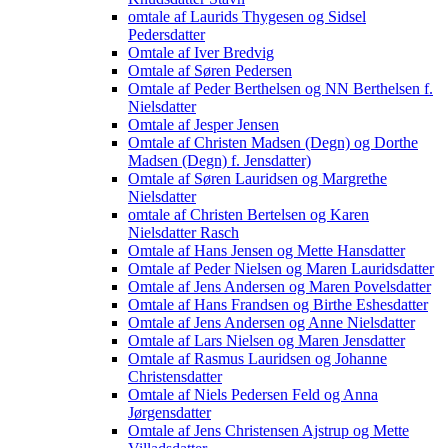
omtale af Laurids Thygesen og Sidsel
Pedersdatter
Omtale af Iver Bredvig
Omtale af Søren Pedersen
Omtale af Peder Berthelsen og NN Berthelsen f.
Nielsdatter
Omtale af Jesper Jensen
Omtale af Christen Madsen (Degn) og Dorthe
Madsen (Degn) f. Jensdatter)
Omtale af Søren Lauridsen og Margrethe
Nielsdatter
omtale af Christen Bertelsen og Karen
Nielsdatter Rasch
Omtale af Hans Jensen og Mette Hansdatter
Omtale af Peder Nielsen og Maren Lauridsdatter
Omtale af Jens Andersen og Maren Povelsdatter
Omtale af Hans Frandsen og Birthe Eshesdatter
Omtale af Jens Andersen og Anne Nielsdatter
Omtale af Lars Nielsen og Maren Jensdatter
Omtale af Rasmus Lauridsen og Johanne
Christensdatter
Omtale af Niels Pedersen Feld og Anna
Jørgensdatter
Omtale af Jens Christensen Ajstrup og Mette