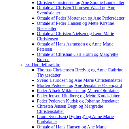
Christen Christensen og Ane Sophie Laursdatter
Omtale af Christen Thomsen Waad og Ane
Svendsdatter
Omtale af Peder Mortensen og Ane Pedersdatter
Omtale af Peder Hansen og Mette Kirstine
Nielsdatter
Omtale af Christen Nielsen og Lene Marie
Christensen
Omtale af Hans Asmussen og Anne Marie
Petersen
Omtale af Christian Carl Holm og Margrethe
Boisen
3x Tipoldeforældre
Thomas Christensen Bredvig og Anne Cathrine
Thygesdatter
Svend Lauridsen og Ane Marie Christensdatter
Morten Pedersen og Ane Jensdatter Østergaard
Peder Albæk Mikkelsen og Maren Olufdatter
Peder Jensen Hindberg og Mette Knudsdatter
Peder Pedersen Kudsk og Johanne Jensdatter
Chresten Jensen Degn og Margrethe
Christensdatter
Laurs Svendsen (Dyrberg) og Anne Marie
Poulsdatter
Omtale af Hans Hansen og Ane Marie