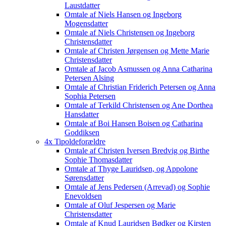
Laustdatter
Omtale af Niels Hansen og Ingeborg
Mogensdatter
Omtale af Niels Christensen og Ingeborg
Christensdatter
Omtale af Christen Jørgensen og Mette Marie
Christensdatter
Omtale af Jacob Asmussen og Anna Catharina
Petersen Alsing
Omtale af Christian Friderich Petersen og Anna
Sophia Petersen
Omtale af Terkild Christensen og Ane Dorthea
Hansdatter
Omtale af Boi Hansen Boisen og Catharina
Goddiksen
4x Tipoldeforældre
Omtale af Christen Iversen Bredvig og Birthe
Sophie Thomasdatter
Omtale af Thyge Lauridsen, og Appolone
Sørensdatter
Omtale af Jens Pedersen (Arrevad) og Sophie
Enevoldsen
Omtale af Oluf Jespersen og Marie
Christensdatter
Omtale af Knud Lauridsen Bødker og Kirsten