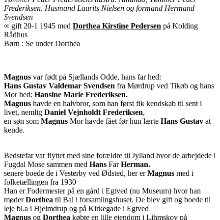
Frederiksen, Husmand Laurits Nielsen og formand Hermand
Svendsen
∞ gift 20-1 1945 med
Dorthea Kirstine Pedersen
på Kolding
Rådhus
Børn : Se under Dorthea
Magnus
var født på Sjællands Odde, hans far hed:
Hans Gustav Valdemar Svendsen
fra Mørdrup ved Tikøb og hans
Mor hed:
Hansine Marie Frederiksen.
Magnus
havde en halvbror, som han først fik kendskab til sent i
livet, nemlig
Daniel Vejnholdt Frederiksen
,
en søn som
Magnus
Mor havde fået før hun lærte
Hans Gustav
at
kende.
Bedstefar var flyttet med sine forældre til Jylland hvor de arbejdede i
Fugdal Mose sammen med
Hans
Far
Herman.
senere boede de i Vesterby ved Ødsted, her er
Magnus
med i
folketællingen fra 1930
Han er Fodermester på en gård i Egtved (nu Museum) hvor han
møder
Dorthea
til Bal i forsamlingshuset. De blev gift og boede til
leje bl.a i Hjelmdrup og på Kirkegade i Egtved
Magnus
og
Dorthea
købte en lille ejendom i Lihmskov på