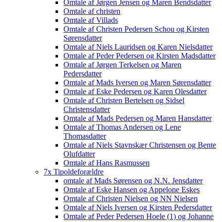
Omtale af Jørgen Jensen og Maren Bendsdatter
Omtale af christen
Omtale af Villads
Omtale af Christen Pedersen Schou og Kirsten
Sørensdatter
Omtale af Niels Lauridsen og Karen Nielsdatter
Omtale af Peder Pedersen og Kirsten Madsdatter
Omtale af Jørgen Terkelsen og Maren
Pedersdatter
Omtale af Mads Iversen og Maren Sørensdatter
Omtale af Eske Pedersen og Karen Olesdatter
Omtale af Christen Bertelsen og Sidsel
Christensdatter
Omtale af Mads Pedersen og Maren Hansdatter
Omtale af Thomas Andersen og Lene
Thomasdatter
Omtale af Niels Stavnskær Christensen og Bente
Olufdatter
Omtale af Hans Rasmussen
7x Tipoldeforældre
omtale af Mads Sørensen og N.N. Jensdatter
Omtale af Eske Hansen og Appelone Eskes
Omtale af Christen Nielsen og NN Nielsen
Omtale af Niels Iversen og Kirsten Pedersdatter
Omtale af Peder Pedersen Hoele (1) og Johanne