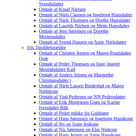
Svendsdatter
Omtale af Knud Nielsen
Omtale af Niels Clausen og Ingeborg Hansdatter
Omtale af Niels Thomsen og Dorthe Hansdatter
Omtale af Laurids Nielsen og Mette Hansdatter
Omtale af Jens Sørensen og Dorethe
Mortensdatter
Omtale af Svend Hansen og Anne Nielsdatter
10x Tipoldeforældre
Omtale af Christen Jepsen og Maren Poulsdatter
Quie
Omtale af Peder Thomsen og Inge/ Ingerd
Mouridsdatter Kalf
Omtale af Anders Jepsen og Margrethe
Christiansdatter (
Omtale af Niels Lassen Bindesbøl og Maren
Nielskone
Omtale af Visti Pedersen og NN Pedersdatter
Omtale af Erik Mortensen Grøn og Karine
Iversdatter Blik
Omtale af Peder måske fra Guldager
Omtale af Hans Sørensen og Ingeborg Hanskone
Omtale af Jes og Anne Jeskone
Omtale af Nis Sørensen og Else Niskone
Omtale af Hans Jessen og Anne Hanskone