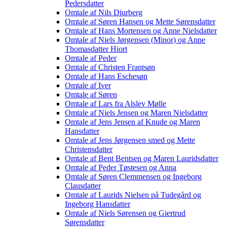
Pedersdatter
Omtale af Nils Diurberg
Omtale af Søren Hansen og Mette Sørensdatter
Omtale af Hans Mortensen og Anne Nielsdatter
Omtale af Niels Jørgensen (Minor) og Anne
Thomasdatter Hiort
Omtale af Peder
Omtale af Christen Frantsøn
Omtale af Hans Eschesøn
Omtale af Iver
Omtale af Søren
Omtale af Lars fra Alslev Mølle
Omtale af Niels Jensen og Maren Nielsdatter
Omtale af Jens Jensen af Knude og Maren
Hansdatter
Omtale af Jens Jørgensen smed og Mette
Christensdatter
Omtale af Bent Bentsen og Maren Lauridsdatter
Omtale af Peder Tøstesen og Anna
Omtale af Søren Clemmensen og Ingeborg
Clausdatter
Omtale af Laurids Nielsen på Tudegård og
Ingeborg Hansdatter
Omtale af Niels Sørensen og Giertrud
Sørensdatter