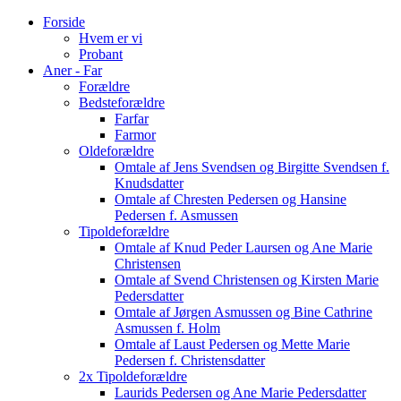
Forside
Hvem er vi
Probant
Aner - Far
Forældre
Bedsteforældre
Farfar
Farmor
Oldeforældre
Omtale af Jens Svendsen og Birgitte Svendsen f.
Knudsdatter
Omtale af Chresten Pedersen og Hansine
Pedersen f. Asmussen
Tipoldeforældre
Omtale af Knud Peder Laursen og Ane Marie
Christensen
Omtale af Svend Christensen og Kirsten Marie
Pedersdatter
Omtale af Jørgen Asmussen og Bine Cathrine
Asmussen f. Holm
Omtale af Laust Pedersen og Mette Marie
Pedersen f. Christensdatter
2x Tipoldeforældre
Laurids Pedersen og Ane Marie Pedersdatter