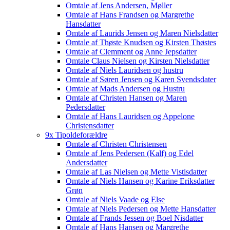
Omtale af Jens Andersen, Møller
Omtale af Hans Frandsen og Margrethe
Hansdatter
Omtale af Laurids Jensen og Maren Nielsdatter
Omtale af Thøste Knudsen og Kirsten Thøstes
Omtale af Clemment og Anne Jepsdatter
Omtale Claus Nielsen og Kirsten Nielsdatter
Omtale af Niels Lauridsen og hustru
Omtale af Søren Jensen og Karen Svendsdater
Omtale af Mads Andersen og Hustru
Omtale af Christen Hansen og Maren
Pedersdatter
Omtale af Hans Lauridsen og Appelone
Christensdatter
9x Tipoldeforældre
Omtale af Christen Christensen
Omtale af Jens Pedersen (Kalf) og Edel
Andersdatter
Omtale af Las Nielsen og Mette Vistisdatter
Omtale af Niels Hansen og Karine Eriksdatter
Grøn
Omtale af Niels Vaade og Else
Omtale af Niels Pedersen og Mette Hansdatter
Omtale af Frands Jessen og Boel Nisdatter
Omtale af Hans Hansen og Margrethe