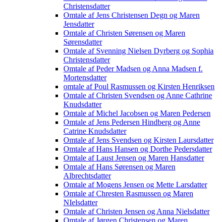
Christensdatter
Omtale af Jens Christensen Degn og Maren
Jensdatter
Omtale af Christen Sørensen og Maren
Sørensdatter
Omtale af Svenning Nielsen Dyrberg og Sophia
Christensdatter
Omtale af Peder Madsen og Anna Madsen f.
Mortensdatter
omtale af Poul Rasmussen og Kirsten Henriksen
Omtale af Christen Svendsen og Anne Cathrine
Knudsdatter
Omtale af Michel Jacobsen og Maren Pedersen
Omtale af Jens Pedersen Hindberg og Anne
Catrine Knudsdatter
Omtale af Jens Svendsen og Kirsten Laursdatter
Omtale af Hans Hansen og Dorthe Pedersdatter
Omtale af Laust Jensen og Maren Hansdatter
Omtale af Hans Sørensen og Maren
Albrechtsdatter
Omtale af Mogens Jensen og Mette Larsdatter
Omtale af Chresten Rasmussen og Maren
NIelsdatter
Omtale af Christen Jensen og Anna Nielsdatter
Omtale af Jørgen Christensen og Maren