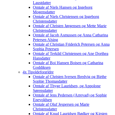
Laustdatter
Omtale af Niels Hansen og Ingeborg
Mogensdatter
Omtale af Niels Christensen og Ingeborg
Christensdatter
Omtale af Christen Jørgensen og Mette Marie
Christensdatter
Omtale af Jacob Asmussen og Anna Catharina
Petersen Alsing
Omtale af Christian Friderich Petersen og Anna
Sophia Petersen
Omtale af Terkild Christensen og Ane Dorthea
Hansdatter
Omtale af Boi Hansen Boisen og Catharina
Goddiksen
4x Tipoldeforældre
Omtale af Christen Iversen Bredvig og Birthe
Sophie Thomasdatter
Omtale af Thyge Lauridsen, og Appolone
Sørensdatter
Omtale af Jens Pedersen (Arrevad) og Sophie
Enevoldsen
Omtale af Oluf Jespersen og Marie
Christensdatter
Omtale af Knud Lauridsen Bødker og Kirsten