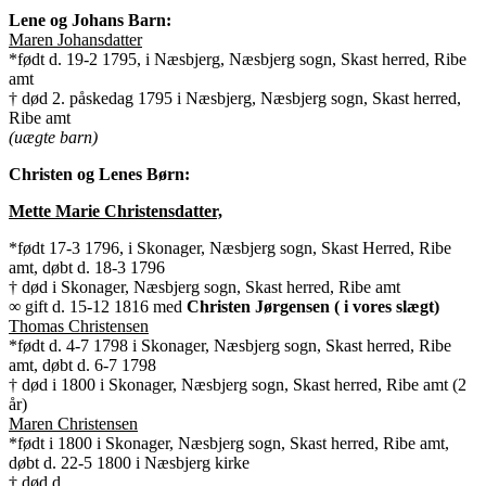
Lene og Johans Barn:
Maren Johansdatter
*født d. 19-2 1795, i Næsbjerg, Næsbjerg sogn, Skast herred, Ribe
amt
† død 2. påskedag 1795 i Næsbjerg, Næsbjerg sogn, Skast herred,
Ribe amt
(uægte barn)
Christen og Lenes Børn:
Mette Marie Christensdatter,
*født 17-3 1796, i Skonager, Næsbjerg sogn, Skast Herred, Ribe
amt, døbt d. 18-3 1796
† død i Skonager, Næsbjerg sogn, Skast herred, Ribe amt
∞ gift d. 15-12 1816 med
Christen Jørgensen ( i vores slægt)
Thomas Christensen
*født d. 4-7 1798 i Skonager, Næsbjerg sogn, Skast herred, Ribe
amt, døbt d. 6-7 1798
† død i 1800 i Skonager, Næsbjerg sogn, Skast herred, Ribe amt (2
år)
Maren Christensen
*født i 1800 i Skonager, Næsbjerg sogn, Skast herred, Ribe amt,
døbt d. 22-5 1800 i Næsbjerg kirke
† død d