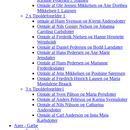
Kirstine Pedersen f. Hansen
Omtale af Ole Jensen Mikkelsen og Ane Dorthea
Mikkelsen f. Laursen
2 x Tipoldeforældre 1
omtale af Hans Svenson og Kjersti Andersdotter
Omtale af Nils Gustav Nelson og Johanna
Carolina Carlsdotter
Omtale af Frederik Nielsen og Hanne Henriette
Weinholdt
Omtale af Daniel Pedersen og Bodil Larsdatter
Omtale af Hans Pedersen og Ane Marie
Jensdatter
Omtale af Hans Pedersen og Marianne
Frederiksdatter
Omtale af Jens Mikkelsen og Poulsine Sørensen
Omtale af Friedrich Hinrich Lausen og Maria
Magdalene Braack
3 x Tipoldeforældre1
Omtale af Sven Pålson og Maria Persdotter
Omtale af Anders Pehrson og Karina Svensdotter
Omtale af Nils Nilsson og Catharina
Andersdotter
Omtale af Carl Anderson og Inga Maja
Karlsdotter
Aner - Gæbe