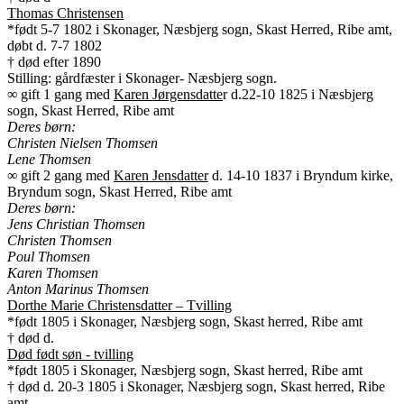
Thomas Christensen
*født 5-7 1802 i Skonager, Næsbjerg sogn, Skast Herred, Ribe amt,
døbt d. 7-7 1802
† død efter 1890
Stilling: gårdfæster i Skonager- Næsbjerg sogn.
∞ gift 1 gang med
Karen Jørgensdatte
r d.22-10 1825 i Næsbjerg
sogn, Skast Herred, Ribe amt
Deres børn:
Christen Nielsen Thomsen
Lene Thomsen
∞ gift 2 gang med
Karen Jensdatter
d. 14-10 1837 i Bryndum kirke,
Bryndum sogn, Skast Herred, Ribe amt
Deres børn:
Jens Christian Thomsen
Christen Thomsen
Poul Thomsen
Karen Thomsen
Anton Marinus Thomsen
Dorthe Marie Christensdatter – Tvilling
*født 1805 i Skonager, Næsbjerg sogn, Skast herred, Ribe amt
† død d.
Død født søn - tvilling
*født 1805 i Skonager, Næsbjerg sogn, Skast herred, Ribe amt
† død d. 20-3 1805 i Skonager, Næsbjerg sogn, Skast herred, Ribe
amt