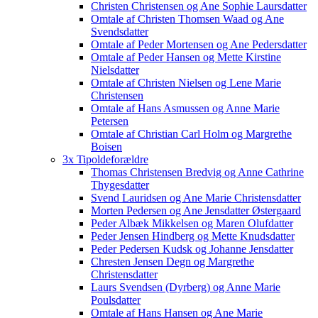
Christen Christensen og Ane Sophie Laursdatter
Omtale af Christen Thomsen Waad og Ane
Svendsdatter
Omtale af Peder Mortensen og Ane Pedersdatter
Omtale af Peder Hansen og Mette Kirstine
Nielsdatter
Omtale af Christen Nielsen og Lene Marie
Christensen
Omtale af Hans Asmussen og Anne Marie
Petersen
Omtale af Christian Carl Holm og Margrethe
Boisen
3x Tipoldeforældre
Thomas Christensen Bredvig og Anne Cathrine
Thygesdatter
Svend Lauridsen og Ane Marie Christensdatter
Morten Pedersen og Ane Jensdatter Østergaard
Peder Albæk Mikkelsen og Maren Olufdatter
Peder Jensen Hindberg og Mette Knudsdatter
Peder Pedersen Kudsk og Johanne Jensdatter
Chresten Jensen Degn og Margrethe
Christensdatter
Laurs Svendsen (Dyrberg) og Anne Marie
Poulsdatter
Omtale af Hans Hansen og Ane Marie