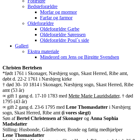
Forældre
Bedsteforældre
Morfar og mormor
Farfar og farmor
Oldeforældre
Oldeforældre Gæbe
Oldeforældre Sørensen
Oldeforældre Poul´s side
Galleri
Ekstra materiale
Mindeord om Jens og Birgitte Svendsen
Christen Bertelsen
*født 1761 i Skonager, Næsbjerg sogn, Skast Herred, Ribe amt,
døbt d. 22-2 1761 i Næsbjerg kirke
† død 30- 10 1814 i Skonager, Næsbjerg sogn, Skast Herred, Ribe
amt (53 år)
∞ gift 1 gang d. 17-10 1783 med
Mette Marie Lauridsdatter,
† død
1795 (43 år)
∞ gift 2 gang d. 23-6 1795 med
Lene Thomasdatter
i Næsbjerg
sogn, Skast Herred, Ribe amt
(i vores slægt)
Søn af
Bertel Christensen af Skonager
og
Anna Sophia
Madsdatter
Stilling: Husbonde, Gårdbeboer, Bonde og fattig medhjælper
Lene Thomasdatter