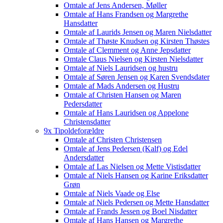
Omtale af Jens Andersen, Møller
Omtale af Hans Frandsen og Margrethe
Hansdatter
Omtale af Laurids Jensen og Maren Nielsdatter
Omtale af Thøste Knudsen og Kirsten Thøstes
Omtale af Clemment og Anne Jepsdatter
Omtale Claus Nielsen og Kirsten Nielsdatter
Omtale af Niels Lauridsen og hustru
Omtale af Søren Jensen og Karen Svendsdater
Omtale af Mads Andersen og Hustru
Omtale af Christen Hansen og Maren
Pedersdatter
Omtale af Hans Lauridsen og Appelone
Christensdatter
9x Tipoldeforældre
Omtale af Christen Christensen
Omtale af Jens Pedersen (Kalf) og Edel
Andersdatter
Omtale af Las Nielsen og Mette Vistisdatter
Omtale af Niels Hansen og Karine Eriksdatter
Grøn
Omtale af Niels Vaade og Else
Omtale af Niels Pedersen og Mette Hansdatter
Omtale af Frands Jessen og Boel Nisdatter
Omtale af Hans Hansen og Margrethe