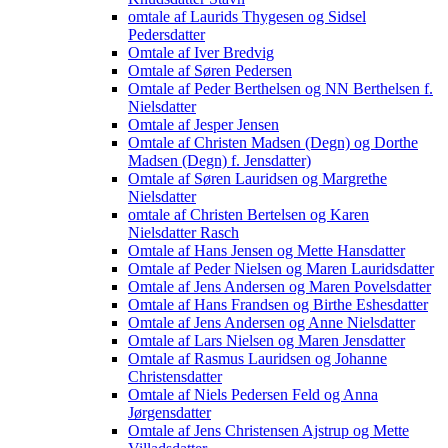
omtale af Laurids Thygesen og Sidsel
Pedersdatter
Omtale af Iver Bredvig
Omtale af Søren Pedersen
Omtale af Peder Berthelsen og NN Berthelsen f.
Nielsdatter
Omtale af Jesper Jensen
Omtale af Christen Madsen (Degn) og Dorthe
Madsen (Degn) f. Jensdatter)
Omtale af Søren Lauridsen og Margrethe
Nielsdatter
omtale af Christen Bertelsen og Karen
Nielsdatter Rasch
Omtale af Hans Jensen og Mette Hansdatter
Omtale af Peder Nielsen og Maren Lauridsdatter
Omtale af Jens Andersen og Maren Povelsdatter
Omtale af Hans Frandsen og Birthe Eshesdatter
Omtale af Jens Andersen og Anne Nielsdatter
Omtale af Lars Nielsen og Maren Jensdatter
Omtale af Rasmus Lauridsen og Johanne
Christensdatter
Omtale af Niels Pedersen Feld og Anna
Jørgensdatter
Omtale af Jens Christensen Ajstrup og Mette