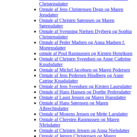
Christensdatter
Omtale af Jens Christensen Degn og Maren
Jensdatter
Omtale af Christen Sørensen og Maren
Sørensdatter
Omtale af Svenning Nielsen Dyrberg og Sophia
Christensdatter
Omtale af Peder Madsen og Anna Madsen f.
Mortensdatter
omtale af Poul Rasmussen og Kirsten Henriksen
Omtale af Christen Svendsen og Anne Cathrine
Knudsdatter
Omtale af Michel Jacobsen og Maren Pedersen
Omtale af Jens Pedersen Hindberg og Anne
Catrine Knudsdatter
Omtale af Jens Svendsen og Kirsten Laursdatter
Omtale af Hans Hansen og Dorthe Pedersdatter
Omtale af Laust Jensen og Maren Hansdatter
Omtale af Hans Sørensen og Maren
Albrechtsdatter
Omtale af Mogens Jensen og Mette Larsdatter
Omtale af Chresten Rasmussen og Maren
NIelsdatter
Omtale af Christen Jensen og Anna Nielsdatter
Omtale af Jørgen Christensen og Maren