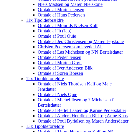
Niels Madsen og Maren Nielskone
Omtale af Morten Jepsen
Omtale af Hans Pedersen
11x Tipoldeforældre
Omtale af Mourids Nielsen Kalf
Omtale af Ib (Jep)
Omtale af Poul Quie
Omtale af Jep Christensen og Maren Jepskone
Christen Pedersen som levede i All
Omtale af Las Michelsen og NN Bertelsdatter
Omtale af Peder Jensen
Omtale af Morten Grøn
Omtale af Iver Andersen Blik
Omtale af Søren Boesen
12x Tipoldeforældre
Omtale af Niels Thordsen Kalf og Maje
Jensdatter
Omtale af Niels Quie
Omtale af Michel Ibsen og ? Michelsen f.
Bertelsdatter
Omtale af Bertel Lassen og Karine Pedersdatter
Omtale af Anders Henriksen Blik og Anne Kaas
Omtale af Poul Byrialsen og Maren Andersdatter
13x Tipoldeforældre
Omtale af Thord Hermansen Kalf og NN