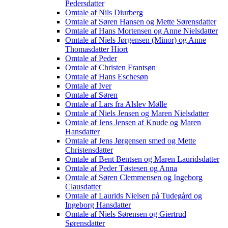
Pedersdatter
Omtale af Nils Diurberg
Omtale af Søren Hansen og Mette Sørensdatter
Omtale af Hans Mortensen og Anne Nielsdatter
Omtale af Niels Jørgensen (Minor) og Anne
Thomasdatter Hiort
Omtale af Peder
Omtale af Christen Frantsøn
Omtale af Hans Eschesøn
Omtale af Iver
Omtale af Søren
Omtale af Lars fra Alslev Mølle
Omtale af Niels Jensen og Maren Nielsdatter
Omtale af Jens Jensen af Knude og Maren
Hansdatter
Omtale af Jens Jørgensen smed og Mette
Christensdatter
Omtale af Bent Bentsen og Maren Lauridsdatter
Omtale af Peder Tøstesen og Anna
Omtale af Søren Clemmensen og Ingeborg
Clausdatter
Omtale af Laurids Nielsen på Tudegård og
Ingeborg Hansdatter
Omtale af Niels Sørensen og Giertrud
Sørensdatter