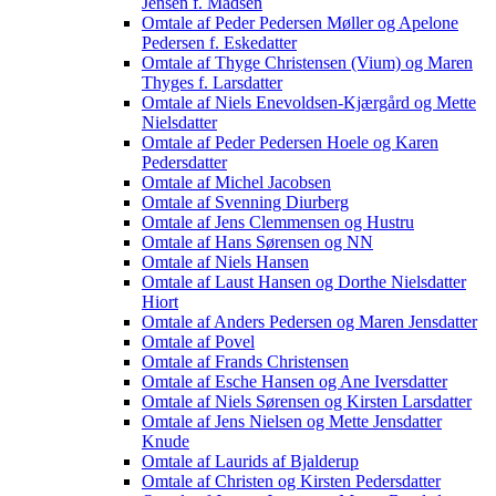
Jensen f. Madsen
Omtale af Peder Pedersen Møller og Apelone
Pedersen f. Eskedatter
Omtale af Thyge Christensen (Vium) og Maren
Thyges f. Larsdatter
Omtale af Niels Enevoldsen-Kjærgård og Mette
Nielsdatter
Omtale af Peder Pedersen Hoele og Karen
Pedersdatter
Omtale af Michel Jacobsen
Omtale af Svenning Diurberg
Omtale af Jens Clemmensen og Hustru
Omtale af Hans Sørensen og NN
Omtale af Niels Hansen
Omtale af Laust Hansen og Dorthe Nielsdatter
Hiort
Omtale af Anders Pedersen og Maren Jensdatter
Omtale af Povel
Omtale af Frands Christensen
Omtale af Esche Hansen og Ane Iversdatter
Omtale af Niels Sørensen og Kirsten Larsdatter
Omtale af Jens Nielsen og Mette Jensdatter
Knude
Omtale af Laurids af Bjalderup
Omtale af Christen og Kirsten Pedersdatter