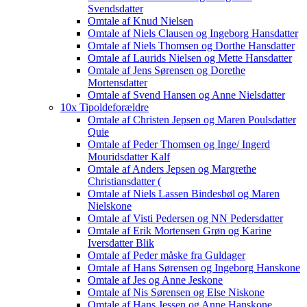
Svendsdatter
Omtale af Knud Nielsen
Omtale af Niels Clausen og Ingeborg Hansdatter
Omtale af Niels Thomsen og Dorthe Hansdatter
Omtale af Laurids Nielsen og Mette Hansdatter
Omtale af Jens Sørensen og Dorethe
Mortensdatter
Omtale af Svend Hansen og Anne Nielsdatter
10x Tipoldeforældre
Omtale af Christen Jepsen og Maren Poulsdatter
Quie
Omtale af Peder Thomsen og Inge/ Ingerd
Mouridsdatter Kalf
Omtale af Anders Jepsen og Margrethe
Christiansdatter (
Omtale af Niels Lassen Bindesbøl og Maren
Nielskone
Omtale af Visti Pedersen og NN Pedersdatter
Omtale af Erik Mortensen Grøn og Karine
Iversdatter Blik
Omtale af Peder måske fra Guldager
Omtale af Hans Sørensen og Ingeborg Hanskone
Omtale af Jes og Anne Jeskone
Omtale af Nis Sørensen og Else Niskone
Omtale af Hans Jessen og Anne Hanskone