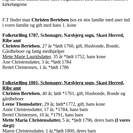
kirkebøgerne
F.T finder man
Christen Bertelsen
hos en stor familie med aner ind
i vores familie og gift med hans 1. kone
Folketælling 1787, Schonager, Næsbjerg sogn, Skast Herred,
Ribe amt
Christen Bertelsen
, 27 år *født 1760, gift, Husbonde, Bonde,
Gårdbeboer og fattig medhjælper
Mette Marie Lauridsdatter,
35 år *født 1752, hans kone
Ane Christensdatter, 3 år, *født 1784
Bertel Christensen, 1 år, *født 1786
Folketælling 1801, Schonager, Næsbjerg sogn, Skast Herred,
Ribe amt
Christen Bertelsen
, 40 år, født *1761, gift, Husbonde, Bonde og
gårdbeboer
Leene Thomsdatter
, 29 år, født*1772, gift, hans kone
Anne Christensdatter, 17 år, *1784, hans barn
Bertel Christensen, 10 år, *1791, hans barn
Mette Maria Christensdatter,
5 år, *født 1796, deres barn
(I vores
slægt)
Maren Christensdatter, 1 år,*født 1800, deres barn