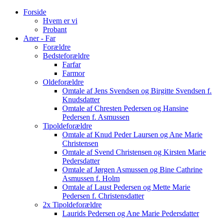
Forside
Hvem er vi
Probant
Aner - Far
Forældre
Bedsteforældre
Farfar
Farmor
Oldeforældre
Omtale af Jens Svendsen og Birgitte Svendsen f.
Knudsdatter
Omtale af Chresten Pedersen og Hansine
Pedersen f. Asmussen
Tipoldeforældre
Omtale af Knud Peder Laursen og Ane Marie
Christensen
Omtale af Svend Christensen og Kirsten Marie
Pedersdatter
Omtale af Jørgen Asmussen og Bine Cathrine
Asmussen f. Holm
Omtale af Laust Pedersen og Mette Marie
Pedersen f. Christensdatter
2x Tipoldeforældre
Laurids Pedersen og Ane Marie Pedersdatter