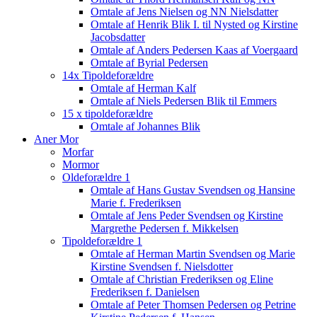
Omtale af Jens Nielsen og NN Nielsdatter
Omtale af Henrik Blik I. til Nysted og Kirstine
Jacobsdatter
Omtale af Anders Pedersen Kaas af Voergaard
Omtale af Byrial Pedersen
14x Tipoldeforældre
Omtale af Herman Kalf
Omtale af Niels Pedersen Blik til Emmers
15 x tipoldeforældre
Omtale af Johannes Blik
Aner Mor
Morfar
Mormor
Oldeforældre 1
Omtale af Hans Gustav Svendsen og Hansine
Marie f. Frederiksen
Omtale af Jens Peder Svendsen og Kirstine
Margrethe Pedersen f. Mikkelsen
Tipoldeforældre 1
Omtale af Herman Martin Svendsen og Marie
Kirstine Svendsen f. Nielsdotter
Omtale af Christian Frederiksen og Eline
Frederiksen f. Danielsen
Omtale af Peter Thomsen Pedersen og Petrine