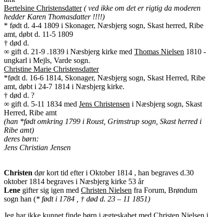
Bertelsine Christensdatter
( ved ikke om det er rigtig da moderen
hedder Karen Thomasdatter !!!!)
* født d. 4-4 1809 i Skonager, Næsbjerg sogn, Skast herred, Ribe
amt, døbt d. 11-5 1809
† død d.
∞ gift d. 21-9 .1839 i Næsbjerg kirke med
Thomas Nielsen
1810 -
ungkarl i Mejls, Varde sogn.
Christine Marie Christensdatter
*født d. 16-6 1814, Skonager, Næsbjerg sogn, Skast Herred, Ribe
amt, døbt i 24-7 1814 i Næsbjerg kirke.
† død d. ?
∞ gift d. 5-11 1834 med
Jens Christensen
i Næsbjerg sogn, Skast
Herred, Ribe amt
(han *født omkring 1799 i Roust, Grimstrup sogn, Skast herred i
Ribe amt)
deres børn:
Jens Christian Jensen
Christen
dør kort tid efter i Oktober 1814 , han begraves d.30
oktober 1814 begraves i Næsbjerg kirke 53 år
Lene
gifter sig igen med
Christen Nielsen
fra Forum, Brøndum
sogn han (
* født i 1784 , † død d. 23 – 11 1851)
Jeg har ikke kunnet finde børn i ægteskabet med Christen Nielsen i