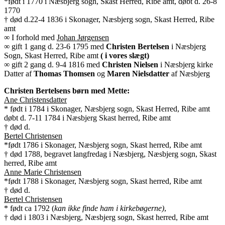
*født i 1770 i Næsbjerg sogn, Skast Herred, Ribe amt, døbt d. 26-8
1770
† død d.22-4 1836 i Skonager, Næsbjerg sogn, Skast Herred, Ribe
amt
∞ I forhold med
Johan Jørgensen
∞ gift 1 gang d. 23-6 1795 med
Christen Bertelsen
i Næsbjerg
Sogn, Skast Herred, Ribe amt
( i vores slægt)
∞ gift 2 gang d. 9-4 1816 med
Christen Nielsen
i Næsbjerg kirke
Datter af
Thomas Thomsen
og
Maren Nielsdatter
af Næsbjerg
Christen Bertelsens børn med Mette:
Ane Christensdatter
* født i 1784 i Skonager, Næsbjerg sogn, Skast Herred, Ribe amt
døbt d. 7-11 1784 i Næsbjerg Skast herred, Ribe amt
† død d.
Bertel Christensen
*født 1786 i Skonager, Næsbjerg sogn, Skast herred, Ribe amt
† død 1788, begravet langfredag i Næsbjerg, Næsbjerg sogn, Skast
herred, Ribe amt
Anne Marie Christensen
*født 1788 i Skonager, Næsbjerg sogn, Skast herred, Ribe amt
† død d.
Bertel Christensen
* født ca 1792 (
kan ikke finde ham i kirkebøgerne)
,
† død i 1803 i Næsbjerg, Næsbjerg sogn, Skast herred, Ribe amt