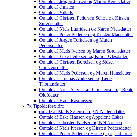
Omtale af Jørgen Jensen og Maren Bendsdatter
Omtale af christen
Omtale af Villads
Omtale af Christen Pedersen Schou og Kirsten
Sørensdatter
Omtale af Niels Lauridsen og Karen Nielsdatter
Omtale af Peder Pedersen og Kirsten Madsdatter
Omtale af Jørgen Terkelsen og Maren
Pedersdatter
Omtale af Mads Iversen og Maren Sørensdatter
Omtale af Eske Pedersen og Karen Olesdatter
Omtale af Christen Bertelsen og Sidsel
Christensdatter
Omtale af Mads Pedersen og Maren Hansdatter
Omtale af Thomas Andersen og Lene
Thomasdatter
Omtale af Niels Stavnskær Christensen og Bente
Olufdatter
Omtale af Hans Rasmussen
7x Tipoldeforældre
omtale af Mads Sørensen og N.N. Jensdatter
Omtale af Eske Hansen og Appelone Eskes
Omtale af Christen Nielsen og NN Nielsen
Omtale af Niels Iversen og Kirsten Pedersdatter
Omtale af Peder Pedersen Hoele (1) og Johanne