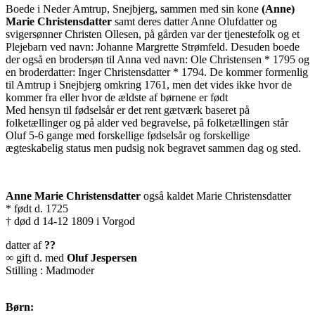
Boede i Neder Amtrup, Snejbjerg, sammen med sin kone
(Anne)
Marie Christensdatter
samt deres datter Anne Olufdatter og
svigersønner Christen Ollesen, på gården var der tjenestefolk og et
Plejebarn ved navn: Johanne Margrette Strømfeld. Desuden boede
der også en brodersøn til Anna ved navn: Ole Christensen * 1795 og
en broderdatter: Inger Christensdatter * 1794. De kommer formenlig
til Amtrup i Snejbjerg omkring 1761, men det vides ikke hvor de
kommer fra eller hvor de ældste af børnene er født
Med hensyn til fødselsår er det rent gætværk baseret på
folketællinger og på alder ved begravelse, på folketællingen står
Oluf 5-6 gange med forskellige fødselsår og forskellige
ægteskabelig status men pudsig nok begravet sammen dag og sted.
Anne Marie Christensdatter
også kaldet Marie Christensdatter
* født d. 1725
† død d 14-12 1809 i Vorgod
datter af
??
∞ gift d. med
Oluf Jespersen
Stilling : Madmoder
Børn: