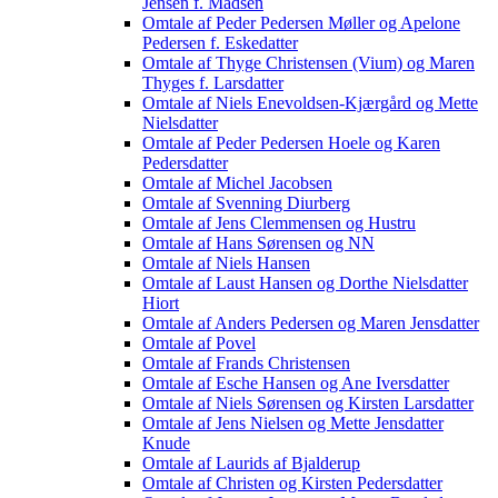
Jensen f. Madsen
Omtale af Peder Pedersen Møller og Apelone
Pedersen f. Eskedatter
Omtale af Thyge Christensen (Vium) og Maren
Thyges f. Larsdatter
Omtale af Niels Enevoldsen-Kjærgård og Mette
Nielsdatter
Omtale af Peder Pedersen Hoele og Karen
Pedersdatter
Omtale af Michel Jacobsen
Omtale af Svenning Diurberg
Omtale af Jens Clemmensen og Hustru
Omtale af Hans Sørensen og NN
Omtale af Niels Hansen
Omtale af Laust Hansen og Dorthe Nielsdatter
Hiort
Omtale af Anders Pedersen og Maren Jensdatter
Omtale af Povel
Omtale af Frands Christensen
Omtale af Esche Hansen og Ane Iversdatter
Omtale af Niels Sørensen og Kirsten Larsdatter
Omtale af Jens Nielsen og Mette Jensdatter
Knude
Omtale af Laurids af Bjalderup
Omtale af Christen og Kirsten Pedersdatter