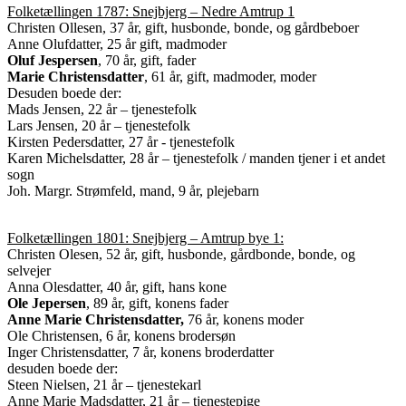
Folketællingen 1787: Snejbjerg – Nedre Amtrup 1
Christen Ollesen, 37 år, gift, husbonde, bonde, og gårdbeboer
Anne Olufdatter, 25 år gift, madmoder
Oluf Jespersen
, 70 år, gift, fader
Marie Christensdatter
, 61 år, gift, madmoder, moder
Desuden boede der:
Mads Jensen, 22 år – tjenestefolk
Lars Jensen, 20 år – tjenestefolk
Kirsten Pedersdatter, 27 år - tjenestefolk
Karen Michelsdatter, 28 år – tjenestefolk / manden tjener i et andet
sogn
Joh. Margr. Strømfeld, mand, 9 år, plejebarn
Folketællingen 1801: Snejbjerg – Amtrup bye 1:
Christen Olesen, 52 år, gift, husbonde, gårdbonde, bonde, og
selvejer
Anna Olesdatter, 40 år, gift, hans kone
Ole Jepersen
, 89 år, gift, konens fader
Anne Marie Christensdatter,
76 år, konens moder
Ole Christensen, 6 år, konens brodersøn
Inger Christensdatter, 7 år, konens broderdatter
desuden boede der:
Steen Nielsen, 21 år – tjenestekarl
Anne Marie Madsdatter, 21 år – tjenestepige