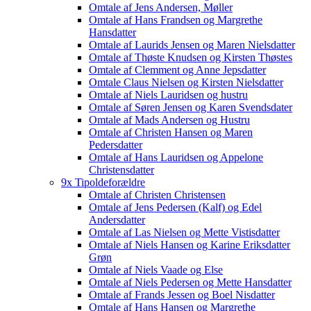
Omtale af Jens Andersen, Møller
Omtale af Hans Frandsen og Margrethe
Hansdatter
Omtale af Laurids Jensen og Maren Nielsdatter
Omtale af Thøste Knudsen og Kirsten Thøstes
Omtale af Clemment og Anne Jepsdatter
Omtale Claus Nielsen og Kirsten Nielsdatter
Omtale af Niels Lauridsen og hustru
Omtale af Søren Jensen og Karen Svendsdater
Omtale af Mads Andersen og Hustru
Omtale af Christen Hansen og Maren
Pedersdatter
Omtale af Hans Lauridsen og Appelone
Christensdatter
9x Tipoldeforældre
Omtale af Christen Christensen
Omtale af Jens Pedersen (Kalf) og Edel
Andersdatter
Omtale af Las Nielsen og Mette Vistisdatter
Omtale af Niels Hansen og Karine Eriksdatter
Grøn
Omtale af Niels Vaade og Else
Omtale af Niels Pedersen og Mette Hansdatter
Omtale af Frands Jessen og Boel Nisdatter
Omtale af Hans Hansen og Margrethe