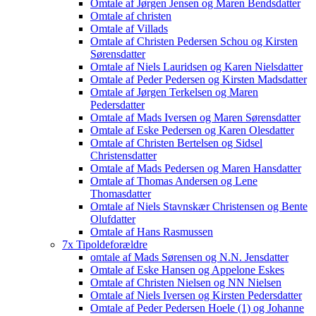
Omtale af Jørgen Jensen og Maren Bendsdatter
Omtale af christen
Omtale af Villads
Omtale af Christen Pedersen Schou og Kirsten
Sørensdatter
Omtale af Niels Lauridsen og Karen Nielsdatter
Omtale af Peder Pedersen og Kirsten Madsdatter
Omtale af Jørgen Terkelsen og Maren
Pedersdatter
Omtale af Mads Iversen og Maren Sørensdatter
Omtale af Eske Pedersen og Karen Olesdatter
Omtale af Christen Bertelsen og Sidsel
Christensdatter
Omtale af Mads Pedersen og Maren Hansdatter
Omtale af Thomas Andersen og Lene
Thomasdatter
Omtale af Niels Stavnskær Christensen og Bente
Olufdatter
Omtale af Hans Rasmussen
7x Tipoldeforældre
omtale af Mads Sørensen og N.N. Jensdatter
Omtale af Eske Hansen og Appelone Eskes
Omtale af Christen Nielsen og NN Nielsen
Omtale af Niels Iversen og Kirsten Pedersdatter
Omtale af Peder Pedersen Hoele (1) og Johanne