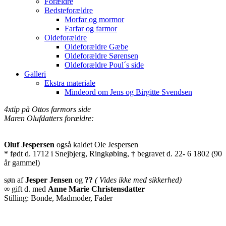
Forældre
Bedsteforældre
Morfar og mormor
Farfar og farmor
Oldeforældre
Oldeforældre Gæbe
Oldeforældre Sørensen
Oldeforældre Poul´s side
Galleri
Ekstra materiale
Mindeord om Jens og Birgitte Svendsen
4xtip på Ottos farmors side
Maren Olufdatters forældre:
Oluf Jespersen
også kaldet Ole Jespersen
* født d. 1712 i Snejbjerg, Ringkøbing, † begravet d. 22- 6 1802 (90
år gammel)
søn af
Jesper Jensen
og
??
( Vides ikke med sikkerhed)
∞ gift d. med
Anne Marie Christensdatter
Stilling: Bonde, Madmoder, Fader