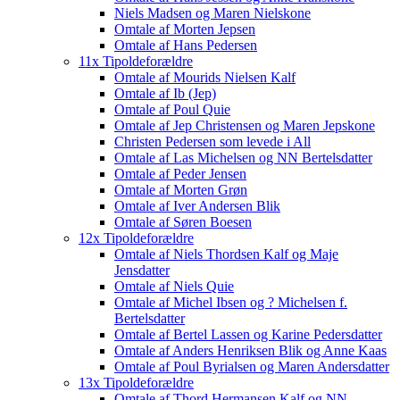
Niels Madsen og Maren Nielskone
Omtale af Morten Jepsen
Omtale af Hans Pedersen
11x Tipoldeforældre
Omtale af Mourids Nielsen Kalf
Omtale af Ib (Jep)
Omtale af Poul Quie
Omtale af Jep Christensen og Maren Jepskone
Christen Pedersen som levede i All
Omtale af Las Michelsen og NN Bertelsdatter
Omtale af Peder Jensen
Omtale af Morten Grøn
Omtale af Iver Andersen Blik
Omtale af Søren Boesen
12x Tipoldeforældre
Omtale af Niels Thordsen Kalf og Maje
Jensdatter
Omtale af Niels Quie
Omtale af Michel Ibsen og ? Michelsen f.
Bertelsdatter
Omtale af Bertel Lassen og Karine Pedersdatter
Omtale af Anders Henriksen Blik og Anne Kaas
Omtale af Poul Byrialsen og Maren Andersdatter
13x Tipoldeforældre
Omtale af Thord Hermansen Kalf og NN