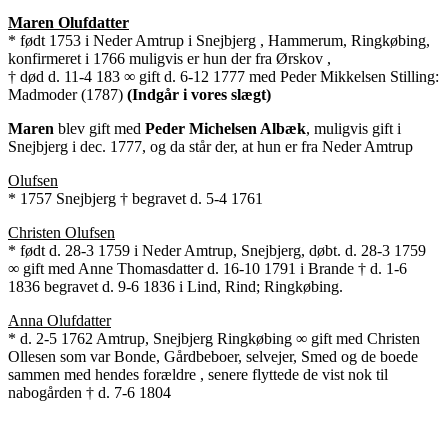
Maren Olufdatter
* født 1753 i Neder Amtrup i Snejbjerg , Hammerum, Ringkøbing,
konfirmeret i 1766 muligvis er hun der fra Ørskov ,
† død d. 11-4 183 ∞ gift d. 6-12 1777 med Peder Mikkelsen Stilling:
Madmoder (1787)
(Indgår i vores slægt)
Maren
blev gift med
Peder Michelsen Albæk
, muligvis gift i
Snejbjerg i dec. 1777, og da står der, at hun er fra Neder Amtrup
Olufsen
* 1757 Snejbjerg † begravet d. 5-4 1761
Christen Olufsen
* født d. 28-3 1759 i Neder Amtrup, Snejbjerg, døbt. d. 28-3 1759
∞ gift med Anne Thomasdatter d. 16-10 1791 i Brande † d. 1-6
1836 begravet d. 9-6 1836 i Lind, Rind; Ringkøbing.
Anna Olufdatter
* d. 2-5 1762 Amtrup, Snejbjerg Ringkøbing ∞ gift med Christen
Ollesen som var Bonde, Gårdbeboer, selvejer, Smed og de boede
sammen med hendes forældre , senere flyttede de vist nok til
nabogården † d. 7-6 1804