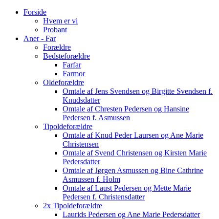
Forside
Hvem er vi
Probant
Aner - Far
Forældre
Bedsteforældre
Farfar
Farmor
Oldeforældre
Omtale af Jens Svendsen og Birgitte Svendsen f.
Knudsdatter
Omtale af Chresten Pedersen og Hansine
Pedersen f. Asmussen
Tipoldeforældre
Omtale af Knud Peder Laursen og Ane Marie
Christensen
Omtale af Svend Christensen og Kirsten Marie
Pedersdatter
Omtale af Jørgen Asmussen og Bine Cathrine
Asmussen f. Holm
Omtale af Laust Pedersen og Mette Marie
Pedersen f. Christensdatter
2x Tipoldeforældre
Laurids Pedersen og Ane Marie Pedersdatter