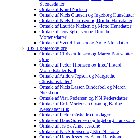
Svendsdatter
Omtale af Knud Nielsen
Omtale af Niels Clausen og Ingeborg Hansdatter
Omtale af Niels Thomsen og Dorthe Hansdatter
Omtale af Laurids Nielsen og Mette Hansdatter
Omtale af Jens Sørensen og Dorethe
Mortensdatter
Omtale af Svend Hansen og Anne Nielsdatter
10x Tipoldeforældre
Omtale af Christen Jepsen og Maren Poulsdatter
Quie
Omtale af Peder Thomsen og Inge/ Ingerd
Mouridsdatter Kalf
Omtale af Anders Jepsen og Margrethe
Christiansdatter (
Omtale af Niels Lassen Bindesbøl og Maren
Nielskone
Omtale af Visti Pedersen og NN Pedersdatter
Omtale af Erik Mortensen Grøn og Karine
Iversdatter Blik
Omtale af Peder måske fra Guldager
Omtale af Hans Sørensen og Ingeborg Hanskone
Omtale af Jes og Anne Jeskone
Omtale af Nis Sørensen og Else Niskone
Omtale af Hans Jessen og Anne Hanskone