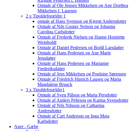
Kirstine Pedersen f. Hansen
Omtale af Ole Jensen Mikkelsen og Ane Dorthea
Mikkelsen f. Laursen
2 x Tipoldeforældre 1
omtale af Hans Svenson og Kjersti Andersdotter
Omtale af Nils Gustav Nelson og Johanna
Carolina Carlsdotter
Omtale af Frederik Nielsen og Hanne Henriette
Weinholdt
Omtale af Daniel Pedersen og Bodil Larsdatter
Omtale af Hans Pedersen og Ane Marie
Jensdatter
Omtale af Hans Pedersen og Marianne
Frederiksdatter
Omtale af Jens Mikkelsen og Poulsine Sørensen
Omtale af Friedrich Hinrich Lausen og Maria
Magdalene Braack
3 x Tipoldeforældre1
Omtale af Sven Pålson og Maria Persdotter
Omtale af Anders Pehrson og Karina Svensdotter
Omtale af Nils Nilsson og Catharina
Andersdotter
Omtale af Carl Anderson og Inga Maja
Karlsdotter
Aner - Gæbe