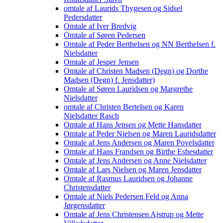
omtale af Laurids Thygesen og Sidsel
Pedersdatter
Omtale af Iver Bredvig
Omtale af Søren Pedersen
Omtale af Peder Berthelsen og NN Berthelsen f.
Nielsdatter
Omtale af Jesper Jensen
Omtale af Christen Madsen (Degn) og Dorthe
Madsen (Degn) f. Jensdatter)
Omtale af Søren Lauridsen og Margrethe
Nielsdatter
omtale af Christen Bertelsen og Karen
Nielsdatter Rasch
Omtale af Hans Jensen og Mette Hansdatter
Omtale af Peder Nielsen og Maren Lauridsdatter
Omtale af Jens Andersen og Maren Povelsdatter
Omtale af Hans Frandsen og Birthe Eshesdatter
Omtale af Jens Andersen og Anne Nielsdatter
Omtale af Lars Nielsen og Maren Jensdatter
Omtale af Rasmus Lauridsen og Johanne
Christensdatter
Omtale af Niels Pedersen Feld og Anna
Jørgensdatter
Omtale af Jens Christensen Ajstrup og Mette