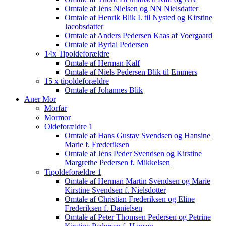
Omtale af Jens Nielsen og NN Nielsdatter
Omtale af Henrik Blik I. til Nysted og Kirstine
Jacobsdatter
Omtale af Anders Pedersen Kaas af Voergaard
Omtale af Byrial Pedersen
14x Tipoldeforældre
Omtale af Herman Kalf
Omtale af Niels Pedersen Blik til Emmers
15 x tipoldeforældre
Omtale af Johannes Blik
Aner Mor
Morfar
Mormor
Oldeforældre 1
Omtale af Hans Gustav Svendsen og Hansine
Marie f. Frederiksen
Omtale af Jens Peder Svendsen og Kirstine
Margrethe Pedersen f. Mikkelsen
Tipoldeforældre 1
Omtale af Herman Martin Svendsen og Marie
Kirstine Svendsen f. Nielsdotter
Omtale af Christian Frederiksen og Eline
Frederiksen f. Danielsen
Omtale af Peter Thomsen Pedersen og Petrine