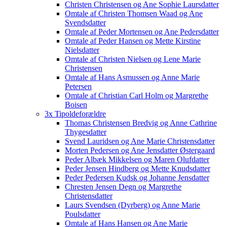
Christen Christensen og Ane Sophie Laursdatter
Omtale af Christen Thomsen Waad og Ane
Svendsdatter
Omtale af Peder Mortensen og Ane Pedersdatter
Omtale af Peder Hansen og Mette Kirstine
Nielsdatter
Omtale af Christen Nielsen og Lene Marie
Christensen
Omtale af Hans Asmussen og Anne Marie
Petersen
Omtale af Christian Carl Holm og Margrethe
Boisen
3x Tipoldeforældre
Thomas Christensen Bredvig og Anne Cathrine
Thygesdatter
Svend Lauridsen og Ane Marie Christensdatter
Morten Pedersen og Ane Jensdatter Østergaard
Peder Albæk Mikkelsen og Maren Olufdatter
Peder Jensen Hindberg og Mette Knudsdatter
Peder Pedersen Kudsk og Johanne Jensdatter
Chresten Jensen Degn og Margrethe
Christensdatter
Laurs Svendsen (Dyrberg) og Anne Marie
Poulsdatter
Omtale af Hans Hansen og Ane Marie