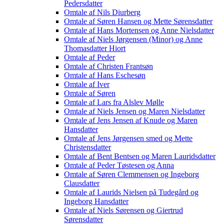
Pedersdatter
Omtale af Nils Diurberg
Omtale af Søren Hansen og Mette Sørensdatter
Omtale af Hans Mortensen og Anne Nielsdatter
Omtale af Niels Jørgensen (Minor) og Anne
Thomasdatter Hiort
Omtale af Peder
Omtale af Christen Frantsøn
Omtale af Hans Eschesøn
Omtale af Iver
Omtale af Søren
Omtale af Lars fra Alslev Mølle
Omtale af Niels Jensen og Maren Nielsdatter
Omtale af Jens Jensen af Knude og Maren
Hansdatter
Omtale af Jens Jørgensen smed og Mette
Christensdatter
Omtale af Bent Bentsen og Maren Lauridsdatter
Omtale af Peder Tøstesen og Anna
Omtale af Søren Clemmensen og Ingeborg
Clausdatter
Omtale af Laurids Nielsen på Tudegård og
Ingeborg Hansdatter
Omtale af Niels Sørensen og Giertrud
Sørensdatter