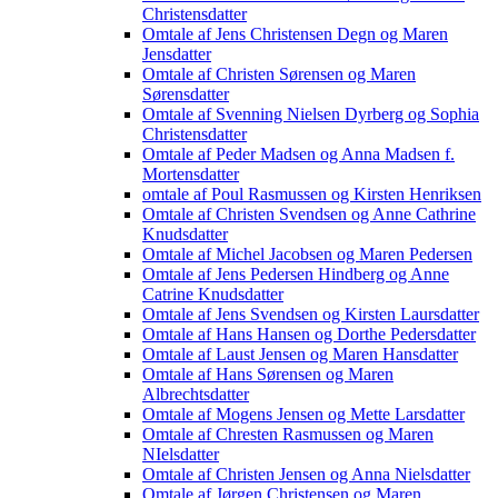
Christensdatter
Omtale af Jens Christensen Degn og Maren
Jensdatter
Omtale af Christen Sørensen og Maren
Sørensdatter
Omtale af Svenning Nielsen Dyrberg og Sophia
Christensdatter
Omtale af Peder Madsen og Anna Madsen f.
Mortensdatter
omtale af Poul Rasmussen og Kirsten Henriksen
Omtale af Christen Svendsen og Anne Cathrine
Knudsdatter
Omtale af Michel Jacobsen og Maren Pedersen
Omtale af Jens Pedersen Hindberg og Anne
Catrine Knudsdatter
Omtale af Jens Svendsen og Kirsten Laursdatter
Omtale af Hans Hansen og Dorthe Pedersdatter
Omtale af Laust Jensen og Maren Hansdatter
Omtale af Hans Sørensen og Maren
Albrechtsdatter
Omtale af Mogens Jensen og Mette Larsdatter
Omtale af Chresten Rasmussen og Maren
NIelsdatter
Omtale af Christen Jensen og Anna Nielsdatter
Omtale af Jørgen Christensen og Maren