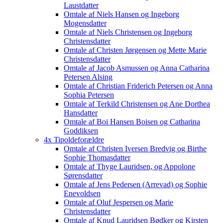
Laustdatter
Omtale af Niels Hansen og Ingeborg
Mogensdatter
Omtale af Niels Christensen og Ingeborg
Christensdatter
Omtale af Christen Jørgensen og Mette Marie
Christensdatter
Omtale af Jacob Asmussen og Anna Catharina
Petersen Alsing
Omtale af Christian Friderich Petersen og Anna
Sophia Petersen
Omtale af Terkild Christensen og Ane Dorthea
Hansdatter
Omtale af Boi Hansen Boisen og Catharina
Goddiksen
4x Tipoldeforældre
Omtale af Christen Iversen Bredvig og Birthe
Sophie Thomasdatter
Omtale af Thyge Lauridsen, og Appolone
Sørensdatter
Omtale af Jens Pedersen (Arrevad) og Sophie
Enevoldsen
Omtale af Oluf Jespersen og Marie
Christensdatter
Omtale af Knud Lauridsen Bødker og Kirsten