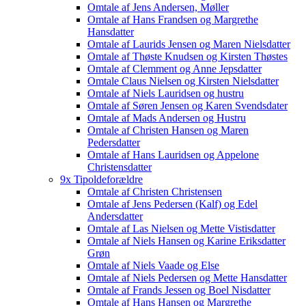
Omtale af Jens Andersen, Møller
Omtale af Hans Frandsen og Margrethe
Hansdatter
Omtale af Laurids Jensen og Maren Nielsdatter
Omtale af Thøste Knudsen og Kirsten Thøstes
Omtale af Clemment og Anne Jepsdatter
Omtale Claus Nielsen og Kirsten Nielsdatter
Omtale af Niels Lauridsen og hustru
Omtale af Søren Jensen og Karen Svendsdater
Omtale af Mads Andersen og Hustru
Omtale af Christen Hansen og Maren
Pedersdatter
Omtale af Hans Lauridsen og Appelone
Christensdatter
9x Tipoldeforældre
Omtale af Christen Christensen
Omtale af Jens Pedersen (Kalf) og Edel
Andersdatter
Omtale af Las Nielsen og Mette Vistisdatter
Omtale af Niels Hansen og Karine Eriksdatter
Grøn
Omtale af Niels Vaade og Else
Omtale af Niels Pedersen og Mette Hansdatter
Omtale af Frands Jessen og Boel Nisdatter
Omtale af Hans Hansen og Margrethe