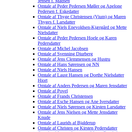
Jensen f. Madsen
Omtale af Peder Pedersen Møller og Apelone
Pedersen f. Eskedatter
Omtale af Thyge Christensen (Vium) og Maren
Thyges f. Larsdatter
Omtale af Niels Enevoldsen-Kjærgård og Mette
Nielsdatter
Omtale af Peder Pedersen Hoele og Karen
Pedersdatter
Omtale af Michel Jacobsen
Omtale af Svenning Diurberg
Omtale af Jens Clemmensen og Hustru
Omtale af Hans Sørensen og NN
Omtale af Niels Hansen
Omtale af Laust Hansen og Dorthe Nielsdatter
Hiort
Omtale af Anders Pedersen og Maren Jensdatter
Omtale af Povel
Omtale af Frands Christensen
Omtale af Esche Hansen og Ane Iversdatter
Omtale af Niels Sørensen og Kirsten Larsdatter
Omtale af Jens Nielsen og Mette Jensdatter
Knude
Omtale af Laurids af Bjalderup
Omtale af Christen og Kirsten Pedersdatter