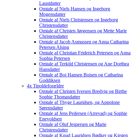
Laustdatter
Omtale af Niels Hansen og Ingeborg
Mogensdatter
Omtale af Niels Christensen og Ingeborg
Christensdatter
Omtale af Christen Jørgensen og Mette Marie
Christensdatter
Omtale af Jacob Asmussen og Anna Catharina
Petersen Alsing
Omtale af Christian Friderich Petersen og Anna
Sophia Petersen
Omtale af Terkild Christensen og Ane Dorthea
Hansdatter
Omtale af Boi Hansen Boisen og Catharina
Goddiksen
4x Tipoldeforældre
Omtale af Christen Iversen Bredvig og Birthe
Sophie Thomasdatter
Omtale af Thyge Lauridsen, og Appolone
Sørensdatter
Omtale af Jens Pedersen (Arrevad) og Sophie
Enevoldsen
Omtale af Oluf Jespersen og Marie
Christensdatter
Omtale af Knud Lauridsen Bødker og Kirsten