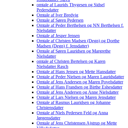
omtale af Laurids Thygesen og Sidsel
Pedersdatter
Omtale af Iver Bredvig
Omtale af Søren Pedersen
Omtale af Peder Berthelsen og NN Berthelsen f.
Nielsdatter
Omtale af Jesper Jensen
Omtale af Christen Madsen (Degn) og Dorthe
Madsen (Degn) f. Jensdatter)
Omtale af Søren Lauridsen og Margrethe
Nielsdatter
omtale af Christen Bertelsen og Karen
Nielsdatter Rasch
Omtale af Hans Jensen og Mette Hansdatter
Omtale af Peder Nielsen og Maren Lauridsdatter
Omtale af Jens Andersen og Maren Povelsdatter
Omtale af Hans Frandsen og Birthe Eshesdatter
Omtale af Jens Andersen og Anne Nielsdatter
Omtale af Lars Nielsen og Maren Jensdatter
Omtale af Rasmus Lauridsen og Johanne
Christensdatter
Omtale af Niels Pedersen Feld og Anna
Jørgensdatter
Omtale af Jens Christensen Ajstrup og Mette