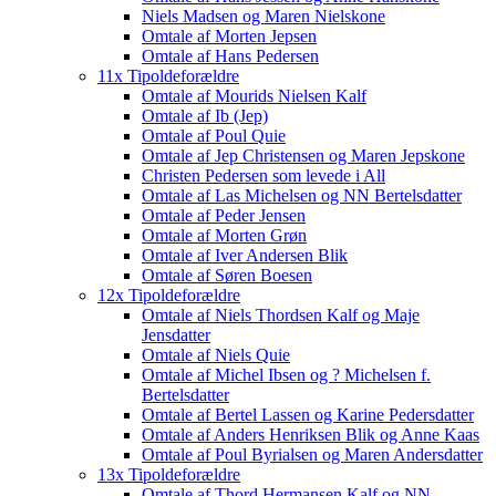
Niels Madsen og Maren Nielskone
Omtale af Morten Jepsen
Omtale af Hans Pedersen
11x Tipoldeforældre
Omtale af Mourids Nielsen Kalf
Omtale af Ib (Jep)
Omtale af Poul Quie
Omtale af Jep Christensen og Maren Jepskone
Christen Pedersen som levede i All
Omtale af Las Michelsen og NN Bertelsdatter
Omtale af Peder Jensen
Omtale af Morten Grøn
Omtale af Iver Andersen Blik
Omtale af Søren Boesen
12x Tipoldeforældre
Omtale af Niels Thordsen Kalf og Maje
Jensdatter
Omtale af Niels Quie
Omtale af Michel Ibsen og ? Michelsen f.
Bertelsdatter
Omtale af Bertel Lassen og Karine Pedersdatter
Omtale af Anders Henriksen Blik og Anne Kaas
Omtale af Poul Byrialsen og Maren Andersdatter
13x Tipoldeforældre
Omtale af Thord Hermansen Kalf og NN