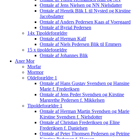
Omtale af Jens Nielsen og NN Nielsdatter
Omtale af Henrik Blik I. til Nysted og Kirstine
Jacobsdatter
Omtale af Anders Pedersen Kaas af Voergaard
Omtale af Byrial Pedersen
14x Tipoldeforældre
Omtale af Herman Kalf
Omtale af Niels Pedersen Blik til Emmers
15 x tipoldeforældre
Omtale af Johannes Blik
Aner Mor
Morfar
Mormor
Oldeforældre 1
Omtale af Hans Gustav Svendsen og Hansine
Marie f. Frederiksen
Omtale af Jens Peder Svendsen og Kirstine
Margrethe Pedersen f. Mikkelsen
Tipoldeforældre 1
Omtale af Herman Martin Svendsen og Marie
Kirstine Svendsen f. Nielsdotter
Omtale af Christian Frederiksen og Eline
Frederiksen f. Danielsen
Omtale af Peter Thomsen Pedersen og Petrine