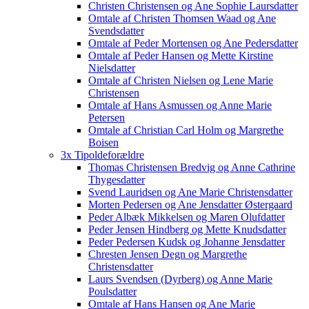
Christen Christensen og Ane Sophie Laursdatter
Omtale af Christen Thomsen Waad og Ane
Svendsdatter
Omtale af Peder Mortensen og Ane Pedersdatter
Omtale af Peder Hansen og Mette Kirstine
Nielsdatter
Omtale af Christen Nielsen og Lene Marie
Christensen
Omtale af Hans Asmussen og Anne Marie
Petersen
Omtale af Christian Carl Holm og Margrethe
Boisen
3x Tipoldeforældre
Thomas Christensen Bredvig og Anne Cathrine
Thygesdatter
Svend Lauridsen og Ane Marie Christensdatter
Morten Pedersen og Ane Jensdatter Østergaard
Peder Albæk Mikkelsen og Maren Olufdatter
Peder Jensen Hindberg og Mette Knudsdatter
Peder Pedersen Kudsk og Johanne Jensdatter
Chresten Jensen Degn og Margrethe
Christensdatter
Laurs Svendsen (Dyrberg) og Anne Marie
Poulsdatter
Omtale af Hans Hansen og Ane Marie