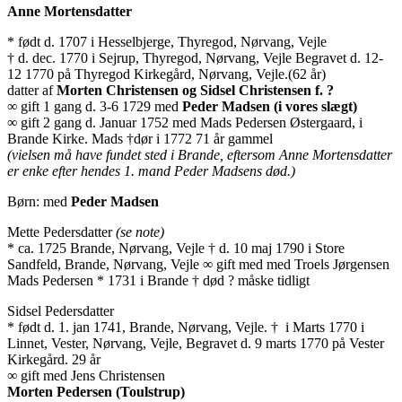
Anne Mortensdatter
* født d. 1707 i Hesselbjerge, Thyregod, Nørvang, Vejle
† d. dec. 1770 i Sejrup, Thyregod, Nørvang, Vejle Begravet d. 12-
12 1770 på Thyregod Kirkegård, Nørvang, Vejle.(62 år)
datter af
Morten Christensen og Sidsel Christensen f. ?
∞ gift 1 gang d. 3-6 1729 med
Peder Madsen (i vores slægt)
∞ gift 2 gang d. Januar 1752 med Mads Pedersen Østergaard, i
Brande Kirke. Mads †dør i 1772 71 år gammel
(vielsen må have fundet sted i Brande, eftersom Anne Mortensdatter
er enke efter hendes 1. mand Peder Madsens død.)
Børn: med
Peder Madsen
Mette Pedersdatter
(se note)
* ca. 1725 Brande, Nørvang, Vejle † d. 10 maj 1790 i Store
Sandfeld, Brande, Nørvang, Vejle ∞ gift med med Troels Jørgensen
Mads Pedersen * 1731 i Brande † død ? måske tidligt
Sidsel Pedersdatter
* født d. 1. jan 1741, Brande, Nørvang, Vejle. † i Marts 1770 i
Linnet, Vester, Nørvang, Vejle, Begravet d. 9 marts 1770 på Vester
Kirkegård. 29 år
∞ gift med Jens Christensen
Morten Pedersen (Toulstrup)