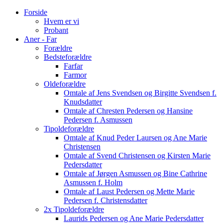
Forside
Hvem er vi
Probant
Aner - Far
Forældre
Bedsteforældre
Farfar
Farmor
Oldeforældre
Omtale af Jens Svendsen og Birgitte Svendsen f.
Knudsdatter
Omtale af Chresten Pedersen og Hansine
Pedersen f. Asmussen
Tipoldeforældre
Omtale af Knud Peder Laursen og Ane Marie
Christensen
Omtale af Svend Christensen og Kirsten Marie
Pedersdatter
Omtale af Jørgen Asmussen og Bine Cathrine
Asmussen f. Holm
Omtale af Laust Pedersen og Mette Marie
Pedersen f. Christensdatter
2x Tipoldeforældre
Laurids Pedersen og Ane Marie Pedersdatter