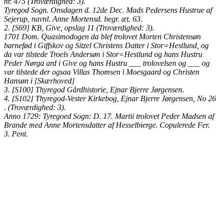
nr. 475 (Troværdighed: 3).
Tyregod Sogn. Onsdagen d. 12de Dec. Mads Pedersens Hustrue af
Sejerup, navnl. Anne Mortensd. begr. æt. 63.
2. [S69] KB, Give, opslag 11 (Troværdighed: 3).
1701 Dom. Quasimodogen da blef trolovet Morten Christensøn
barnefød i Giffskov og Sitzel Christens Datter i Stor=Hestlund, og
da var tilstede Troels Andersøn i Stor=Hestlund og hans Hustru
Peder Nørga ard i Give og hans Hustru ___ trolovelsen og ___ og
var tilstede der ogsaa Villas Thomsen i Moesgaard og Christen
Hansøn i [Skærhoved]
3. [S100] Thyregod Gårdhistorie, Ejnar Bjerre Jørgensen.
4. [S102] Thyregod-Vester Kirkebog, Ejnar Bjerre Jørgensen, No 26
. (Troværdighed: 3).
Anno 1729: Tyregoed Sogn: D. 17. Martii trolovet Peder Madsen af
Brande med Anne Mortensdatter af Hesselbierge. Copulerede Fer.
3. Pent.