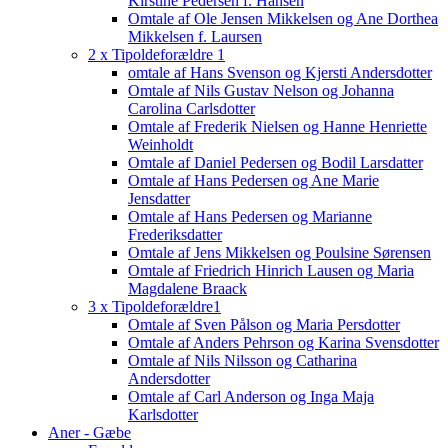
Kirstine Pedersen f. Hansen
Omtale af Ole Jensen Mikkelsen og Ane Dorthea
Mikkelsen f. Laursen
2 x Tipoldeforældre 1
omtale af Hans Svenson og Kjersti Andersdotter
Omtale af Nils Gustav Nelson og Johanna
Carolina Carlsdotter
Omtale af Frederik Nielsen og Hanne Henriette
Weinholdt
Omtale af Daniel Pedersen og Bodil Larsdatter
Omtale af Hans Pedersen og Ane Marie
Jensdatter
Omtale af Hans Pedersen og Marianne
Frederiksdatter
Omtale af Jens Mikkelsen og Poulsine Sørensen
Omtale af Friedrich Hinrich Lausen og Maria
Magdalene Braack
3 x Tipoldeforældre1
Omtale af Sven Pålson og Maria Persdotter
Omtale af Anders Pehrson og Karina Svensdotter
Omtale af Nils Nilsson og Catharina
Andersdotter
Omtale af Carl Anderson og Inga Maja
Karlsdotter
Aner - Gæbe