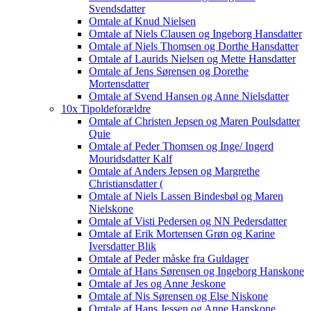
Svendsdatter
Omtale af Knud Nielsen
Omtale af Niels Clausen og Ingeborg Hansdatter
Omtale af Niels Thomsen og Dorthe Hansdatter
Omtale af Laurids Nielsen og Mette Hansdatter
Omtale af Jens Sørensen og Dorethe
Mortensdatter
Omtale af Svend Hansen og Anne Nielsdatter
10x Tipoldeforældre
Omtale af Christen Jepsen og Maren Poulsdatter
Quie
Omtale af Peder Thomsen og Inge/ Ingerd
Mouridsdatter Kalf
Omtale af Anders Jepsen og Margrethe
Christiansdatter (
Omtale af Niels Lassen Bindesbøl og Maren
Nielskone
Omtale af Visti Pedersen og NN Pedersdatter
Omtale af Erik Mortensen Grøn og Karine
Iversdatter Blik
Omtale af Peder måske fra Guldager
Omtale af Hans Sørensen og Ingeborg Hanskone
Omtale af Jes og Anne Jeskone
Omtale af Nis Sørensen og Else Niskone
Omtale af Hans Jessen og Anne Hanskone