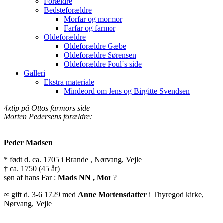
Forældre
Bedsteforældre
Morfar og mormor
Farfar og farmor
Oldeforældre
Oldeforældre Gæbe
Oldeforældre Sørensen
Oldeforældre Poul´s side
Galleri
Ekstra materiale
Mindeord om Jens og Birgitte Svendsen
4xtip på Ottos farmors side
Morten Pedersens forældre:
Peder Madsen
* født d. ca. 1705 i Brande , Nørvang, Vejle
† ca. 1750 (45 år)
søn af hans Far :
Mads NN , Mor
?
∞ gift d. 3-6 1729 med
Anne Mortensdatter
i Thyregod kirke,
Nørvang, Vejle