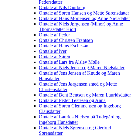
Pedersdatter
Omtale af Nils Diurberg
Omtale af Søren Hansen og Mette Sørensdatter
Omtale af Hans Mortensen og Anne Nielsdatter
Omtale af Niels Jørgensen (Minor) og Anne
Thomasdatter Hiort
Omtale af Peder
Omtale af Christen Frantsøn
Omtale af Hans Eschesøn
Omtale af Iver
Omtale af Søren
Omtale af Lars fra Alslev Mølle
Omtale af Niels Jensen og Maren Nielsdatter
Omtale af Jens Jensen af Knude og Maren
Hansdatter
Omtale af Jens Jørgensen smed og Mette
Christensdatter
Omtale af Bent Bentsen og Maren Lauridsdatter
Omtale af Peder Tøstesen og Anna
Omtale af Søren Clemmensen og Ingeborg
Clausdatter
Omtale af Laurids Nielsen på Tudegård og
Ingeborg Hansdatter
Omtale af Niels Sørensen og Giertrud
Sørensdatter