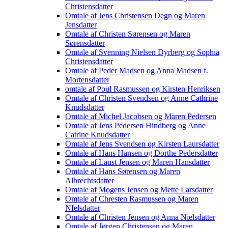
Christensdatter
Omtale af Jens Christensen Degn og Maren
Jensdatter
Omtale af Christen Sørensen og Maren
Sørensdatter
Omtale af Svenning Nielsen Dyrberg og Sophia
Christensdatter
Omtale af Peder Madsen og Anna Madsen f.
Mortensdatter
omtale af Poul Rasmussen og Kirsten Henriksen
Omtale af Christen Svendsen og Anne Cathrine
Knudsdatter
Omtale af Michel Jacobsen og Maren Pedersen
Omtale af Jens Pedersen Hindberg og Anne
Catrine Knudsdatter
Omtale af Jens Svendsen og Kirsten Laursdatter
Omtale af Hans Hansen og Dorthe Pedersdatter
Omtale af Laust Jensen og Maren Hansdatter
Omtale af Hans Sørensen og Maren
Albrechtsdatter
Omtale af Mogens Jensen og Mette Larsdatter
Omtale af Chresten Rasmussen og Maren
NIelsdatter
Omtale af Christen Jensen og Anna Nielsdatter
Omtale af Jørgen Christensen og Maren