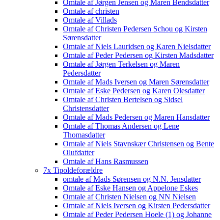
Omtale af Jørgen Jensen og Maren Bendsdatter
Omtale af christen
Omtale af Villads
Omtale af Christen Pedersen Schou og Kirsten
Sørensdatter
Omtale af Niels Lauridsen og Karen Nielsdatter
Omtale af Peder Pedersen og Kirsten Madsdatter
Omtale af Jørgen Terkelsen og Maren
Pedersdatter
Omtale af Mads Iversen og Maren Sørensdatter
Omtale af Eske Pedersen og Karen Olesdatter
Omtale af Christen Bertelsen og Sidsel
Christensdatter
Omtale af Mads Pedersen og Maren Hansdatter
Omtale af Thomas Andersen og Lene
Thomasdatter
Omtale af Niels Stavnskær Christensen og Bente
Olufdatter
Omtale af Hans Rasmussen
7x Tipoldeforældre
omtale af Mads Sørensen og N.N. Jensdatter
Omtale af Eske Hansen og Appelone Eskes
Omtale af Christen Nielsen og NN Nielsen
Omtale af Niels Iversen og Kirsten Pedersdatter
Omtale af Peder Pedersen Hoele (1) og Johanne