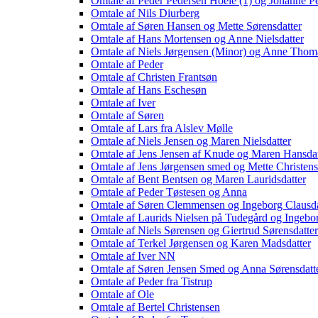
Omtale af Peder Pedersen Hoele (1) og Johanne Pe
Omtale af Nils Diurberg
Omtale af Søren Hansen og Mette Sørensdatter
Omtale af Hans Mortensen og Anne Nielsdatter
Omtale af Niels Jørgensen (Minor) og Anne Thoma
Omtale af Peder
Omtale af Christen Frantsøn
Omtale af Hans Eschesøn
Omtale af Iver
Omtale af Søren
Omtale af Lars fra Alslev Mølle
Omtale af Niels Jensen og Maren Nielsdatter
Omtale af Jens Jensen af Knude og Maren Hansdat
Omtale af Jens Jørgensen smed og Mette Christens
Omtale af Bent Bentsen og Maren Lauridsdatter
Omtale af Peder Tøstesen og Anna
Omtale af Søren Clemmensen og Ingeborg Clausda
Omtale af Laurids Nielsen på Tudegård og Ingebo
Omtale af Niels Sørensen og Giertrud Sørensdatter
Omtale af Terkel Jørgensen og Karen Madsdatter
Omtale af Iver NN
Omtale af Søren Jensen Smed og Anna Sørensdatt
Omtale af Peder fra Tistrup
Omtale af Ole
Omtale af Bertel Christensen