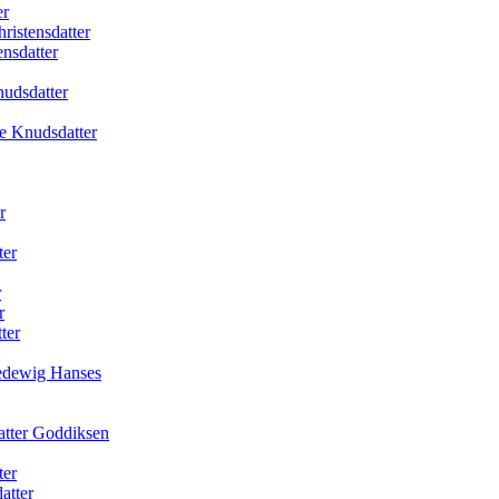
er
ristensdatter
nsdatter
udsdatter
e Knudsdatter
r
ter
r
r
ter
Hedewig Hanses
atter Goddiksen
ter
atter