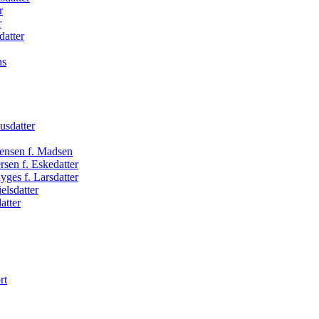
r
r
datter
ns
usdatter
Jensen f. Madsen
sen f. Eskedatter
ges f. Larsdatter
elsdatter
atter
rt