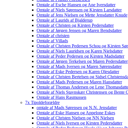
Omtale af Esche Hansen og Ane Iversdatter
Omtale af Niels Sørensen og Kirsten Larsdatter
Omtale af Jens Nielsen og Mette Jensdatter Knude
Omtale af Laurids af Bjalderup
Omtale af Christen og Kirsten Pedersdatter
Omtale af Jørgen Jensen og Maren Bendsdatter
Omtale af christen
Omtale af Villads
Omtale af Christen Pedersen Schou og Kirsten Sør
Omtale af Niels Lauridsen og Karen Nielsdatter
Omtale af Peder Pedersen og Kirsten Madsdatter
Omtale af Jørgen Terkelsen og Maren Pedersdatter
Omtale af Mads Iversen og Maren Sørensdatter
Omtale af Eske Pedersen og Karen Olesdatter
Omtale af Christen Bertelsen og Sidsel Christensda
Omtale af Mads Pedersen og Maren Hansdatter
Omtale af Thomas Andersen og Lene Thomasdatte
Omtale af Niels Stavnskær Christensen og Bente O
Omtale af Hans Rasmussen
7x Tipoldeforældre
omtale af Mads Sørensen og N.N. Jensdatter
Omtale af Eske Hansen og Appelone Eskes
Omtale af Christen Nielsen og NN Nielsen
Omtale af Niels Iversen og Kirsten Pedersdatter