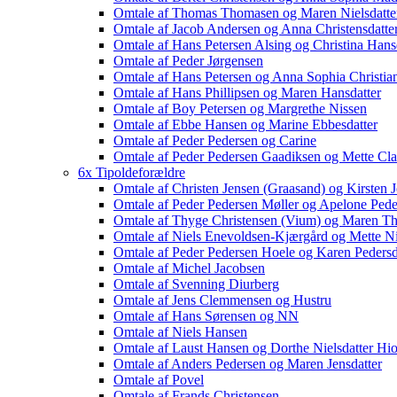
Omtale af Thomas Thomasen og Maren Nielsdatte
Omtale af Jacob Andersen og Anna Christensdatte
Omtale af Hans Petersen Alsing og Christina Hans
Omtale af Peder Jørgensen
Omtale af Hans Petersen og Anna Sophia Christia
Omtale af Hans Phillipsen og Maren Hansdatter
Omtale af Boy Petersen og Margrethe Nissen
Omtale af Ebbe Hansen og Marine Ebbesdatter
Omtale af Peder Pedersen og Carine
Omtale af Peder Pedersen Gaadiksen og Mette Cla
6x Tipoldeforældre
Omtale af Christen Jensen (Graasand) og Kirsten 
Omtale af Peder Pedersen Møller og Apelone Peder
Omtale af Thyge Christensen (Vium) og Maren Thy
Omtale af Niels Enevoldsen-Kjærgård og Mette Ni
Omtale af Peder Pedersen Hoele og Karen Pedersd
Omtale af Michel Jacobsen
Omtale af Svenning Diurberg
Omtale af Jens Clemmensen og Hustru
Omtale af Hans Sørensen og NN
Omtale af Niels Hansen
Omtale af Laust Hansen og Dorthe Nielsdatter Hio
Omtale af Anders Pedersen og Maren Jensdatter
Omtale af Povel
Omtale af Frands Christensen