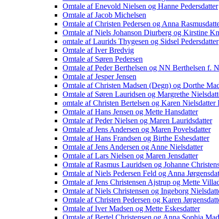
Omtale af Enevold Nielsen og Hanne Pedersdatter
Omtale af Jacob Michelsen
Omtale af Christen Pedersen og Anna Rasmusdatt
Omtale af Niels Johanson Diurberg og Kirstine Kn
omtale af Laurids Thygesen og Sidsel Pedersdatter
Omtale af Iver Bredvig
Omtale af Søren Pedersen
Omtale af Peder Berthelsen og NN Berthelsen f. Ni
Omtale af Jesper Jensen
Omtale af Christen Madsen (Degn) og Dorthe Mads
Omtale af Søren Lauridsen og Margrethe Nielsdatt
omtale af Christen Bertelsen og Karen Nielsdatter
Omtale af Hans Jensen og Mette Hansdatter
Omtale af Peder Nielsen og Maren Lauridsdatter
Omtale af Jens Andersen og Maren Povelsdatter
Omtale af Hans Frandsen og Birthe Eshesdatter
Omtale af Jens Andersen og Anne Nielsdatter
Omtale af Lars Nielsen og Maren Jensdatter
Omtale af Rasmus Lauridsen og Johanne Christens
Omtale af Niels Pedersen Feld og Anna Jørgensdat
Omtale af Jens Christensen Ajstrup og Mette Villad
Omtale af Niels Christensen og Ingeborg Nielsdatt
Omtale af Christen Pedersen og Karen Jørgensdatt
Omtale af Iver Madsen og Mette Eskesdatter
Omtale af Bertel Christensen og Anna Sophia Mad