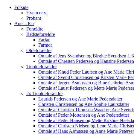
Forside
Hvem er vi
Probant
Aner - Far
Forældre
Bedsteforældre
Farfar
Farmor
Oldeforældre
Omtale af Jens Svendsen og Birgitte Svendsen f. 
Omtale af Chresten Pedersen og Hansine Pedersen
Tipoldeforældre
Omtale af Knud Peder Laursen og Ane Marie Chri
Omtale af Svend Christensen og Kirsten Marie Ped
Omtale af Jørgen Asmussen og Bine Cathrine Asm
Omtale af Laust Pedersen og Mette Marie Pedersen 
2x Tipoldeforældre
Laurids Pedersen og Ane Marie Pedersdatter
Christen Christensen og Ane Sophie Laursdatter
Omtale af Christen Thomsen Waad og Ane Svends
Omtale af Peder Mortensen og Ane Pedersdatter
Omtale af Peder Hansen og Mette Kirstine Nielsda
Omtale af Christen Nielsen og Lene Marie Christe
Omtale af Hans Asmussen og Anne Marie Peterse