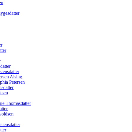
en
ygesdatter
er
tter
r
datter
tensdatter
ersen Alsing
phia Petersen
sdatter
ksen
hie Thomasdatter
tter
voldsen
stensdatter
tter