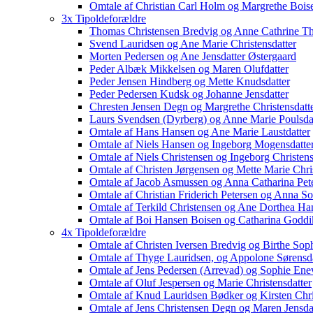
Omtale af Christian Carl Holm og Margrethe Bois
3x Tipoldeforældre
Thomas Christensen Bredvig og Anne Cathrine Th
Svend Lauridsen og Ane Marie Christensdatter
Morten Pedersen og Ane Jensdatter Østergaard
Peder Albæk Mikkelsen og Maren Olufdatter
Peder Jensen Hindberg og Mette Knudsdatter
Peder Pedersen Kudsk og Johanne Jensdatter
Chresten Jensen Degn og Margrethe Christensdatt
Laurs Svendsen (Dyrberg) og Anne Marie Poulsda
Omtale af Hans Hansen og Ane Marie Laustdatter
Omtale af Niels Hansen og Ingeborg Mogensdatte
Omtale af Niels Christensen og Ingeborg Christens
Omtale af Christen Jørgensen og Mette Marie Chris
Omtale af Jacob Asmussen og Anna Catharina Pet
Omtale af Christian Friderich Petersen og Anna So
Omtale af Terkild Christensen og Ane Dorthea Han
Omtale af Boi Hansen Boisen og Catharina Goddi
4x Tipoldeforældre
Omtale af Christen Iversen Bredvig og Birthe Sop
Omtale af Thyge Lauridsen, og Appolone Sørensda
Omtale af Jens Pedersen (Arrevad) og Sophie Ene
Omtale af Oluf Jespersen og Marie Christensdatter
Omtale af Knud Lauridsen Bødker og Kirsten Chri
Omtale af Jens Christensen Degn og Maren Jensda