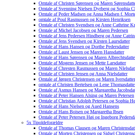
Omtale af Christen Sørensen og Maren Sørensdatt
Omtale af Svenning Nielsen Dyrberg og Sophia Ch
Omtale af Peder Madsen og Anna Madsen f. Morte
omtale af Poul Rasmussen og Kirsten Henriksen
Omtale af Christen Svendsen og Anne Cathrine Kn
Omtale af Michel Jacobsen og Maren Pedersen
Omtale af Jens Pedersen Hindberg og Anne Catrin
Omtale af Jens Svendsen og Kirsten Laursdatter
Omtale af Hans Hansen og Dorthe Pedersdatter
Omtale af Laust Jensen og Maren Hansdatter
Omtale af Hans Sørensen og Maren Albrechtsdatte
Omtale af Mogens Jensen og Mette Larsdatter
Omtale af Chresten Rasmussen og Maren NIelsdat
Omtale af Christen Jensen og Anna Nielsdatter
Omtale af Jørgen Christensen og Maren Iversdatte
omtale af Christen Bertelsen og Lene Thomasdatte
Omtale af Asmus Hansen og Margaretha Jacobsdat
Omtale af Peter Hansen Alsing og Maren Petersen
Omtale af Christian Adolph Petersen og Sophia 
Omtale af Hans Nielsen og Aued Hansens
Omtale af Hans Boisen og Margaretha Ibsen
Omtale af Peter Petersen Høi og Ingeborg Pedersd
5x Tipoldeforældre
Omtale af Thomas Clausen og Maren Christensdat
Omtale af Morten Christensen og Sidsel Christensd