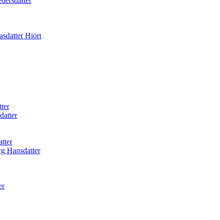
dersdatter
sdatter Hiort
ter
datter
tter
rg Hansdatter
er