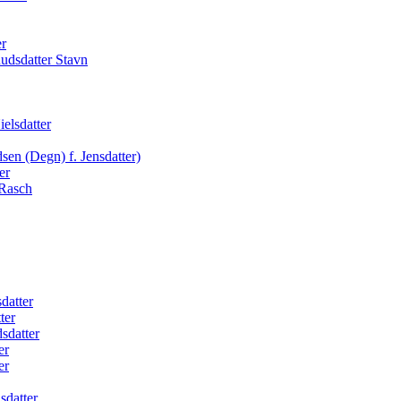
er
udsdatter Stavn
elsdatter
en (Degn) f. Jensdatter)
er
 Rasch
datter
ter
sdatter
er
er
sdatter