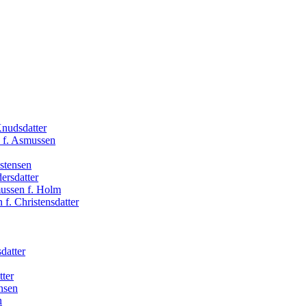
Knudsdatter
 f. Asmussen
stensen
ersdatter
ussen f. Holm
f. Christensdatter
datter
tter
nsen
n