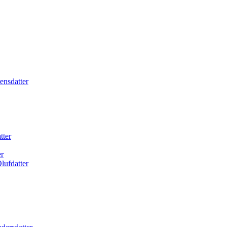
ensdatter
tter
r
lufdatter