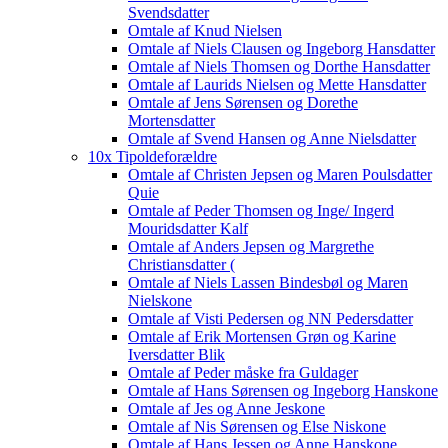
Svendsdatter
Omtale af Knud Nielsen
Omtale af Niels Clausen og Ingeborg Hansdatter
Omtale af Niels Thomsen og Dorthe Hansdatter
Omtale af Laurids Nielsen og Mette Hansdatter
Omtale af Jens Sørensen og Dorethe
Mortensdatter
Omtale af Svend Hansen og Anne Nielsdatter
10x Tipoldeforældre
Omtale af Christen Jepsen og Maren Poulsdatter
Quie
Omtale af Peder Thomsen og Inge/ Ingerd
Mouridsdatter Kalf
Omtale af Anders Jepsen og Margrethe
Christiansdatter (
Omtale af Niels Lassen Bindesbøl og Maren
Nielskone
Omtale af Visti Pedersen og NN Pedersdatter
Omtale af Erik Mortensen Grøn og Karine
Iversdatter Blik
Omtale af Peder måske fra Guldager
Omtale af Hans Sørensen og Ingeborg Hanskone
Omtale af Jes og Anne Jeskone
Omtale af Nis Sørensen og Else Niskone
Omtale af Hans Jessen og Anne Hanskone