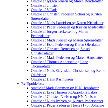
Omtale af Jørgen Jensen og Maren Bendsdatter
Omtale af christen
Omtale af Villads
Omtale af Christen Pedersen Schou og Kirsten
Sørensdatter
Omtale af Niels Lauridsen og Karen Nielsdatter
Omtale af Peder Pedersen og Kirsten Madsdatter
Omtale af Jørgen Terkelsen og Maren
Pedersdatter
Omtale af Mads Iversen og Maren Sørensdatter
Omtale af Eske Pedersen og Karen Olesdatter
Omtale af Christen Bertelsen og Sidsel
Christensdatter
Omtale af Mads Pedersen og Maren Hansdatter
Omtale af Thomas Andersen og Lene
Thomasdatter
Omtale af Niels Stavnskær Christensen og Bente
Olufdatter
Omtale af Hans Rasmussen
7x Tipoldeforældre
omtale af Mads Sørensen og N.N. Jensdatter
Omtale af Eske Hansen og Appelone Eskes
Omtale af Christen Nielsen og NN Nielsen
Omtale af Niels Iversen og Kirsten Pedersdatter
Omtale af Peder Pedersen Hoele (1) og Johanne