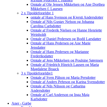
Kirstine Pedersen f. Hansen
Omtale af Ole Jensen Mikkelsen og Ane Dorthea
Mikkelsen f. Laursen
2 x Tipoldeforældre 1
omtale af Hans Svenson og Kjersti Andersdotter
Omtale af Nils Gustav Nelson og Johanna
Carolina Carlsdotter
Omtale af Frederik Nielsen og Hanne Henriette
Weinholdt
Omtale af Daniel Pedersen og Bodil Larsdatter
Omtale af Hans Pedersen og Ane Marie
Jensdatter
Omtale af Hans Pedersen og Marianne
Frederiksdatter
Omtale af Jens Mikkelsen og Poulsine Sørensen
Omtale af Friedrich Hinrich Lausen og Maria
Magdalene Braack
3 x Tipoldeforældre1
Omtale af Sven Pålson og Maria Persdotter
Omtale af Anders Pehrson og Karina Svensdotter
Omtale af Nils Nilsson og Catharina
Andersdotter
Omtale af Carl Anderson og Inga Maja
Karlsdotter
Aner - Gæbe