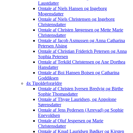
Laustdatter
Omtale af Niels Hansen og Ingeborg
Mogensdatter
Omtale af Niels Christensen og Ingeborg
Christensdatter
Omtale af Christen Jørgensen og Mette Marie
Christensdatter
Omtale af Jacob Asmussen og Anna Catharina
Petersen Alsing
Omtale af Christian Friderich Petersen og Anna
Sophia Petersen
Omtale af Terkild Christensen og Ane Dorthea
Hansdatter
Omtale af Boi Hansen Boisen og Catharina
Goddiksen
4x Tipoldeforældre
Omtale af Christen Iversen Bredvig og Birthe
Sophie Thomasdatter
Omtale af Thyge Lauridsen, og Appolone
Sørensdatter
Omtale af Jens Pedersen (Arrevad) og Sophie
Enevoldsen
Omtale af Oluf Jespersen og Marie
Christensdatter
Omtale af Knud Lauridsen Bødker og Kirsten