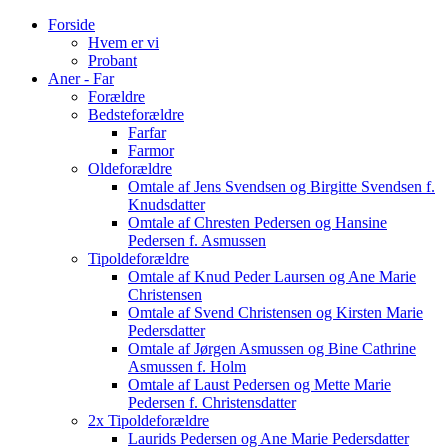
Forside
Hvem er vi
Probant
Aner - Far
Forældre
Bedsteforældre
Farfar
Farmor
Oldeforældre
Omtale af Jens Svendsen og Birgitte Svendsen f.
Knudsdatter
Omtale af Chresten Pedersen og Hansine
Pedersen f. Asmussen
Tipoldeforældre
Omtale af Knud Peder Laursen og Ane Marie
Christensen
Omtale af Svend Christensen og Kirsten Marie
Pedersdatter
Omtale af Jørgen Asmussen og Bine Cathrine
Asmussen f. Holm
Omtale af Laust Pedersen og Mette Marie
Pedersen f. Christensdatter
2x Tipoldeforældre
Laurids Pedersen og Ane Marie Pedersdatter