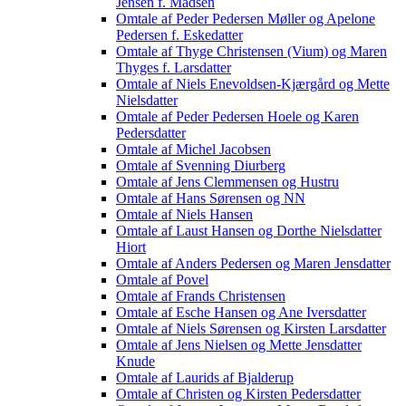
Jensen f. Madsen
Omtale af Peder Pedersen Møller og Apelone
Pedersen f. Eskedatter
Omtale af Thyge Christensen (Vium) og Maren
Thyges f. Larsdatter
Omtale af Niels Enevoldsen-Kjærgård og Mette
Nielsdatter
Omtale af Peder Pedersen Hoele og Karen
Pedersdatter
Omtale af Michel Jacobsen
Omtale af Svenning Diurberg
Omtale af Jens Clemmensen og Hustru
Omtale af Hans Sørensen og NN
Omtale af Niels Hansen
Omtale af Laust Hansen og Dorthe Nielsdatter
Hiort
Omtale af Anders Pedersen og Maren Jensdatter
Omtale af Povel
Omtale af Frands Christensen
Omtale af Esche Hansen og Ane Iversdatter
Omtale af Niels Sørensen og Kirsten Larsdatter
Omtale af Jens Nielsen og Mette Jensdatter
Knude
Omtale af Laurids af Bjalderup
Omtale af Christen og Kirsten Pedersdatter