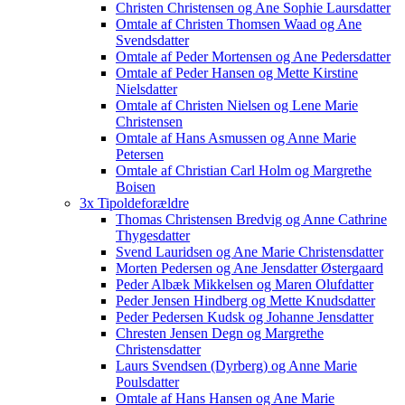
Christen Christensen og Ane Sophie Laursdatter
Omtale af Christen Thomsen Waad og Ane
Svendsdatter
Omtale af Peder Mortensen og Ane Pedersdatter
Omtale af Peder Hansen og Mette Kirstine
Nielsdatter
Omtale af Christen Nielsen og Lene Marie
Christensen
Omtale af Hans Asmussen og Anne Marie
Petersen
Omtale af Christian Carl Holm og Margrethe
Boisen
3x Tipoldeforældre
Thomas Christensen Bredvig og Anne Cathrine
Thygesdatter
Svend Lauridsen og Ane Marie Christensdatter
Morten Pedersen og Ane Jensdatter Østergaard
Peder Albæk Mikkelsen og Maren Olufdatter
Peder Jensen Hindberg og Mette Knudsdatter
Peder Pedersen Kudsk og Johanne Jensdatter
Chresten Jensen Degn og Margrethe
Christensdatter
Laurs Svendsen (Dyrberg) og Anne Marie
Poulsdatter
Omtale af Hans Hansen og Ane Marie