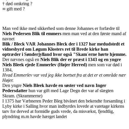
† død omkring ?
∞ gift med ?
Man ved ikke med sikkerhed som denne Johannes er forfædre til
Niels Pedersen Blik til emmers
men man ved at den første mand af
navnet
Blik / Bleck VAR Johannes Bleck der i 1327 har medudstedt et
vidnesbyrd om Løgum Klosters ret til Brede kirke han
optræder i Sønderjylland hvor også "Skam´erne hørte hjemme.
Der nævnes også en
Niels Blik der er præst i 1343 og en yngre
Niels Bleek ejede Emmerlev (Højer Herred)
men som var død i
1384,
Hvad Emmerlev var ved jeg ikke bortset fra at det er et område nær
Højer.
Den yngre
Niels Bleek havde en søster ved navn
Inger
Pedersdatter
hun var gift med Lage Degn der var af slægten
Skram. (Skrammerne)
I 1375 har Væbneren Peder Bleg bivånet den bekendte forsamling i
Lyby kirke i Salling hvor man indbyrdes lovede at varetage kirkens
tarv for derved at formidle guds vrede, da misvækst, fjendtlig,
plyndring m.m havde hærget landet