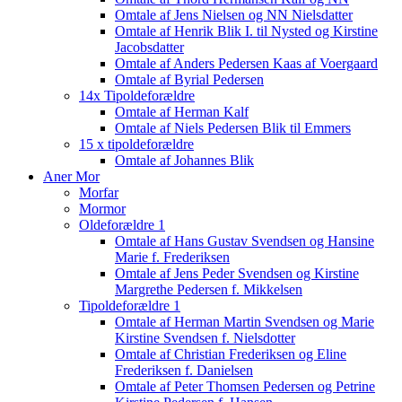
Omtale af Jens Nielsen og NN Nielsdatter
Omtale af Henrik Blik I. til Nysted og Kirstine
Jacobsdatter
Omtale af Anders Pedersen Kaas af Voergaard
Omtale af Byrial Pedersen
14x Tipoldeforældre
Omtale af Herman Kalf
Omtale af Niels Pedersen Blik til Emmers
15 x tipoldeforældre
Omtale af Johannes Blik
Aner Mor
Morfar
Mormor
Oldeforældre 1
Omtale af Hans Gustav Svendsen og Hansine
Marie f. Frederiksen
Omtale af Jens Peder Svendsen og Kirstine
Margrethe Pedersen f. Mikkelsen
Tipoldeforældre 1
Omtale af Herman Martin Svendsen og Marie
Kirstine Svendsen f. Nielsdotter
Omtale af Christian Frederiksen og Eline
Frederiksen f. Danielsen
Omtale af Peter Thomsen Pedersen og Petrine