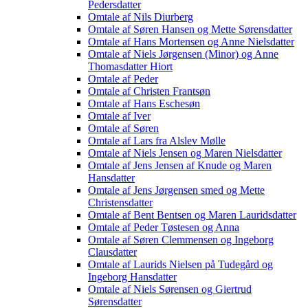
Pedersdatter
Omtale af Nils Diurberg
Omtale af Søren Hansen og Mette Sørensdatter
Omtale af Hans Mortensen og Anne Nielsdatter
Omtale af Niels Jørgensen (Minor) og Anne
Thomasdatter Hiort
Omtale af Peder
Omtale af Christen Frantsøn
Omtale af Hans Eschesøn
Omtale af Iver
Omtale af Søren
Omtale af Lars fra Alslev Mølle
Omtale af Niels Jensen og Maren Nielsdatter
Omtale af Jens Jensen af Knude og Maren
Hansdatter
Omtale af Jens Jørgensen smed og Mette
Christensdatter
Omtale af Bent Bentsen og Maren Lauridsdatter
Omtale af Peder Tøstesen og Anna
Omtale af Søren Clemmensen og Ingeborg
Clausdatter
Omtale af Laurids Nielsen på Tudegård og
Ingeborg Hansdatter
Omtale af Niels Sørensen og Giertrud
Sørensdatter