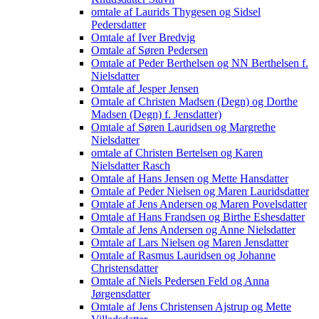
omtale af Laurids Thygesen og Sidsel
Pedersdatter
Omtale af Iver Bredvig
Omtale af Søren Pedersen
Omtale af Peder Berthelsen og NN Berthelsen f.
Nielsdatter
Omtale af Jesper Jensen
Omtale af Christen Madsen (Degn) og Dorthe
Madsen (Degn) f. Jensdatter)
Omtale af Søren Lauridsen og Margrethe
Nielsdatter
omtale af Christen Bertelsen og Karen
Nielsdatter Rasch
Omtale af Hans Jensen og Mette Hansdatter
Omtale af Peder Nielsen og Maren Lauridsdatter
Omtale af Jens Andersen og Maren Povelsdatter
Omtale af Hans Frandsen og Birthe Eshesdatter
Omtale af Jens Andersen og Anne Nielsdatter
Omtale af Lars Nielsen og Maren Jensdatter
Omtale af Rasmus Lauridsen og Johanne
Christensdatter
Omtale af Niels Pedersen Feld og Anna
Jørgensdatter
Omtale af Jens Christensen Ajstrup og Mette