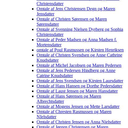
Christensdatter
Omtale af Jens Christensen Degn og Maren
Jensdatter
Omtale af Christen Sørensen og Maren
Sørensdatter
Omtale af Svenning Nielsen Dyrberg og Sophia
Christensdatter
Omtale af Peder Madsen og Anna Madsen f.
Mortensdatter
omtale af Poul Rasmussen og Kirsten Henriksen
Omtale af Christen Svendsen og Anne Cathrine
Knudsdatter
Omtale af Michel Jacobsen og Maren Pedersen
Omtale af Jens Pedersen Hindberg og Anne
Catrine Knudsdatter
Omtale af Jens Svendsen og Kirsten Laursdatter
Omtale af Hans Hansen og Dorthe Pedersdatter
Omtale af Laust Jensen og Maren Hansdatter
Omtale af Hans Sørensen og Maren
Albrechtsdatter
Omtale af Mogens Jensen og Mette Larsdatter
Omtale af Chresten Rasmussen og Maren
NIelsdatter
Omtale af Christen Jensen og Anna Nielsdatter
Omtale af Jørgen Christensen og Maren