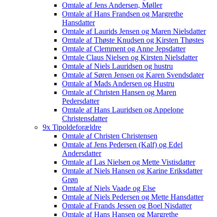
Omtale af Jens Andersen, Møller
Omtale af Hans Frandsen og Margrethe
Hansdatter
Omtale af Laurids Jensen og Maren Nielsdatter
Omtale af Thøste Knudsen og Kirsten Thøstes
Omtale af Clemment og Anne Jepsdatter
Omtale Claus Nielsen og Kirsten Nielsdatter
Omtale af Niels Lauridsen og hustru
Omtale af Søren Jensen og Karen Svendsdater
Omtale af Mads Andersen og Hustru
Omtale af Christen Hansen og Maren
Pedersdatter
Omtale af Hans Lauridsen og Appelone
Christensdatter
9x Tipoldeforældre
Omtale af Christen Christensen
Omtale af Jens Pedersen (Kalf) og Edel
Andersdatter
Omtale af Las Nielsen og Mette Vistisdatter
Omtale af Niels Hansen og Karine Eriksdatter
Grøn
Omtale af Niels Vaade og Else
Omtale af Niels Pedersen og Mette Hansdatter
Omtale af Frands Jessen og Boel Nisdatter
Omtale af Hans Hansen og Margrethe