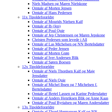
Niels Madsen og Maren Nielskone
Omtale af Morten Jepsen
Omtale af Hans Pedersen
11x Tipoldeforældre
Omtale af Mourids Nielsen Kalf
Omtale af Ib (Jep)
Omtale af Poul Quie
Omtale af Jep Christensen og Maren Jepskone
Christen Pedersen som levede i All
Omtale af Las Michelsen og NN Bertelsdatter
Omtale af Peder Jensen
Omtale af Morten Grøn
Omtale af Iver Andersen Blik
Omtale af Søren Boesen
12x Tipoldeforældre
Omtale af Niels Thordsen Kalf og Maje
Jensdatter
Omtale af Niels Quie
Omtale af Michel Ibsen og ? Michelsen f.
Bertelsdatter
Omtale af Bertel Lassen og Karine Pedersdatter
Omtale af Anders Henriksen Blik og Anne Kaas
Omtale af Poul Byrialsen og Maren Andersdatter
13x Tipoldeforældre
Omtale af Thord Hermansen Kalf og NN