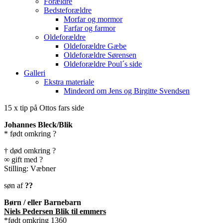
Forældre
Bedsteforældre
Morfar og mormor
Farfar og farmor
Oldeforældre
Oldeforældre Gæbe
Oldeforældre Sørensen
Oldeforældre Poul´s side
Galleri
Ekstra materiale
Mindeord om Jens og Birgitte Svendsen
15 x tip på Ottos fars side
Johannes Bleck/Blik
* født omkring ?
† død omkring ?
∞ gift med ?
Stilling: Væbner
søn af
??
Børn / eller Barnebarn
Niels Pedersen Blik til emmers
*født omkring 1360